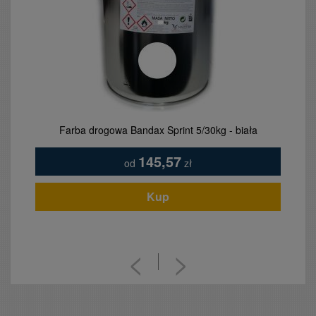
Farba drogowa Bandax Sprint 5/30kg - biała
145,57
od
zł
Kup
<
>