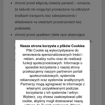
chronić przed wilgocią (otwarty parasol) – oznacza,
że ładunki nie mogą być przewożone na odkrytych
środkach transportu bez zabezpieczenia i
składowane na otwartych przestrzeniach bez
podkładek;
chronić przed upadkiem (dwie ręce obejmujące
przesyłkę) – wskazuje, że podczas magazynowania,
Nasza strona korzysta z plików Cookies
przeładunku i transportu należy przesyłką
Pliki Cookie są wykorzystywane do
manipulować w taki sposób, by uniknąć jej
serwowania spersonalizowanych treści i
reklam, analizy ruchu oraz do realizacji
upuszczenia, zrzucenia itp.
funkcji społecznościowych. Informacje o
sposobie korzystania z naszej strony
przekazujemy naszym partnerom portali
społecznościowych, systemów
reklamowych oraz systemów analitycznych.
Partnerzy mogą agregować te informacje z
własnymi, pozyskiwanymi podczas
korzystania z ich systemów i witryn.
Wybierz, czy chcesz zaakceptować pliki
cookie, abyśmy mogli dostosować naszą
witrynę do Twoich preferencji. Więcej