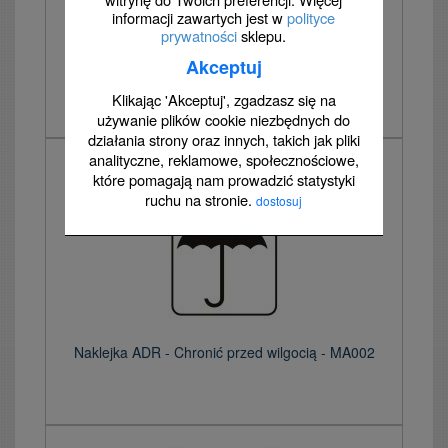
informacji zawartych jest w
polityce
prywatności
sklepu.
Akceptuj
Naklejka ADR - Góra ładunku - MA001
Klikając 'Akceptuj', zgadzasz się na
używanie plików cookie niezbędnych do
działania strony oraz innych, takich jak pliki
analityczne, reklamowe, społecznościowe,
które pomagają nam prowadzić statystyki
ruchu na stronie.
dostosuj
Naklejka ADR - Chronić przed wilgocią - MA002