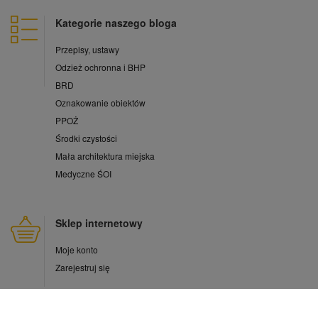
Kategorie naszego bloga
Przepisy, ustawy
Odzież ochronna i BHP
BRD
Oznakowanie obiektów
PPOŻ
Środki czystości
Mała architektura miejska
Medyczne ŚOI
Sklep internetowy
Moje konto
Zarejestruj się