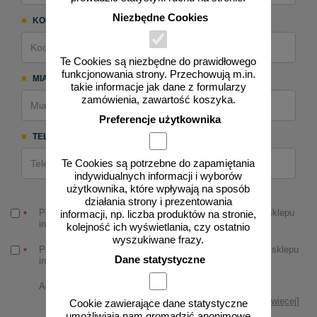
Niezbędne Cookies
KOD POCZTOWY:
Te Cookies są niezbędne do prawidłowego
funkcjonowania strony. Przechowują m.in.
MIASTO:
takie informacje jak dane z formularzy
zamówienia, zawartość koszyka.
Preferencje użytkownika
TELEFON DO DOSTAWY:
Te Cookies są potrzebne do zapamiętania
indywidualnych informacji i wyborów
użytkownika, które wpływają na sposób
działania strony i prezentowania
Potwierdzam, że zapoznałem się i akceptuję
regulamin
sklepu
informacji, np. liczba produktów na stronie,
*
internetowego.
kolejność ich wyświetlania, czy ostatnio
wyszukiwane frazy.
Potwierdzam, że zapoznałem się z
polityką prywatności
sklepu
*
Dane statystyczne
internetowego
Administratorem danych osobowych zbieranych za
pośrednictwem sklepu internetowego jest Sprzedawca (NKTF
[czytaj więcej]
Cookie zawierające dane statystyczne
Daniel Kudełka). Dane są lub mogą być przetwarzane w celach
umożliwiają nam gromadzić anonimowe