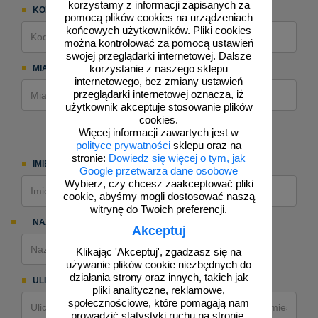
korzystamy z informacji zapisanych za
aków drogowych
trowe i hektometrowe
olejowe
KOD POCZTOWY:
pomocą plików cookies na urządzeniach
wa na zimno
bramowe
końcowych użytkowników. Pliki cookies
można kontrolować za pomocą ustawień
e i piktogramy IMO
tura miejska
swojej przeglądarki internetowej. Dalsze
korzystanie z naszego sklepu
MIASTO:
ci parkowe i miejskie - uliczne
infrastruktury biurowo-magazynowej
internetowego, bez zmiany ustawień
e miejskie
przeglądarki internetowej oznacza, iż
owery zewnętrzne
 biura
użytkownik akceptuje stosowanie plików
gazynowe i oznakowanie regałów
cookies.
hali produkcyjnej
Więcej informacji zawartych jest w
Adres dostawy
rzwi
polityce prywatności
sklepu oraz na
rzylepne
stronie:
Dowiedz się więcej o tym, jak
 drzwi
IMIĘ, NAZWISKO:
Google przetwarza dane osobowe
Wybierz, czy chcesz zaakceptować pliki
cookie, abyśmy mogli dostosować naszą
witrynę do Twoich preferencji.
NAZWA:
Pobierz z danych do
Akceptuj
faktury
Klikając 'Akceptuj', zgadzasz się na
używanie plików cookie niezbędnych do
działania strony oraz innych, takich jak
ULICA:
NUMER:
pliki analityczne, reklamowe,
społecznościowe, które pomagają nam
/
prowadzić statystyki ruchu na stronie.