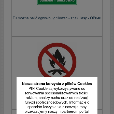
Tu można palić ognisko i grillować - znak, lasy - OB040
Nasza strona korzysta z plików Cookies
Pliki Cookie są wykorzystywane do
Zakaz rozpalania ognisk - znak bhp zakazujący
serwowania spersonalizowanych treści i
reklam, analizy ruchu oraz do realizacji
funkcji społecznościowych. Informacje o
sposobie korzystania z naszej strony
przekazujemy naszym partnerom portali