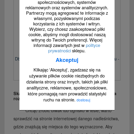
społecznościowych, systemów
reklamowych oraz systemów analitycznych.
Partnerzy mogą agregować te informacje z
własnymi, pozyskiwanymi podczas
korzystania z ich systemów i witryn.
Wybierz, czy chcesz zaakceptować pliki
cookie, abyśmy mogli dostosować naszą
witrynę do Twoich preferencji. Więcej
informacji zawartych jest w
polityce
prywatności
sklepu.
Dbaj o środowisko naturalne - nie zanieczyszczaj lasu -
Akceptuj
znak, lasy - OB009
Klikając 'Akceptuj', zgadzasz się na
używanie plików cookie niezbędnych do
działania strony oraz innych, takich jak pliki
analityczne, reklamowe, społecznościowe,
które pomagają nam prowadzić statystyki
Skąd wziąć informację o tym, gdzie w lesie można
rozpalić ognisko lub rozbić namiot?
ruchu na stronie.
dostosuj
Chcąc zrobić biwak lub ognisko w lesie, warto
sprawdzić na stronie internetowej danego nadleśnictwa,
gdzie znajdują się miejsca do tego wyznaczone. Aby