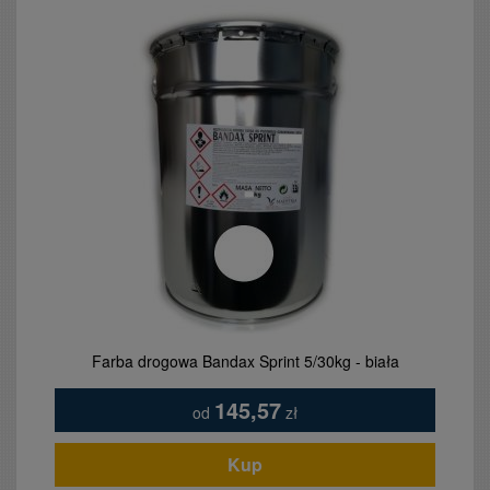
 Bandax Sprint 5/30kg - biała
Tablica tabliczka szyld
e
145,57
od
zł
od
Kup