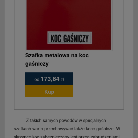
Szafka metalowa na koc
gaśniczy
173,64
od
zł
Kup
Z takich samych powodów w specjalnych
szafkach warto przechowywać także koce gaśnicze. W
skrzynce koc zabezpieczony jest przed zabrudzeniami,