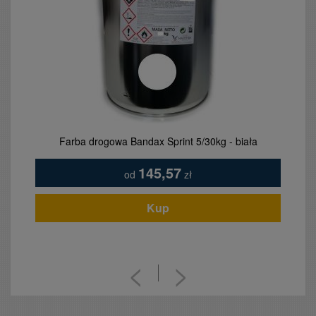
Farba drogowa Bandax Sprint 5/30kg - biała
145,57
od
zł
Kup
<
>