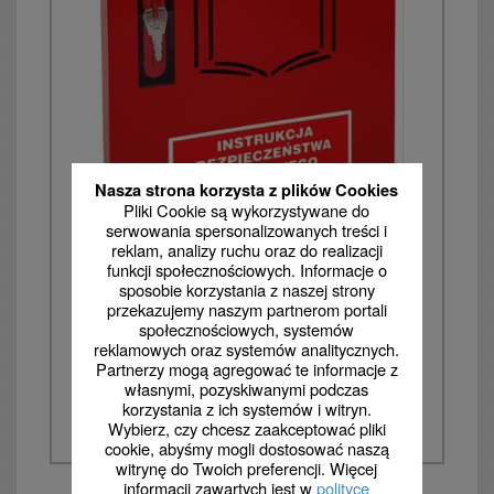
Nasza strona korzysta z plików Cookies
Pliki Cookie są wykorzystywane do
serwowania spersonalizowanych treści i
reklam, analizy ruchu oraz do realizacji
Szafka na instrukcję
funkcji społecznościowych. Informacje o
sposobie korzystania z naszej strony
bezpieczeństwa pożarowego
przekazujemy naszym partnerom portali
społecznościowych, systemów
206,62
reklamowych oraz systemów analitycznych.
od
zł
Partnerzy mogą agregować te informacje z
własnymi, pozyskiwanymi podczas
Kup
korzystania z ich systemów i witryn.
Wybierz, czy chcesz zaakceptować pliki
cookie, abyśmy mogli dostosować naszą
witrynę do Twoich preferencji. Więcej
informacji zawartych jest w
polityce