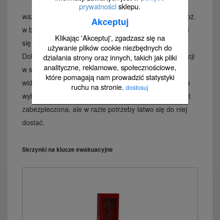
Instrukcja bezpieczeństwa pożarowego jest
prywatności
sklepu.
ważnym dokumentem dotyczącym zasad ochrony ppoż.
Akceptuj
w budynku. Zgodnie z przepisami powinna znajdować
Klikając 'Akceptuj', zgadzasz się na
się w miejscach dostępnych dla ekip ratowniczych.
używanie plików cookie niezbędnych do
Dobrym pomysłem jest przechowywanie takiej instrukcji
działania strony oraz innych, takich jak pliki
analityczne, reklamowe, społecznościowe,
w specjalnej szafce. Skrzynkę można umieścić w
które pomagają nam prowadzić statystyki
widocznym i dostępnym dla wszystkich miejscu. Warto
ruchu na stronie.
dostosuj
wybrać szafkę z kluczykiem za szybką – instrukcja jest
zabezpieczona, ale w razie potrzeby łatwo się do niej
dostać.
Skrzynki na klucze ewakuacyjne