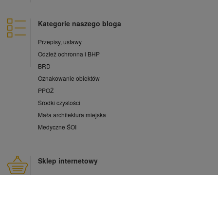
Kategorie naszego bloga
Przepisy, ustawy
Odzież ochronna i BHP
BRD
Oznakowanie obiektów
PPOŻ
Środki czystości
Mała architektura miejska
Medyczne ŚOI
Sklep internetowy
Moje konto
Zarejestruj się