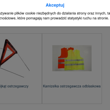
 są zgodne z ustaleniami obowiązującymi na obszarze danej
Akceptuj
 używanie plików cookie niezbędnych do działania strony oraz innych, tak
znościowe, które pomagają nam prowadzić statystyki ruchu na stronie.
kąt ostrzegawczy i kamizelka odblaskowa
ójkąt ostrzegawczy
Kamizelka ostrzegawcza odblaskowa