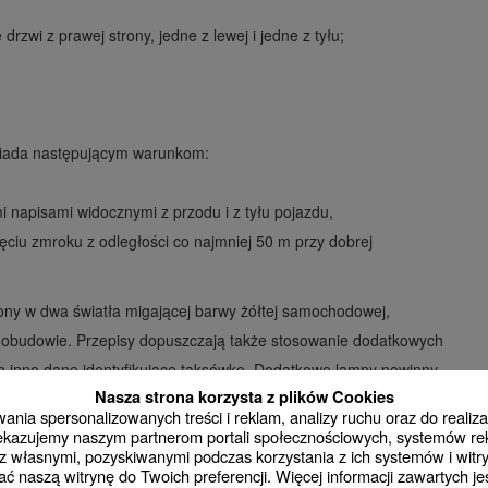
rzwi z prawej strony, jedne z lewej i jedne z tyłu;
wiada następującym warunkom:
 napisami widocznymi z przodu i z tyłu pojazdu,
ciu zmroku z odległości co najmniej 50 m przy dobrej
ony w dwa światła migającej barwy żółtej samochodowej,
 obudowie. Przepisy dopuszczają także stosowanie dodatkowych
 lub inne dane identyfikujące taksówkę. Dodatkowe lampy powinny
Nasza strona korzysta z plików Cookies
za się je na dachu, symetrycznie z lewej i prawej strony światła z
nia spersonalizowanych treści i reklam, analizy ruchu oraz do realizac
telności i widoczności tego napisu.
rzekazujemy naszym partnerom portali społecznościowych, systemów r
 własnymi, pozyskiwanymi podczas korzystania z ich systemów i witry
odatkowe oznaczenia, takie jak np. nazwa miejscowości, herb
ć naszą witrynę do Twoich preferencji. Więcej informacji zawartych j