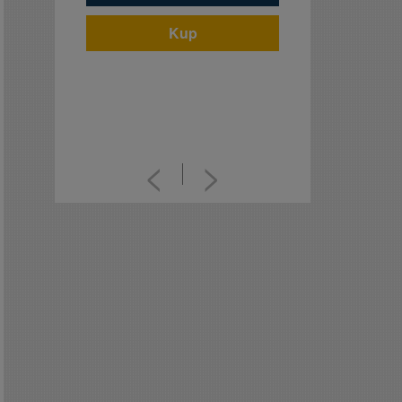
Kup
<
>