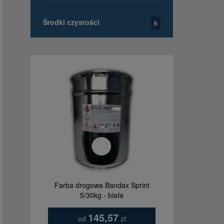
Środki czystości
6
Farba drogowa Bandax Sprint
Tablica ta
5/30kg - biała
orzełkie
145,57
od
zł