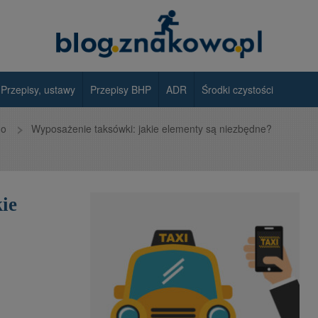
Przepisy, ustawy
Przepisy BHP
ADR
Środki czystości
go
Wyposażenie taksówki: jakie elementy są niezbędne?
ie