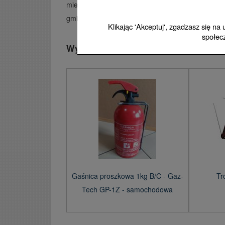
miejscowości, numer boczny – pod warunkiem, że
gminy lub związku komunalnego.
Klikając 'Akceptuj', zgadzasz się na
społec
Wyposażenie taksówki: gaśnica, trój
Gaśnica proszkowa 1kg B/C - Gaz-
Tr
Tech GP-1Z - samochodowa