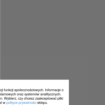
ji funkcji społecznościowych. Informacje o
eklamowych oraz systemów analitycznych.
n. Wybierz, czy chcesz zaakceptować pliki
est w
polityce prywatności
sklepu.