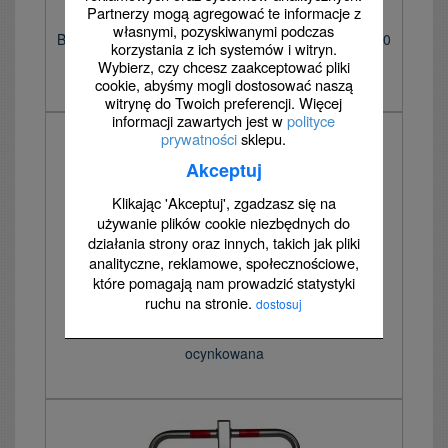
Partnerzy mogą agregować te informacje z
własnymi, pozyskiwanymi podczas
Blokada parkingowa na kłódkę - Słupek blokujący 60
korzystania z ich systemów i witryn.
Wybierz, czy chcesz zaakceptować pliki
cm, ocynkowana
cookie, abyśmy mogli dostosować naszą
witrynę do Twoich preferencji. Więcej
informacji zawartych jest w
polityce
prywatności
sklepu.
Akceptuj
Klikając 'Akceptuj', zgadzasz się na
używanie plików cookie niezbędnych do
działania strony oraz innych, takich jak pliki
analityczne, reklamowe, społecznościowe,
które pomagają nam prowadzić statystyki
ruchu na stronie.
dostosuj
Blokada parkingowa na klucz - Mewa 60 cm,
ocynkowana