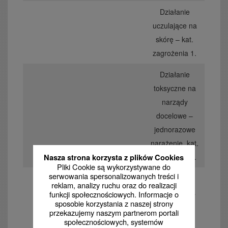
Działanie
uczulające na
skórę – kat.
zagrożenia 1.
Działanie
toksyczne na
narządy
docelowe –
jednorazowe
narażenie, kat.
zagrożenia 3.
Nasza strona korzysta z plików Cookies
Pliki Cookie są wykorzystywane do
serwowania spersonalizowanych treści i
Działanie
reklam, analizy ruchu oraz do realizacji
drażniące na
funkcji społecznościowych. Informacje o
sposobie korzystania z naszej strony
drogi
przekazujemy naszym partnerom portali
oddechowe.
społecznościowych, systemów