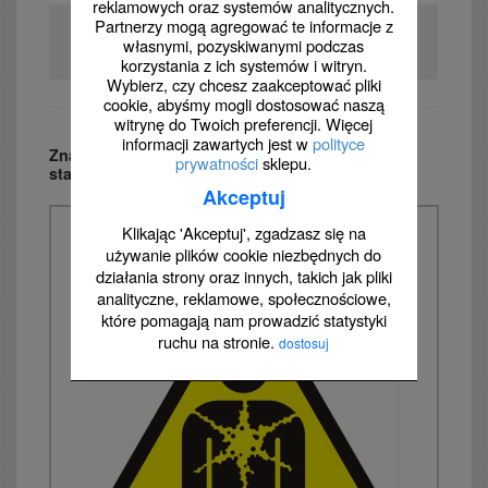
reklamowych oraz systemów analitycznych.
Partnerzy mogą agregować te informacje z
Skutek
własnymi, pozyskiwanymi podczas
narkotyczny.
korzystania z ich systemów i witryn.
Wybierz, czy chcesz zaakceptować pliki
cookie, abyśmy mogli dostosować naszą
witrynę do Twoich preferencji. Więcej
informacji zawartych jest w
polityce
Znak ostrzegawczy: substancja lub mieszanina
prywatności
sklepu.
stanowiąca zagrożenie dla zdrowia
Akceptuj
Klikając 'Akceptuj', zgadzasz się na
używanie plików cookie niezbędnych do
działania strony oraz innych, takich jak pliki
analityczne, reklamowe, społecznościowe,
które pomagają nam prowadzić statystyki
ruchu na stronie.
dostosuj