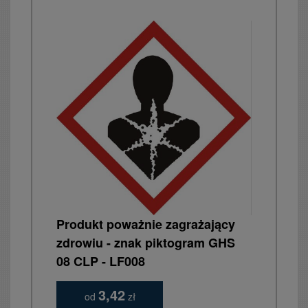
Produkt poważnie zagrażający
zdrowiu - znak piktogram GHS
08 CLP - LF008
3,42
od
zł