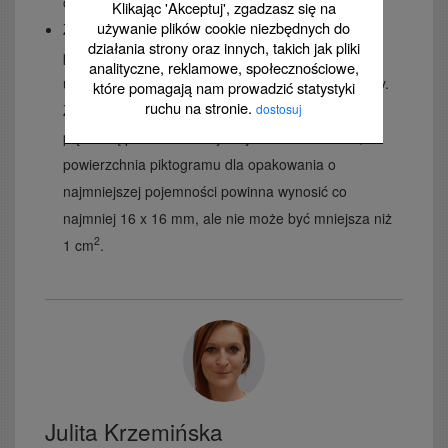
określony numer koloru Pantone).
Klikając 'Akceptuj', zgadzasz się na
używanie plików cookie niezbędnych do
Zgodnie z rozporządzeniem CLP wielkość
działania strony oraz innych, takich jak pliki
piktogramów określających rodzaj zagrożenia
analityczne, reklamowe, społecznościowe,
uzależniony jest od minimalnych wymiarów etykiety.
które pomagają nam prowadzić statystyki
ruchu na stronie.
dostosuj
Znak musi jednak zajmować co najmniej jedną
piętnastą powierzchni etykiety. O ile to możliwe,
powierzchnia piktogramu dla opakowania o
najmniejszej pojemności powinna wynosić co
najmniej 16 x 16 mm, ale nie może być mniejsza niż
2
1 cm
.
Julita Krzemińska