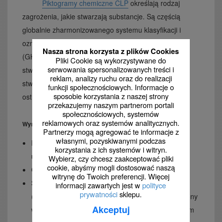
Piktogramy chemiczne CLP
określają rodzaj
zagrożenia, jakie stwarzają substancje. Są częścią
globalnie zharmonizowanego systemu klasyfikacji i
oznakowania chemikaliów. Znak z rybą i drzewem
Nasza strona korzysta z plików Cookies
(GHS09) stosuje się do oznakowania substancji
Pliki Cookie są wykorzystywane do
serwowania spersonalizowanych treści i
stwarzających zagrożenie dla środowiska (substancje
reklam, analizy ruchu oraz do realizacji
stwarzające zagrożenie dla środowiska – zagrożenia
funkcji społecznościowych. Informacje o
sposobie korzystania z naszej strony
ostre i zagrożenia przewlekłe).
przekazujemy naszym partnerom portali
społecznościowych, systemów
reklamowych oraz systemów analitycznych.
Wymagania dla piktogramów CLP
Partnerzy mogą agregować te informacje z
własnymi, pozyskiwanymi podczas
Piktogram powinien mieć kształt kwadratu
korzystania z ich systemów i witryn.
ustawionego na wierzchołku (kształt rombu).
Wybierz, czy chcesz zaakceptować pliki
cookie, abyśmy mogli dostosować naszą
Czarny symbol umieszczony jest na białym tle.
witrynę do Twoich preferencji. Więcej
Symbol otoczony jest czerwonym obramowaniem
informacji zawartych jest w
polityce
prywatności
sklepu.
(sporządzający etykiety mogą wybrać kolor czerwony
Akceptuj
wedle uznania – dla piktogramów nie został bowiem