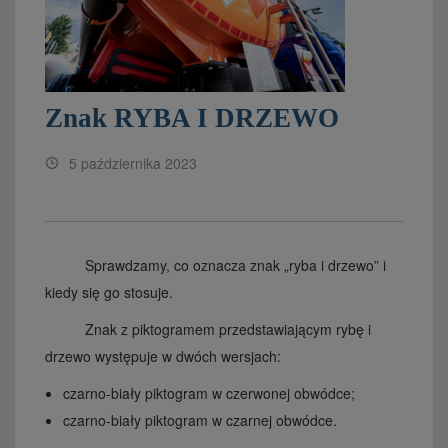
Znak RYBA I DRZEWO
5 października 2023
Sprawdzamy, co oznacza znak „ryba i drzewo” i
kiedy się go stosuje.
Znak z piktogramem przedstawiającym rybę i
drzewo występuje w dwóch wersjach:
czarno-biały piktogram w czerwonej obwódce;
czarno-biały piktogram w czarnej obwódce.