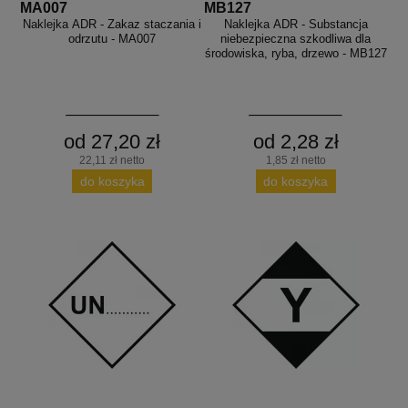
MA007
MB127
Naklejka ADR - Zakaz staczania i
Naklejka ADR - Substancja
odrzutu - MA007
niebezpieczna szkodliwa dla
środowiska, ryba, drzewo - MB127
od 27,20 zł
od 2,28 zł
22,11 zł netto
1,85 zł netto
do koszyka
do koszyka