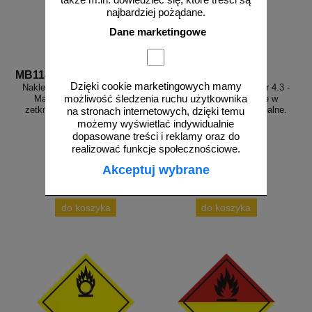
najbardziej pożądane.
Dane marketingowe
MB114
MB115
Dzięki cookie marketingowych mamy
Naklejka ADR podklasa nr 4.3 -
Naklejka ADR podklasa nr 4.3 -
możliwość śledzenia ruchu użytkownika
Materiały wytwarzające w
Materiały wytwarzające w
zetknięciu z wodą gazy palne.
zetknięciu z wodą gazy palne.
na stronach internetowych, dzięki temu
Klasa 4 - MB114
Klasa 4 - MB115
możemy wyświetlać indywidualnie
dopasowane treści i reklamy oraz do
realizować funkcje społecznościowe.
Akceptuj wybrane
od 2,28 zł
od 2,28 zł
1,85 zł netto
1,85 zł netto
do koszyka
do koszyka