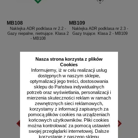
MB108
MB109
Naklejka ADR podklasa nr 2.2 -
Naklejka ADR podklasa nr 2.3 -
Gazy niepalne, nietrujące. Klasa 2
Gazy trujące. Klasa 2 - MB109
- MB108
Nasza strona korzysta z plików
Cookies
od 2,28 zł
od 2,28 zł
Informujemy, iż w celu realizacji usług
1,85 zł netto
1,85 zł netto
dostępnych w naszym sklepie,
optymalizacji jego treści, dostosowania
do koszyka
do koszyka
sklepu do Państwa indywidualnych
potrzeb oraz wyświetlania, personalizacji i
mierzenia skuteczności reklam w ramach
zewnętrznych sieci reklamowych,
korzystamy z informacji zapisanych za
pomocą plików cookies na urządzeniach
końcowych użytkowników. Pliki cookies
można kontrolować za pomocą ustawień
swojej przeglądarki internetowej. Dalsze
korzystanie z naszego sklepu