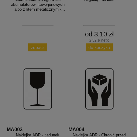
akumulatorów litowo-jonowych
albo z litem metalicznym -
MA001a
od 3,10 zł
2,52 zł netto
zobacz
do koszyka
MA003
MA004
Naklejka ADR - Ładunek
Naklejka ADR - Chronić przed