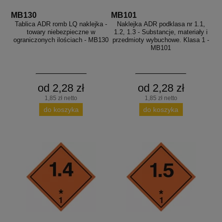
MB130
MB101
Tablica ADR romb LQ naklejka -
Naklejka ADR podklasa nr 1.1,
towary niebezpieczne w
1.2, 1.3 - Substancje, materiały i
ograniczonych ilościach - MB130
przedmioty wybuchowe. Klasa 1 -
MB101
od 2,28 zł
od 2,28 zł
1,85 zł netto
1,85 zł netto
do koszyka
do koszyka