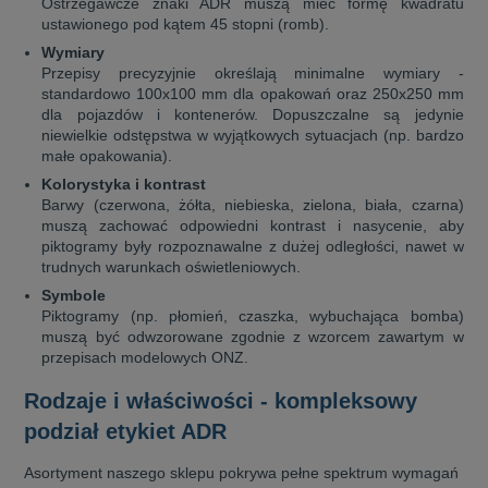
Ostrzegawcze znaki ADR muszą mieć formę kwadratu
ustawionego pod kątem 45 stopni (romb).
Wymiary
Przepisy precyzyjnie określają minimalne wymiary -
standardowo 100x100 mm dla opakowań oraz 250x250 mm
dla pojazdów i kontenerów. Dopuszczalne są jedynie
niewielkie odstępstwa w wyjątkowych sytuacjach (np. bardzo
małe opakowania).
Kolorystyka i kontrast
Barwy (czerwona, żółta, niebieska, zielona, biała, czarna)
muszą zachować odpowiedni kontrast i nasycenie, aby
piktogramy były rozpoznawalne z dużej odległości, nawet w
trudnych warunkach oświetleniowych.
Symbole
Piktogramy (np. płomień, czaszka, wybuchająca bomba)
muszą być odwzorowane zgodnie z wzorcem zawartym w
przepisach modelowych ONZ.
Rodzaje i właściwości - kompleksowy
podział etykiet ADR
Asortyment naszego sklepu pokrywa pełne spektrum wymagań