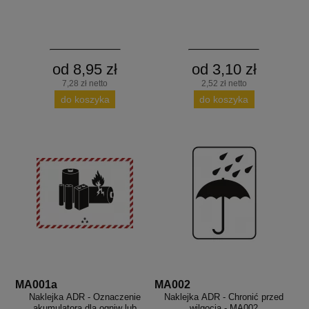
od 8,95 zł
od 3,10 zł
7,28 zł netto
2,52 zł netto
do koszyka
do koszyka
MA001a
MA002
Naklejka ADR - Oznaczenie
Naklejka ADR - Chronić przed
akumulatora dla ogniw lub
wilgocią - MA002