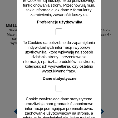
Te Cookies są niezbędne do prawidłowego
funkcjonowania strony. Przechowują m.in.
takie informacje jak dane z formularzy
zamówienia, zawartość koszyka.
Preferencje użytkownika
MB112
MB113
Naklejka ADR podklasa nr 4.1 -
Naklejka ADR podklasa nr 4.2 -
Materiały stałe zapalne, materiały
Materiały samozapalne. Klasa 4 -
samoreaktywne i materiały
MB113
Te Cookies są potrzebne do zapamiętania
wybuchowe stałe odczulone.
Klasa 4 - MB112
indywidualnych informacji i wyborów
użytkownika, które wpływają na sposób
działania strony i prezentowania
informacji, np. liczba produktów na stronie,
od 2,28 zł
od 2,28 zł
kolejność ich wyświetlania, czy ostatnio
1,85 zł netto
1,85 zł netto
wyszukiwane frazy.
do koszyka
do koszyka
Dane statystyczne
Cookie zawierające dane statystyczne
umożliwiają nam gromadzić anonimowe
informacje pomagające przeanalizować
zachowanie użytkowników na stronie, a
także m.in. dowiedzieć się, które treści są