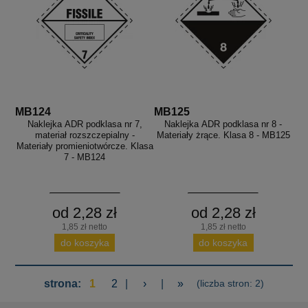
MB124
MB125
Naklejka ADR podklasa nr 7,
Naklejka ADR podklasa nr 8 -
materiał rozszczepialny -
Materiały żrące. Klasa 8 - MB125
Materiały promieniotwórcze. Klasa
7 - MB124
od 2,28 zł
od 2,28 zł
1,85 zł netto
1,85 zł netto
do koszyka
do koszyka
strona:
1
2
|
›
|
»
(liczba stron: 2)