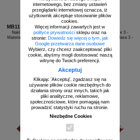
internetowego, bez zmiany ustawień
przeglądarki internetowej oznacza, iż
użytkownik akceptuje stosowanie plików
cookies.
MB110
MB111
Więcej informacji zawartych jest w
polityce prywatności
sklepu oraz na
Naklejka ADR podklasa nr 3 -
Naklejka ADR podklasa nr 3 -
Materiały ciekłe zapalne. Klasa 3 -
Materiały ciekłe zapalne. Klasa 3 -
stronie:
Dowiedz się więcej o tym, jak
MB110
MB111
Google przetwarza dane osobowe
Wybierz, czy chcesz zaakceptować pliki
cookie, abyśmy mogli dostosować naszą
witrynę do Twoich preferencji.
Akceptuj
od 2,28 zł
od 2,28 zł
Klikając 'Akceptuj', zgadzasz się na
1,85 zł netto
1,85 zł netto
używanie plików cookie niezbędnych do
do koszyka
do koszyka
działania strony oraz innych, takich jak
pliki analityczne, reklamowe,
społecznościowe, które pomagają nam
prowadzić statystyki ruchu na stronie.
Niezbędne Cookies