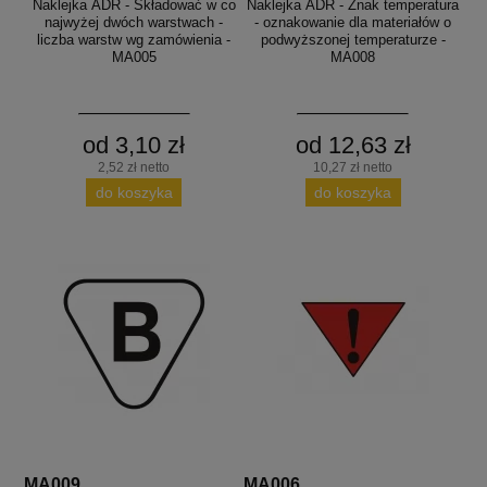
Naklejka ADR - Składować w co
Naklejka ADR - Znak temperatura
najwyżej dwóch warstwach -
- oznakowanie dla materiałów o
liczba warstw wg zamówienia -
podwyższonej temperaturze -
MA005
MA008
od 3,10 zł
od 12,63 zł
2,52 zł netto
10,27 zł netto
do koszyka
do koszyka
MA009
MA006