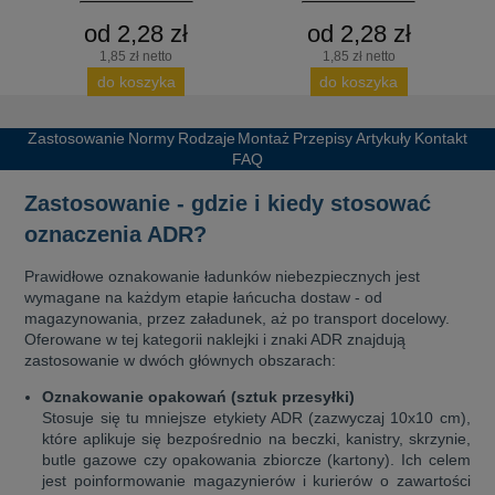
od 2,28 zł
od 2,28 zł
1,85 zł netto
1,85 zł netto
do koszyka
do koszyka
Zastosowanie
Normy
Rodzaje
Montaż
Przepisy
Artykuły
Kontakt
FAQ
Zastosowanie - gdzie i kiedy stosować
oznaczenia ADR?
Prawidłowe oznakowanie ładunków niebezpiecznych jest
wymagane na każdym etapie łańcucha dostaw - od
magazynowania, przez załadunek, aż po transport docelowy.
Oferowane w tej kategorii naklejki i znaki ADR znajdują
zastosowanie w dwóch głównych obszarach:
Oznakowanie opakowań (sztuk przesyłki)
Stosuje się tu mniejsze etykiety ADR (zazwyczaj 10x10 cm),
które aplikuje się bezpośrednio na beczki, kanistry, skrzynie,
butle gazowe czy opakowania zbiorcze (kartony). Ich celem
jest poinformowanie magazynierów i kurierów o zawartości