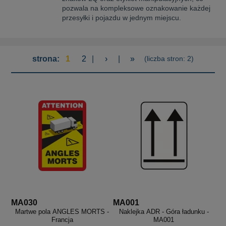
aków drogowych
trowe i hektometrowe
olejowe
pozwala na kompleksowe oznakowanie każdej
wa na zimno
bramowe
przesyłki i pojazdu w jednym miejscu.
e i piktogramy IMO
tura miejska
ci parkowe i miejskie - uliczne
infrastruktury biurowo-magazynowej
strona:
1
2
|
›
|
»
(liczba stron: 2)
e miejskie
owery zewnętrzne
 biura
gazynowe i oznakowanie regałów
hali produkcyjnej
rzwi
rzylepne
 drzwi
MA030
MA001
Martwe pola ANGLES MORTS -
Naklejka ADR - Góra ładunku -
Francja
MA001