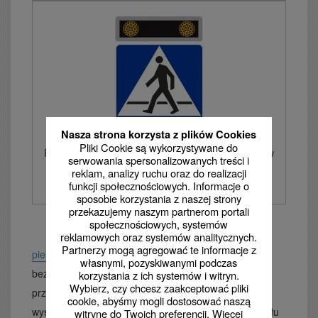
Nasza strona korzysta z plików Cookies
Pliki Cookie są wykorzystywane do
Pulsator podwójny LED fi100 do aktywnych znaków
serwowania spersonalizowanych treści i
drogowych
reklam, analizy ruchu oraz do realizacji
funkcji społecznościowych. Informacje o
sposobie korzystania z naszej strony
przekazujemy naszym partnerom portali
społecznościowych, systemów
Zgodnie z przepisami
aktywne przejścia dla
reklamowych oraz systemów analitycznych.
Partnerzy mogą agregować te informacje z
pieszych
stosuje się w miejscach o dużym zagrożeniu
własnymi, pozyskiwanymi podczas
bezpieczeństwa (brak widoczności, usytuowanie
korzystania z ich systemów i witryn.
Wybierz, czy chcesz zaakceptować pliki
przejścia na drodze o znacznym natężeniu ruchu,
cookie, abyśmy mogli dostosować naszą
występujące potrącenia pieszych). Stosowanie sygnału
witrynę do Twoich preferencji. Więcej