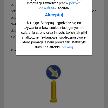
informacji zawartych jest w
polityce
ostrzegawczego łącznie ze znakiem D-6 w przypadku
prywatności
sklepu.
przejść przez drogi dwukierunkowe o co najmniej dwóch
Akceptuj
pasach w jednym kierunku ruchu oraz drogi
Klikając 'Akceptuj', zgadzasz się na
dwujezdniowe poza obszarem zabudowanym jest
używanie plików cookie niezbędnych do
dopuszczalne w wyjątkowych okolicznościach (zaleca
działania strony oraz innych, takich jak pliki
się raczej sygnalizację wzbudzaną lub pełną).
analityczne, reklamowe, społecznościowe,
które pomagają nam prowadzić statystyki
ruchu na stronie.
dostosuj
Znaki C-9, C-10, C-11 na słupkach przeszkodowych