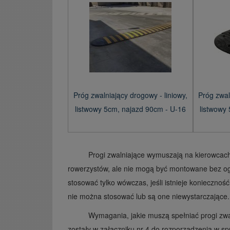
Próg zwalniający drogowy - liniowy,
Próg zwal
listwowy 5cm, najazd 90cm - U-16
listwowy
Progi zwalniające wymuszają na kierowcach
rowerzystów, ale nie mogą być montowane bez og
stosować tylko wówczas, jeśli istnieje konieczno
nie można stosować lub są one niewystarczające.
Wymagania, jakie muszą spełniać progi zwa
zostały w załączniku nr 4 do rozporządzenia w s