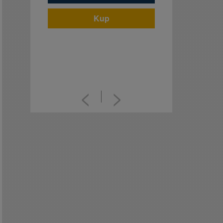
Kup
<
>