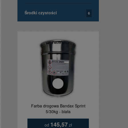
Środki czystości
6
Farba drogowa Bandax Sprint
Tablica ta
5/30kg - biała
orzełkie
145,57
od
zł