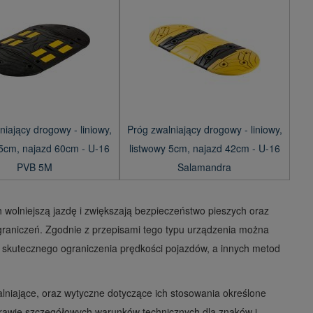
niający drogowy - liniowy,
Próg zwalniający drogowy - liniowy,
 5cm, najazd 60cm - U-16
listwowy 5cm, najazd 42cm - U-16
PVB 5M
Salamandra
 wolniejszą jazdę i zwiększają bezpieczeństwo pieszych oraz
raniczeń. Zgodnie z przepisami tego typu urządzenia można
ść skutecznego ograniczenia prędkości pojazdów, a innych metod
lniające, oraz wytyczne dotyczące ich stosowania określone
prawie szczegółowych warunków technicznych dla znaków i