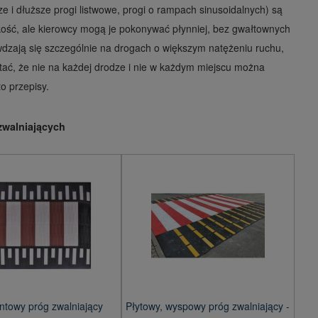
e i dłuższe progi listwowe, progi o rampach sinusoidalnych) są
dkość, ale kierowcy mogą je pokonywać płynniej, bez gwałtownych
dzają się szczególnie na drogach o większym natężeniu ruchu,
tać, że nie na każdej drodze i nie w każdym miejscu można
o przepisy.
zwalniających
towy próg zwalniający
Płytowy, wyspowy próg zwalniający -