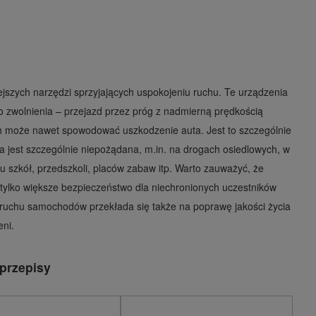
ejszych narzędzi sprzyjających uspokojeniu ruchu. Te urządzenia
 zwolnienia – przejazd przez próg z nadmierną prędkością
h może nawet spowodować uszkodzenie auta. Jest to szczególnie
a jest szczególnie niepożądana, m.in. na drogach osiedlowych, w
u szkół, przedszkoli, placów zabaw itp. Warto zauważyć, że
tylko większe bezpieczeństwo dla niechronionych uczestników
e ruchu samochodów przekłada się także na poprawę jakości życia
eni.
przepisy