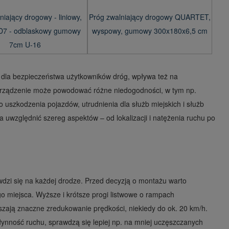
niający drogowy - liniowy,
Próg zwalniający drogowy QUARTET,
 D7 - odblaskowy gumowy
wyspowy, gumowy 300x180x6,5 cm
7cm U-16
dla bezpieczeństwa użytkowników dróg, wpływa też na
urządzenie może powodować różne niedogodności, w tym np.
o uszkodzenia pojazdów, utrudnienia dla służb miejskich i służb
 uwzględnić szereg aspektów – od lokalizacji i natężenia ruchu po
wdzi się na każdej drodze. Przed decyzją o montażu warto
o miejsca. Wyższe i krótsze progi listwowe o rampach
zają znaczne zredukowanie prędkości, niekiedy do ok. 20 km/h.
ynność ruchu, sprawdzą się lepiej np. na mniej uczęszczanych