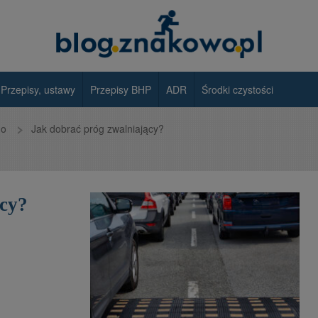
Przepisy, ustawy
Przepisy BHP
ADR
Środki czystości
go
Jak dobrać próg zwalniający?
ący?