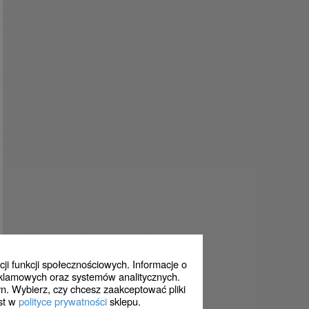
ji funkcji społecznościowych. Informacje o
eklamowych oraz systemów analitycznych.
n. Wybierz, czy chcesz zaakceptować pliki
est w
polityce prywatności
sklepu.