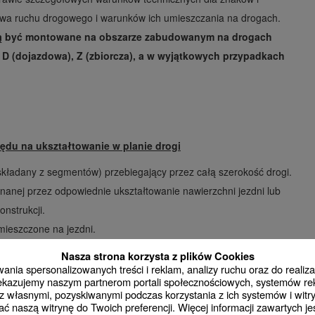
wa ruchu drogowego i warunków ich umieszczania na drogach.
gą być montowane na obszarze zabudowanym na drogach
, D (dojazdowa), Z (zbiorcza), a w wyjątkowych przypadkach
lędu na ukształtowanie w planie drogi
b składany z segmentów) przebiegający przez całą szerokość drogi.
nanej przez odpowiednie ukształtowanie nawierzchni jezdni lub
nstrukcji.
mieszczone na jezdni.
etry (kształty i wymiary). Ze względu na ukształtowanie
Nasza strona korzysta z plików Cookies
nia spersonalizowanych treści i reklam, analizy ruchu oraz do realizac
rzekazujemy naszym partnerom portali społecznościowych, systemów r
 własnymi, pozyskiwanymi podczas korzystania z ich systemów i witry
na forma, powierzchnia najazdowa składa się z dwóch odcinków
ć naszą witrynę do Twoich preferencji. Więcej informacji zawartych j