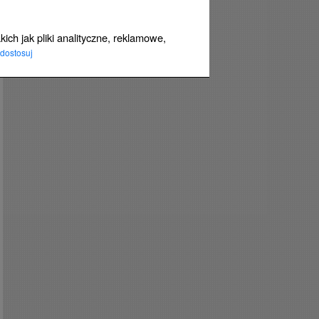
ich jak pliki analityczne, reklamowe,
dostosuj