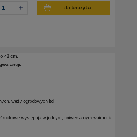
do koszyka
go 42 cm
.
gwarancji.
nych, węży ogrodowych itd.
 środkowe występują w jednym, uniwersalnym wairancie