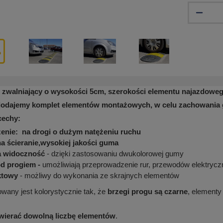
zwalniający o wysokości 5cm, szerokości elementu najazdowe
dodajemy komplet elementów montażowych, w celu zachowania 
cechy
:
enie: na drogi o dużym natężeniu ruchu
a ścieranie,wysokiej jakości guma
a widoczność
- dzięki zastosowaniu dwukolorowej gumy
d progiem -
umożliwiają przeprowadzenie rur, przewodów elektrycz
ktowy
- możliwy do wykonania ze skrajnych elementów
wany jest kolorystycznie tak, że
brzegi progu są czarne
, elementy
ierać dowolną liczbę elementów
.