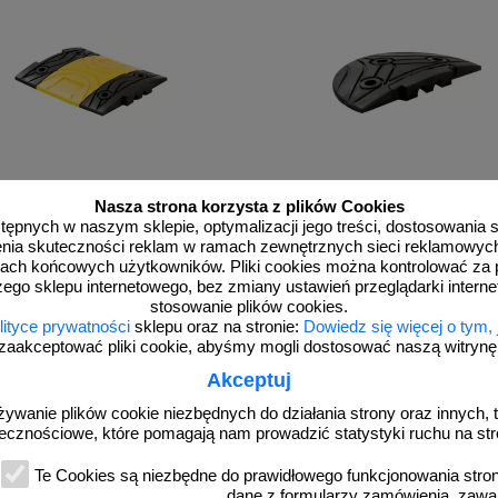
s z-cz
U-16_S z cz
Nasza strona korzysta z plików Cookies
pczy element progu zwalniającego
Zastępczy element progu zwalnia
dostępnych w naszym sklepie, optymalizacji jego treści, dostosowania
ra - środek - 42x50x5 - żółto-czarny
Salamandra - zakończenie - 42x23x5
rzenia skuteczności reklam w ramach zewnętrznych sieci reklamowyc
ach końcowych użytkowników. Pliki cookies można kontrolować za 
zego sklepu internetowego, bez zmiany ustawień przeglądarki intern
stosowanie plików cookies.
lityce prywatności
sklepu oraz na stronie:
Dowiedz się więcej o tym,
zaakceptować pliki cookie, abyśmy mogli dostosować naszą witrynę d
od 155,90 zł
od 82,29 zł
Akceptuj
126,75 zł netto
66,90 zł netto
żywanie plików cookie niezbędnych do działania strony oraz innych, t
do koszyka
do koszyka
ecznościowe, które pomagają nam prowadzić statystyki ruchu na str
Te Cookies są niezbędne do prawidłowego funkcjonowania strony
dane z formularzy zamówienia, zawa