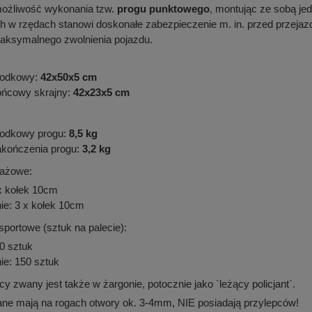
 możliwość wykonania tzw.
progu punktowego
, montując ze sobą je
w rzędach stanowi doskonałe zabezpieczenie m. in. przed przejazd
ksymalnego zwolnienia pojazdu.
rodkowy:
42x50x5 cm
ońcowy skrajny:
42x23x5 cm
rodkowy progu:
8,5 kg
akończenia progu:
3,2 kg
ażowe:
x kołek 10cm
ie: 3 x kołek 10cm
sportowe (sztuk na palecie):
0 sztuk
ie: 150 sztuk
y zwany jest także w żargonie, potocznie jako `leżący policjant`.
ane mają na rogach otwory ok. 3-4mm, NIE posiadają przylepców!