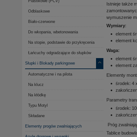
Plastikowe (PCV)
Istnieje także
zamontowanych 
Odblaskowe
wymuszenie ma
Biało-czerwone
Wymiary
:
Do wkopania, wbetonowania
element ś
element k
Na stopie, podstawie do przykręcenia
Waga:
Łańcuchy odgradzające do słupków
element ś
Słupki i Blokady parkingowe
element z
Automatyczne i na pilota
Elementy mont
środek: 4 
Na klucz
zakończen
Na kłódkę
Parametry tran
Typu Motyl
środek: 10
zakończen
Składane
Próg zwalniając
Elementy progów zwalniających
Tablice budowl
Azyle drogowe i wysepki