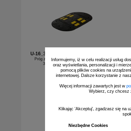
U-16_3M
U-16_S 
Próg zwalniający drogowy - liniowy, listwowy
Zastę
Informujemy, iż w celu realizacji usług 
3cm, najazd 60cm - U-16 PVB 3M
Salamand
oraz wyświetlania, personalizacji i mie
pomocą plików cookies na urządzeni
internetowej. Dalsze korzystanie z nas
Więcej informacji zawartych jest w
po
Wybierz, czy chcesz 
od 247,85 zł
201,50 zł netto
Klikając 'Akceptuj', zgadzasz się na u
do koszyka
społ
Niezbędne Cookies