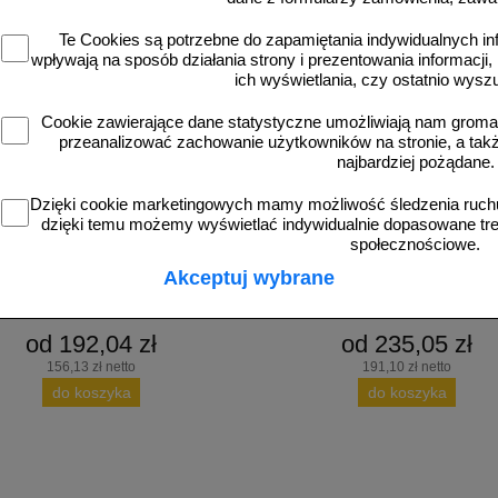
Te Cookies są potrzebne do zapamiętania indywidualnych in
wpływają na sposób działania strony i prezentowania informacji, 
ich wyświetlania, czy ostatnio wysz
Cookie zawierające dane statystyczne umożliwiają nam grom
przeanalizować zachowanie użytkowników na stronie, a także 
najbardziej pożądane.
L3
U-16_SL7
alniający drogowy - liniowy, listwowy
Próg zwalniający drogowy - liniowy, 
Dzięki cookie marketingowych mamy możliwość śledzenia ruchu
m, najazd 50cm - U-16 SLOWLY
7cm, najazd 50cm - U-16 SLO
dzięki temu możemy wyświetlać indywidualnie dopasowane treś
społecznościowe.
Akceptuj wybrane
od 192,04 zł
od 235,05 zł
156,13 zł netto
191,10 zł netto
do koszyka
do koszyka