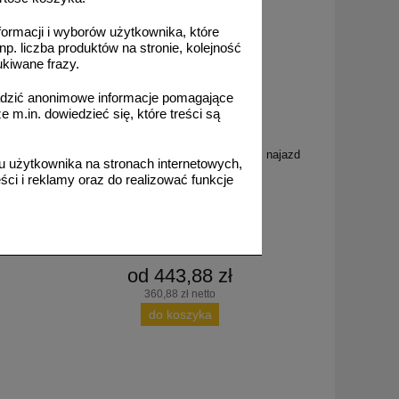
formacji i wyborów użytkownika, które
np. liczba produktów na stronie, kolejność
ukiwane frazy.
adzić anonimowe informacje pomagające
m.in. dowiedzieć się, które treści są
U-17_5
listwowy
Próg podrzutowy U-17 | 5 cm, drogowy, najazd
 użytkownika na stronach internetowych,
WLY
34 cm
ci i reklamy oraz do realizować funkcje
od 443,88 zł
360,88 zł netto
do koszyka