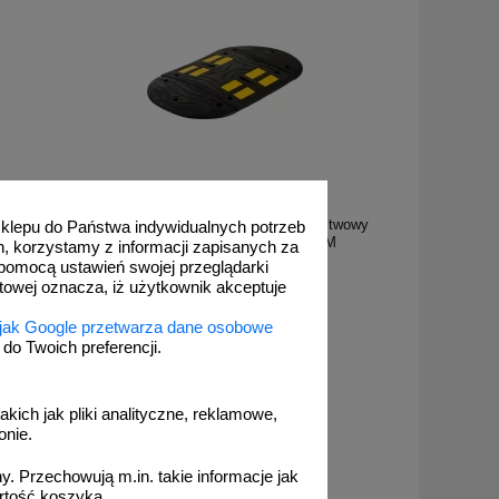
U-16_5M
jącego
Próg zwalniający drogowy - liniowy, listwowy
 sklepu do Państwa indywidualnych potrzeb
 - czarne
5cm, najazd 60cm - U-16 PVB 5M
h, korzystamy z informacji zapisanych za
pomocą ustawień swojej przeglądarki
etowej oznacza, iż użytkownik akceptuje
 jak Google przetwarza dane osobowe
o Twoich preferencji.
od 360,89 zł
293,41 zł netto
akich jak pliki analityczne, reklamowe,
do koszyka
onie.
. Przechowują m.in. takie informacje jak
rtość koszyka.