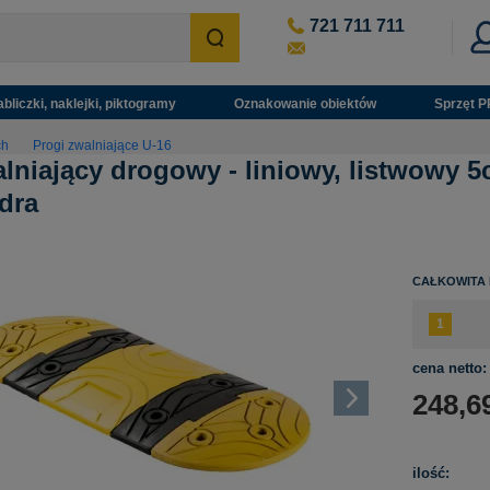
721 711 711
abliczki, naklejki, piktogramy
Oznakowanie obiektów
Sprzęt P
ch
Progi zwalniające U-16
lniający drogowy - liniowy, listwowy 5
dra
CAŁKOWITA
cena netto:
248,6
ilość: