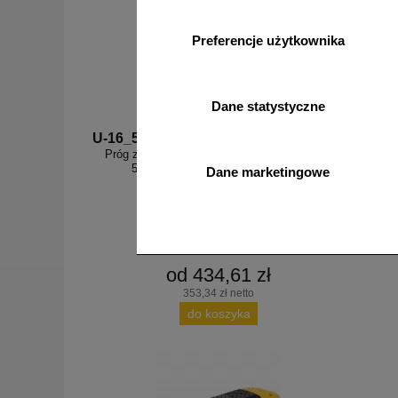
Preferencje użytkownika
Dane statystyczne
U-16_5D
U-16_S
Próg zwalniający drogowy - liniowy, listwowy
Próg zw
5cm, najazd 90cm - U-16 PVB 5D
3c
Dane marketingowe
od 434,61 zł
353,34 zł netto
do koszyka