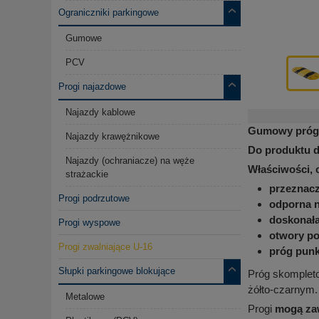
Ograniczniki parkingowe
Gumowe
PCV
Progi najazdowe
Najazdy kablowe
Gumowy próg 
Najazdy krawężnikowe
Do produktu 
Najazdy (ochraniacze) na węże
Właściwości, 
strażackie
przeznacz
Progi podrzutowe
odporna n
doskonał
Progi wyspowe
otwory po
Progi zwalniające U-16
próg pun
Słupki parkingowe blokujące
Próg skompleto
żółto-czarnym.
Metalowe
Progi
mogą zaw