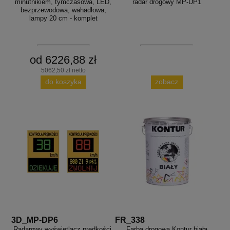
minutnikiem, tymczasowa, LED,
radar drogowy MP-DP1
bezprzewodowa, wahadłowa,
lampy 20 cm - komplet
od 6226,88 zł
5062,50 zł netto
do koszyka
zobacz
3D_MP-DP6
FR_338
Radarowy wyświetlacz prędkości,
Farba drogowa Kontur biała