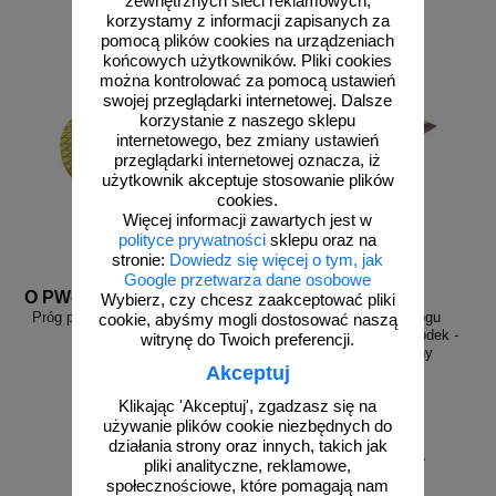
zewnętrznych sieci reklamowych,
korzystamy z informacji zapisanych za
pomocą plików cookies na urządzeniach
końcowych użytkowników. Pliki cookies
można kontrolować za pomocą ustawień
swojej przeglądarki internetowej. Dalsze
korzystanie z naszego sklepu
internetowego, bez zmiany ustawień
przeglądarki internetowej oznacza, iż
użytkownik akceptuje stosowanie plików
cookies.
Więcej informacji zawartych jest w
polityce prywatności
sklepu oraz na
stronie:
Dowiedz się więcej o tym, jak
Google przetwarza dane osobowe
O PW-P z
O PZ-90
Wybierz, czy chcesz zaakceptować pliki
Próg podrzutowy U-17, PW-P | 5
Zastępczy element progu
cookie, abyśmy mogli dostosować naszą
cm, drogowy, żółty
zwalniającego PZ-90 - środek -
witrynę do Twoich preferencji.
90x50x5 - żółto-czarny
Akceptuj
Klikając 'Akceptuj', zgadzasz się na
używanie plików cookie niezbędnych do
działania strony oraz innych, takich jak
od 113,31 zł
od 164,50 zł
pliki analityczne, reklamowe,
92,12 zł netto
133,74 zł netto
społecznościowe, które pomagają nam