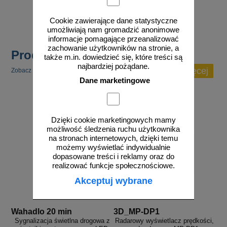
do koszyka
do koszyka
Cookie zawierające dane statystyczne
umożliwiają nam gromadzić anonimowe
informacje pomagające przeanalizować
zachowanie użytkowników na stronie, a
Produkty popularne
także m.in. dowiedzieć się, które treści są
najbardziej pożądane.
zobacz więcej
Zobacz inne popularne produkty w tej kategorii.
Dane marketingowe
Dzięki cookie marketingowych mamy
możliwość śledzenia ruchu użytkownika
na stronach internetowych, dzięki temu
możemy wyświetlać indywidualnie
dopasowane treści i reklamy oraz do
realizować funkcje społecznościowe.
Akceptuj wybrane
Wahadlo 20 min
3D_MP-DP1
Sygnalizacja świetlna drogowa z
Radarowy wyświetlacz prędkości,