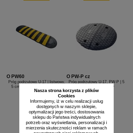
O PW60
O PW-P cz
Próg podrzutowy U-17 | listwowy,
Próg podrzutowy U-17, PW-P | 5
5 cm, drogowy, najazd 60 cm
cm, drogowy, czarny
Nasza strona korzysta z plików
Cookies
Informujemy, iż w celu realizacji usług
dostępnych w naszym sklepie,
optymalizacji jego treści, dostosowania
sklepu do Państwa indywidualnych
od 269,85 zł
od 113,31 zł
potrzeb oraz wyświetlania, personalizacji i
219,39 zł netto
92,12 zł netto
mierzenia skuteczności reklam w ramach
do koszyka
do koszyka