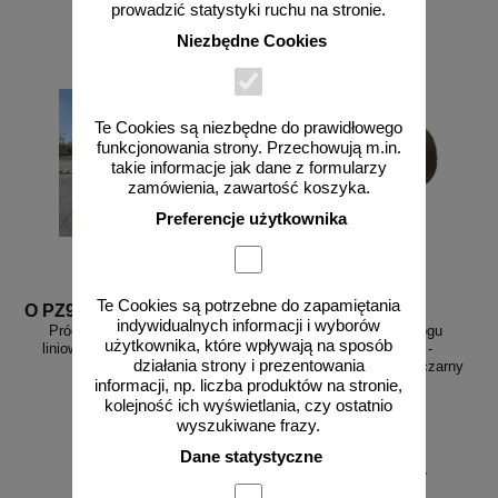
prowadzić statystyki ruchu na stronie.
do koszyka
do koszyka
Niezbędne Cookies
Te Cookies są niezbędne do prawidłowego
funkcjonowania strony. Przechowują m.in.
takie informacje jak dane z formularzy
zamówienia, zawartość koszyka.
Preferencje użytkownika
Te Cookies są potrzebne do zapamiętania
O PZ98
O ZPZ-90
indywidualnych informacji i wyborów
Próg zwalniający drogowy -
Zastępczy element progu
użytkownika, które wpływają na sposób
liniowy, listwowy 7cm, najazd
zwalniającego PZ-90 -
działania strony i prezentowania
98cm - U-16
zakończenie - 90x45x5 - czarny
informacji, np. liczba produktów na stronie,
kolejność ich wyświetlania, czy ostatnio
wyszukiwane frazy.
Dane statystyczne
od 479,34 zł
od 108,98 zł
389,71 zł netto
88,60 zł netto