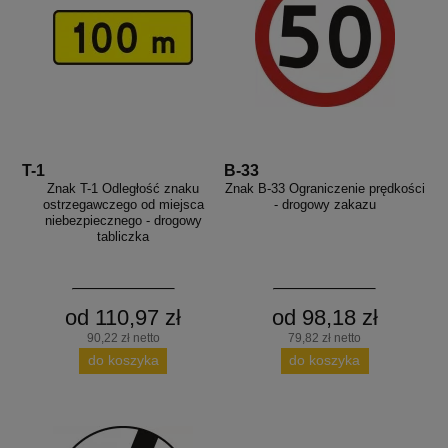
T-1
B-33
Znak T-1 Odległość znaku
Znak B-33 Ograniczenie prędkości
ostrzegawczego od miejsca
- drogowy zakazu
niebezpiecznego - drogowy
tabliczka
od 110,97 zł
od 98,18 zł
90,22 zł netto
79,82 zł netto
do koszyka
do koszyka