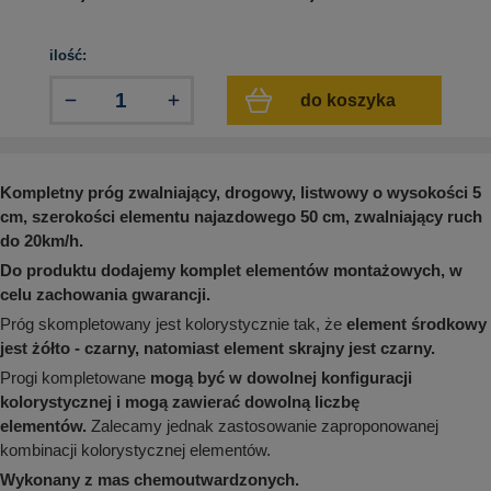
aków drogowych
trowe i hektometrowe
olejowe
wa na zimno
bramowe
ilość:
e i piktogramy IMO
tura miejska
do koszyka
ci parkowe i miejskie - uliczne
infrastruktury biurowo-magazynowej
e miejskie
owery zewnętrzne
 biura
gazynowe i oznakowanie regałów
hali produkcyjnej
Kompletny próg zwalniający, drogowy, listwowy o wysokości 5
rzwi
cm, szerokości elementu najazdowego 50 cm, zwalniający ruch
rzylepne
do 20km/h.
 drzwi
Do produktu dodajemy komplet elementów montażowych, w
celu zachowania gwarancji.
Próg skompletowany jest kolorystycznie tak, że
element środkowy
jest żółto - czarny, natomiast element skrajny jest czarny.
Progi kompletowane
mogą być w dowolnej konfiguracji
kolorystycznej i mogą zawierać dowolną liczbę
elementów.
Zalecamy jednak zastosowanie zaproponowanej
kombinacji kolorystycznej elementów.
Wykonany z mas chemoutwardzonych.