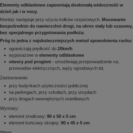
Elementy odblaskowe zapewniają doskonałą widoczność w
dzień jak i w nocy.
Montaż następuje przy użyciu kołków rozporowych.
Mocowanie
bezpośrednio do nawierzchni drogi, na okres stały lub czasowy,
bez specjalnego przygotowania podłoża.
Próg to jedna z najskuteczniejszych metod spowolnienia ruchu:
ograniczają prędkość do
20km/h
wyposażone w
elementy odblaskowe
otwory pod progiem
- umożliwiają przeprowadzenie rur,
przewodów elektrycznych, węży ogrodowych itd.
Zastosowanie:
przy budynkach użyteczności publicznej
na parkingach, przy szkołach, przy urzędach
przy drogach wewnętrznych osiedlowych
Wymiary:
element środkowy:
90 x 50 x 5 cm
element końcowy skrajny:
90 x 45 x 5 cm
Waga: