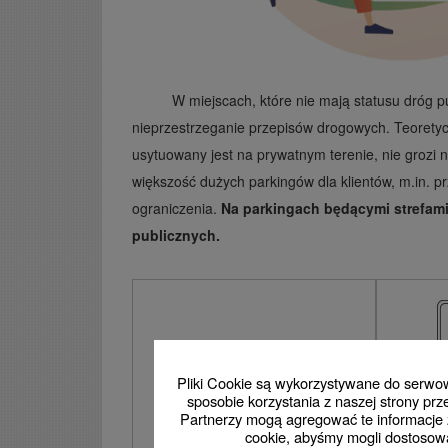
W miejscach, które nie mają statusu dróg 
nieprzestrzeganie przepisów drogowych. Teoretyczn
usytuowany jest na prywatnym terenie, nie grozi
większość dużych parkingów dla klientów, m.in. 
ograniczenia.
Na parkingach będącymi strefami
publicznych.
Pliki Cookie są wykorzystywane do serwowa
sposobie korzystania z naszej strony p
Partnerzy mogą agregować te informacje z
cookie, abyśmy mogli dostosowa