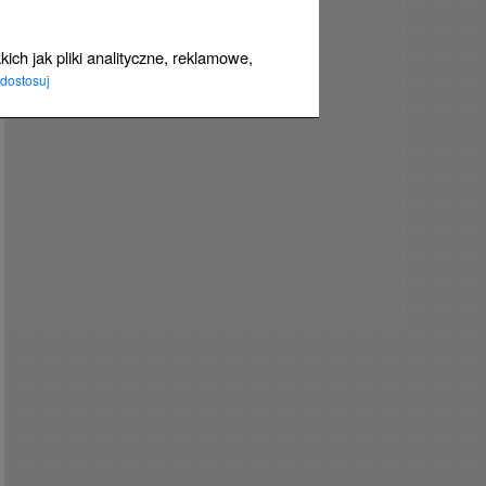
ich jak pliki analityczne, reklamowe,
dostosuj