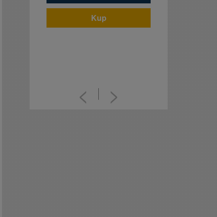
Kup
<
>