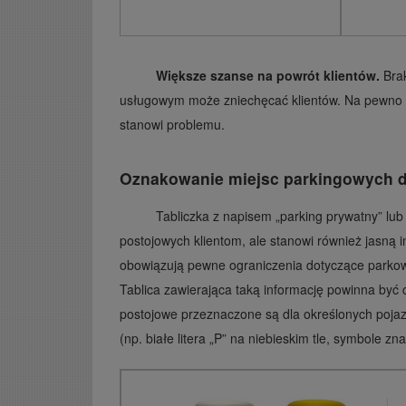
Większe szanse na powrót klientów.
Bra
usługowym może zniechęcać klientów. Na pewno bę
stanowi problemu.
Oznakowanie miejsc parkingowych d
Tabliczka z napisem „parking prywatny” lub „
postojowych klientom, ale stanowi również jasną i
obowiązują pewne ograniczenia dotyczące parko
Tablica zawierająca taką informację powinna być c
postojowe przeznaczone są dla określonych poj
(np. białe litera „P” na niebieskim tle, symbole 