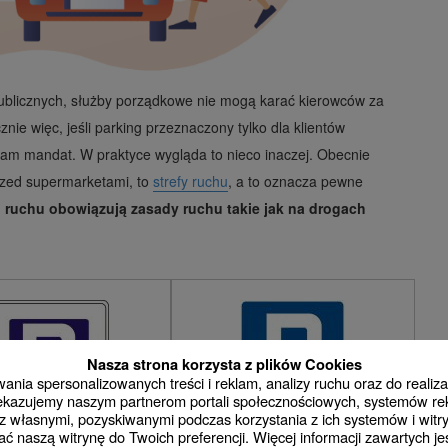
publicznych, służby porządkowe nie mogą karać kierowców za
ie więc, jeśli parking przeznaczony tylko dla klientów
 nam mandat. W praktyce wygląda to nieco inaczej. Obecnie
przed supermarketami, to
strefy ruchu
, a to oznacza pewne
 ruchu obowiązują zasady ruchu takie jak na drogach
Nasza strona korzysta z plików Cookies
nia spersonalizowanych treści i reklam, analizy ruchu oraz do realizac
rzekazujemy naszym partnerom portali społecznościowych, systemów r
 własnymi, pozyskiwanymi podczas korzystania z ich systemów i witry
ć naszą witrynę do Twoich preferencji. Więcej informacji zawartych j