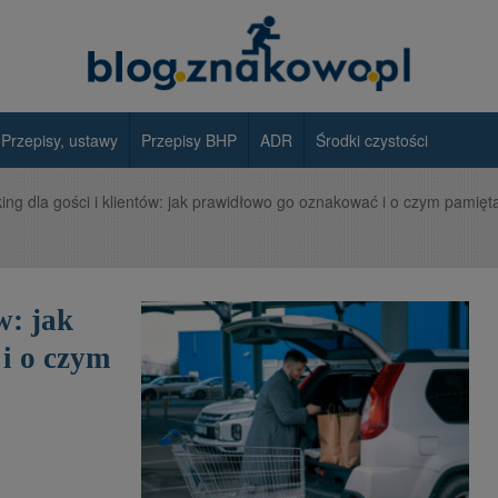
Przepisy, ustawy
Przepisy BHP
ADR
Środki czystości
ing dla gości i klientów: jak prawidłowo go oznakować i o czym pamięt
w: jak
i o czym