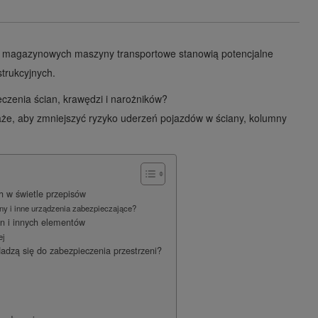
i magazynowych maszyny transportowe stanowią potencjalne
strukcyjnych.
czenia ścian, krawędzi i narożników?
aże, aby zmniejszyć ryzyko uderzeń pojazdów w ściany, kolumny
 w świetle przepisów
ny i inne urządzenia zabezpieczające?
n i innych elementów
ej
dadzą się do zabezpieczenia przestrzeni?