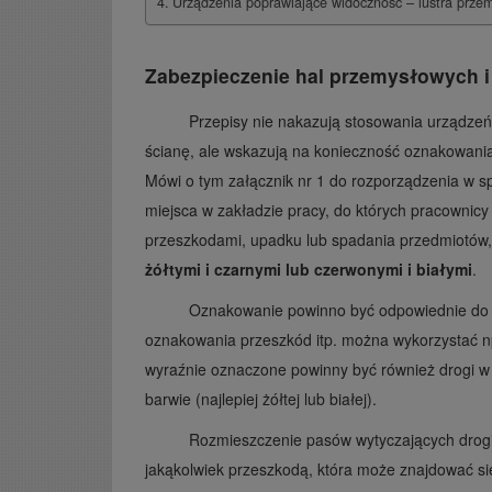
Urządzenia poprawiające widoczność – lustra prz
Zabezpieczenie hal przemysłowych 
Przepisy nie nakazują stosowania urządzeń
ścianę, ale wskazują na konieczność oznakowania 
Mówi o tym załącznik nr 1 do rozporządzenia w s
miejsca w zakładzie pracy, do których pracownicy m
przeszkodami, upadku lub spadania przedmiotów
żółtymi i czarnymi lub czerwonymi i białymi
.
Oznakowanie powinno być odpowiednie do r
oznakowania przeszkód itp. można wykorzystać 
wyraźnie oznaczone powinny być również drogi w
barwie (najlepiej żółtej lub białej).
Rozmieszczenie pasów wytyczających drogi
jakąkolwiek przeszkodą, która może znajdować si