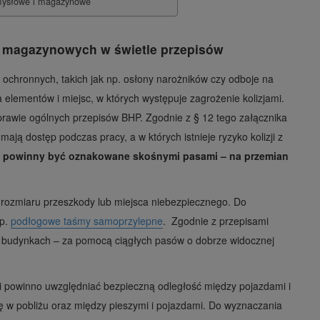
emysłowe i magazynowe
i magazynowych w świetle przepisów
 ochronnych, takich jak np. osłony narożników czy odboje na
elementów i miejsc, w których występuje zagrożenie kolizjami.
prawie ogólnych przepisów BHP. Zgodnie z § 12 tego załącznika
ają dostęp podczas pracy, a w których istnieje ryzyko kolizji z
,
powinny być oznakowane skośnymi pasami – na przemian
ozmiaru przeszkody lub miejsca niebezpiecznego. Do
np.
podłogowe taśmy samoprzylepne
. Zgodnie z przepisami
 budynkach – za pomocą ciągłych pasów o dobrze widocznej
 powinno uwzględniać bezpieczną odległość między pojazdami i
ę w pobliżu oraz między pieszymi i pojazdami. Do wyznaczania