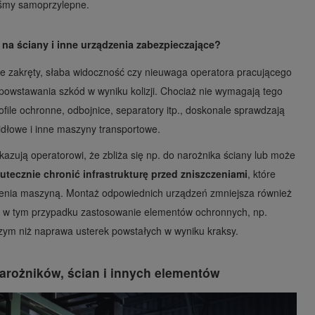
aśmy samoprzylepne.
na ściany i inne urządzenia zabezpieczające?
sne zakręty, słaba widoczność czy nieuwaga operatora pracującego
 powstawania szkód w wyniku kolizji. Chociaż nie wymagają tego
rofile ochronne, odbojnice, separatory itp., doskonale sprawdzają
widłowe i inne maszyny transportowe.
kazują operatorowi, że zbliża się np. do narożnika ściany lub może
utecznie chronić infrastrukturę przed zniszczeniami
, które
zenia maszyną. Montaż odpowiednich urządzeń zmniejsza również
 w tym przypadku zastosowanie elementów ochronnych, np.
zym niż naprawa usterek powstałych w wyniku kraksy.
rożników, ścian i innych elementów