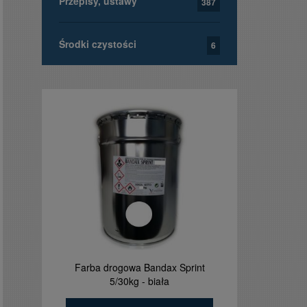
Przepisy, ustawy
387
Środki czystości
6
Farba drogowa Bandax Sprint
Tablica ta
5/30kg - biała
orzełkie