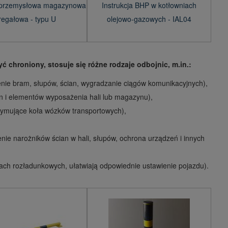
 przemysłowa magazynowa
Instrukcja BHP w kotłowniach
 regałowa - typu U
olejowo-gazowych - IAL04
ć chroniony, stosuje się różne rodzaje odbojnic, m.in.:
enie bram, słupów, ścian, wygradzanie ciągów komunikacyjnych),
n i elementów wyposażenia hali lub magazynu),
zymujące koła wózków transportowych),
enie narożników ścian w hali, słupów, ochrona urządzeń i innych
ch rozładunkowych, ułatwiają odpowiednie ustawienie pojazdu).