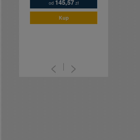
145,57
od
zł
Kup
<
>