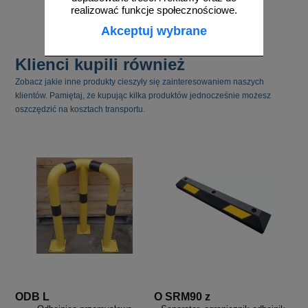
do koszyka
realizować funkcje społecznościowe.
Akceptuj wybrane
Klienci kupili również
Zobacz jakie inne produkty cieszyły się zainteresowaniem naszych
klientów. Pamiętaj, że kupując kilka produktów jednocześnie możesz
oszczędzić na kosztach transportu.
ODB L
O SRM90 z