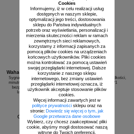
Cookies
Informujemy, iż w celu realizacji usług
dostępnych w naszym sklepie,
optymalizacji jego treści, dostosowania
sklepu do Państwa indywidualnych
potrzeb oraz wyświetlania, personalizacji i
mierzenia skuteczności reklam w ramach
zewnętrznych sieci reklamowych,
korzystamy z informacji zapisanych za
pomocą plików cookies na urządzeniach
końcowych użytkowników. Pliki cookies
można kontrolować za pomocą ustawień
swojej przeglądarki internetowej. Dalsze
Wahadlo 20 min
3D_MP-DP1
korzystanie z naszego sklepu
Sygnalizacja świetlna drogowa z
Radarowy wyświetlacz prędkości,
internetowego, bez zmiany ustawień
minutnikiem, tymczasowa, LED,
radar drogowy MP-DP1
przeglądarki internetowej oznacza, iż
bezprzewodowa, wahadłowa,
użytkownik akceptuje stosowanie plików
lampy 20 cm - komplet
cookies.
Więcej informacji zawartych jest w
polityce prywatności
sklepu oraz na
stronie:
Dowiedz się więcej o tym, jak
od 6226,88 zł
Google przetwarza dane osobowe
Wybierz, czy chcesz zaakceptować pliki
5062,50 zł netto
cookie, abyśmy mogli dostosować naszą
do koszyka
zobacz
witrynę do Twoich preferencji.