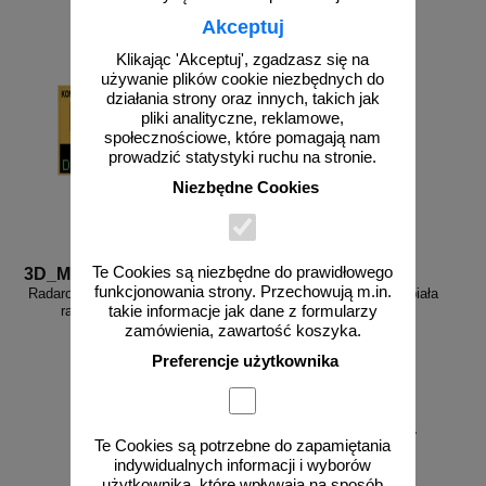
Akceptuj
Klikając 'Akceptuj', zgadzasz się na
używanie plików cookie niezbędnych do
działania strony oraz innych, takich jak
pliki analityczne, reklamowe,
społecznościowe, które pomagają nam
prowadzić statystyki ruchu na stronie.
Niezbędne Cookies
Te Cookies są niezbędne do prawidłowego
3D_MP-DP6
FR_338
funkcjonowania strony. Przechowują m.in.
Radarowy wyświetlacz prędkości,
Farba drogowa Kontur biała
takie informacje jak dane z formularzy
radar drogowy MP-DP6
5/7,5/15/33 kg
zamówienia, zawartość koszyka.
Preferencje użytkownika
od 178,35 zł
Te Cookies są potrzebne do zapamiętania
145,00 zł netto
indywidualnych informacji i wyborów
zobacz
do koszyka
użytkownika, które wpływają na sposób