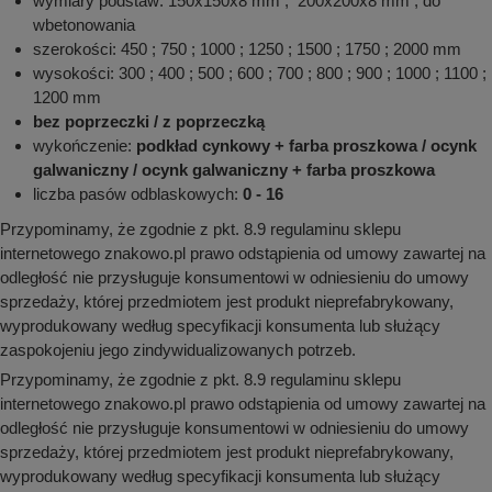
wymiary podstaw: 150x150x8 mm ; 200x200x8 mm ; do
wbetonowania
szerokości: 450 ; 750 ; 1000 ; 1250 ; 1500 ; 1750 ; 2000 mm
wysokości: 300 ; 400 ; 500 ; 600 ; 700 ; 800 ; 900 ; 1000 ; 1100 ;
1200 mm
bez poprzeczki / z poprzeczką
wykończenie:
podkład cynkowy + farba proszkowa / ocynk
galwaniczny / ocynk galwaniczny + farba proszkowa
liczba pasów odblaskowych:
0 - 16
Przypominamy, że zgodnie z pkt. 8.9 regulaminu sklepu
internetowego znakowo.pl prawo odstąpienia od umowy zawartej na
odległość nie przysługuje konsumentowi w odniesieniu do umowy
sprzedaży, której przedmiotem jest produkt nieprefabrykowany,
wyprodukowany według specyfikacji konsumenta lub służący
zaspokojeniu jego zindywidualizowanych potrzeb.
Przypominamy, że zgodnie z pkt. 8.9 regulaminu sklepu
internetowego znakowo.pl prawo odstąpienia od umowy zawartej na
odległość nie przysługuje konsumentowi w odniesieniu do umowy
sprzedaży, której przedmiotem jest produkt nieprefabrykowany,
wyprodukowany według specyfikacji konsumenta lub służący