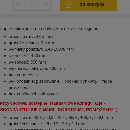
aków drogowych
trowe i hektometrowe
olejowe
do koszyka
wa na zimno
bramowe
e i piktogramy IMO
tura miejska
Zaprezentowana cena dotyczy poniższej konfiguracji:
ci parkowe i miejskie - uliczne
infrastruktury biurowo-magazynowej
e miejskie
średnica rury: 48,3 mm
owery zewnętrzne
 biura
grubość ścianki: 2,9 mm
gazynowe i oznakowanie regałów
wymiary podstaw: 150x150x8 mm
hali produkcyjnej
rzwi
szerokość: 450 mm
rzylepne
wysokość: 300 mm
 drzwi
wysokość całkowita: 300 mm
bez poprzeczki
wykończenie: piaskowanie + podkład cynkowy + farba
proszkowa
bez pasów odblaskowych
Przykładowe, dostępne, standardowe konfiguracje -
SKONTAKTUJ SIĘ Z NAMI - DORADZIMY, POMOŻEMY! :):
średnice rur: 48,3 ; 60,3 ; 76,1 ; 88,9 ; 108,0 ; 159,0 mm
grubości ścianek: 2,9 ; 3.2 ; 3,6 ; 4,0 mm