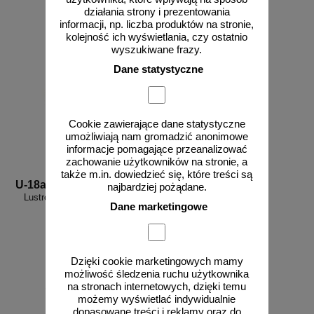
działania strony i prezentowania
informacji, np. liczba produktów na stronie,
kolejność ich wyświetlania, czy ostatnio
wyszukiwane frazy.
Dane statystyczne
Cookie zawierające dane statystyczne
umożliwiają nam gromadzić anonimowe
informacje pomagające przeanalizować
zachowanie użytkowników na stronie, a
także m.in. dowiedzieć się, które treści są
U-18a
najbardziej pożądane.
Lustro okrągłe uliczne drogowe
Dane marketingowe
Dzięki cookie marketingowych mamy
możliwość śledzenia ruchu użytkownika
od 289,05 zł
na stronach internetowych, dzięki temu
możemy wyświetlać indywidualnie
235,00 zł netto
dopasowane treści i reklamy oraz do