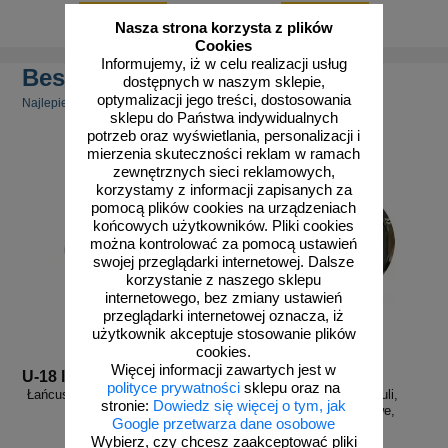
do koszyka
do koszyka
Nasza strona korzysta z plików
Cookies
Informujemy, iż w celu realizacji usług
Bestsellery
dostępnych w naszym sklepie,
optymalizacji jego treści, dostosowania
Najlepiej sprzedające się produkty
sklepu do Państwa indywidualnych
potrzeb oraz wyświetlania, personalizacji i
mierzenia skuteczności reklam w ramach
zewnętrznych sieci reklamowych,
korzystamy z informacji zapisanych za
pomocą plików cookies na urządzeniach
końcowych użytkowników. Pliki cookies
można kontrolować za pomocą ustawień
swojej przeglądarki internetowej. Dalsze
korzystanie z naszego sklepu
internetowego, bez zmiany ustawień
przeglądarki internetowej oznacza, iż
użytkownik akceptuje stosowanie plików
cookies.
Więcej informacji zawartych jest w
U-18 lancuch
U-18s D1/2
polityce prywatności
sklepu oraz na
Łańcuszek do powieszenia lustra
Lustro sferyczne 1/2 kuli,
stronie:
Dowiedz się więcej o tym, jak
sferycznego 1/2 kuli
paraboliczne – sufitowe,
Google przetwarza dane osobowe
przemysłowe
Wybierz, czy chcesz zaakceptować pliki