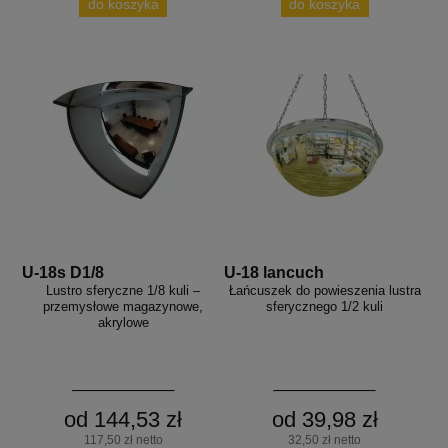
do koszyka
do koszyka
aków drogowych
trowe i hektometrowe
olejowe
wa na zimno
bramowe
e i piktogramy IMO
tura miejska
ci parkowe i miejskie - uliczne
infrastruktury biurowo-magazynowej
e miejskie
owery zewnętrzne
 biura
gazynowe i oznakowanie regałów
hali produkcyjnej
rzwi
rzylepne
 drzwi
U-18s D1/8
U-18 lancuch
Lustro sferyczne 1/8 kuli –
Łańcuszek do powieszenia lustra
przemysłowe magazynowe,
sferycznego 1/2 kuli
akrylowe
od 144,53 zł
od 39,98 zł
117,50 zł netto
32,50 zł netto