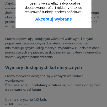
możemy wyświetlać indywidualnie
Akrylowe lustra sferyczne są lżejsze i bardziej odporne na
dopasowane treści i reklamy oraz do
uszkodzenia, zarysowania itp. od luster szklanych.
realizować funkcje społecznościowe.
Jednocześnie zapewniają wysoką jakość optyczną odbijanego
obrazu. Zwiększają pole widzenia i eliminują martwe punkty. To
Akceptuj wybrane
proste i tanie rozwiązanie na zwiększenie bezpieczeństwa np.
w magazynach czy halach produkcyjnych.
Lustra zapewniają kierującym wózkami widłowymi i innymi
pojazdami transportowymi dostateczną widoczność, co
minimalizuje ryzyko kolizji maszyn, wypadków z udziałem osób
poruszających się pieszo, uszkodzeń infrastruktury i elementów
konstrukcyjnych pomieszczenia.
Wymiary dostępnych kul sferycznych
Lustra sferyczne dostępne są w różnych wariantach
wymiarowych
Średnica koła u podstawy a zalecana minimalna odległość
obserwatora od lustra
Lustra sferyczne 1/2 kuli:
60 cm - 8 m