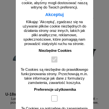
cookie, abyśmy mogli dostosować naszą
witrynę do Twoich preferencji.
Akceptuj
od 39,98 zł
od 259,90 zł
Klikając 'Akceptuj', zgadzasz się na
32,50 zł netto
211,30 zł netto
używanie plików cookie niezbędnych do
do koszyka
do koszyka
działania strony oraz innych, takich jak
pliki analityczne, reklamowe,
społecznościowe, które pomagają nam
prowadzić statystyki ruchu na stronie.
Niezbędne Cookies
Te Cookies są niezbędne do prawidłowego
funkcjonowania strony. Przechowują m.in.
takie informacje jak dane z formularzy
zamówienia, zawartość koszyka.
Preferencje użytkownika
U-18s D1/4
U-18s D1/8
Lustro sferyczne 1/4 kuli –
Lustro sferyczne 1/8 kuli –
przemysłowe magazynowe,
przemysłowe magazynowe,
akrylowe
akrylowe
Te Cookies są potrzebne do zapamiętania