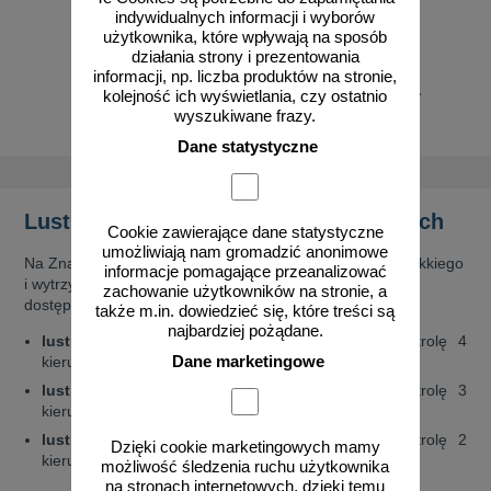
indywidualnych informacji i wyborów
użytkownika, które wpływają na sposób
działania strony i prezentowania
informacji, np. liczba produktów na stronie,
od 196,80 zł
od 144,53 zł
kolejność ich wyświetlania, czy ostatnio
wyszukiwane frazy.
160,00 zł netto
117,50 zł netto
do koszyka
do koszyka
Dane statystyczne
Lustra sferyczne w atrakcyjnych cenach
Cookie zawierające dane statystyczne
umożliwiają nam gromadzić anonimowe
Na Znakowo.pl oferujemy lustra sferyczne wykonane z lekkiego
informacje pomagające przeanalizować
i wytrzymałego tworzywa akrylowego. W naszym sklepie
zachowanie użytkowników na stronie, a
dostępne są:
także m.in. dowiedzieć się, które treści są
najbardziej pożądane.
lustra sferyczne 1/2 kuli
– pozwalające na kontrolę 4
Dane marketingowe
kierunków / obserwację z 4 punktów, 360°;
lustra sferyczne 1/4 kuli
– pozwalające na kontrolę 3
kierunków / obserwację z 3 kierunków, 180°;
lustra sferyczne 1/8 kuli
– pozwalające na kontrolę 2
Dzięki cookie marketingowych mamy
kierunków / obserwację z 2 kierunków, 90°.
możliwość śledzenia ruchu użytkownika
na stronach internetowych, dzięki temu