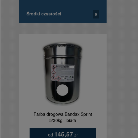
Środki czystości
6
Farba drogowa Bandax Sprint
Tablica ta
5/30kg - biała
orzełkie
145,57
od
zł