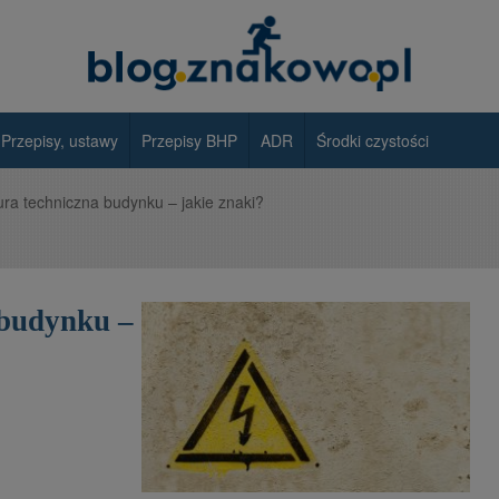
Przepisy, ustawy
Przepisy BHP
ADR
Środki czystości
tura techniczna budynku – jakie znaki?
 budynku –