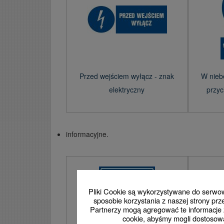
Przed wejściem wyłącz - znak
W niebe
elektryczny
przyc
informacyjne.
Pliki Cookie są wykorzystywane do serwowa
sposobie korzystania z naszej strony p
Partnerzy mogą agregować te informacje z
cookie, abyśmy mogli dostosowa