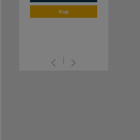
Kup
<
>