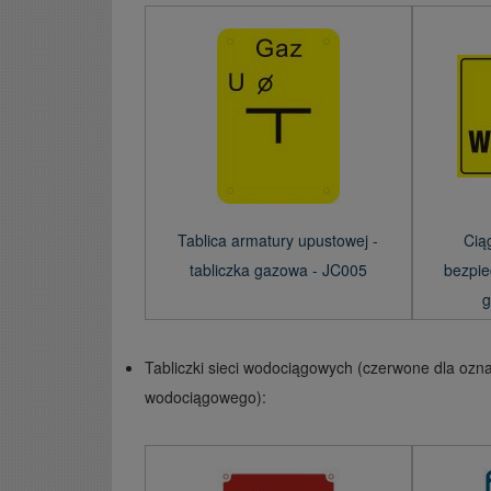
Tablica armatury upustowej -
Cią
tabliczka gazowa - JC005
bezpie
g
Tabliczki sieci wodociągowych (czerwone dla ozn
wodociągowego):