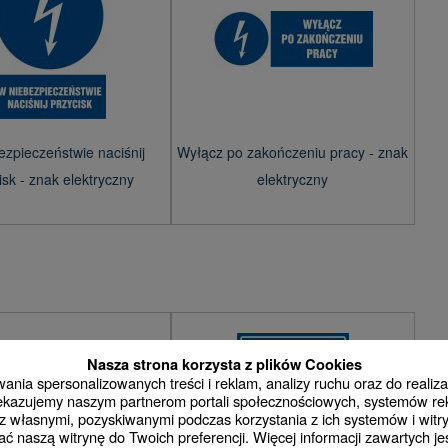
zpieczeństwie naciśnij
Wyłącz po zakończeniu pracy - znak
isk - znak elektryczny
elektryczny
Nasza strona korzysta z plików Cookies
nia spersonalizowanych treści i reklam, analizy ruchu oraz do realizac
rzekazujemy naszym partnerom portali społecznościowych, systemów r
 własnymi, pozyskiwanymi podczas korzystania z ich systemów i witry
ć naszą witrynę do Twoich preferencji. Więcej informacji zawartych j