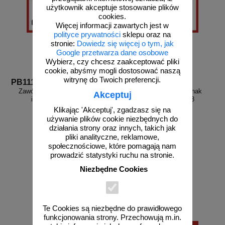
użytkownik akceptuje stosowanie plików
cookies.
Więcej informacji zawartych jest w
polityce prywatności
sklepu oraz na
stronie:
Dowiedz się więcej o tym, jak
Google przetwarza dane osobowe
Wybierz, czy chcesz zaakceptować pliki
cookie, abyśmy mogli dostosować naszą
witrynę do Twoich preferencji.
PB111
PB113
Zawór odpowietrzający - znak
Zawór wody gorącej - znak
Akceptuj
informacyjny - PB111
informacyjny - PB113
Klikając 'Akceptuj', zgadzasz się na
używanie plików cookie niezbędnych do
działania strony oraz innych, takich jak
pliki analityczne, reklamowe,
społecznościowe, które pomagają nam
od 27,36 zł
od 27,36 zł
prowadzić statystyki ruchu na stronie.
22,24 zł netto
22,24 zł netto
Niezbędne Cookies
do koszyka
do koszyka
Te Cookies są niezbędne do prawidłowego
funkcjonowania strony. Przechowują m.in.