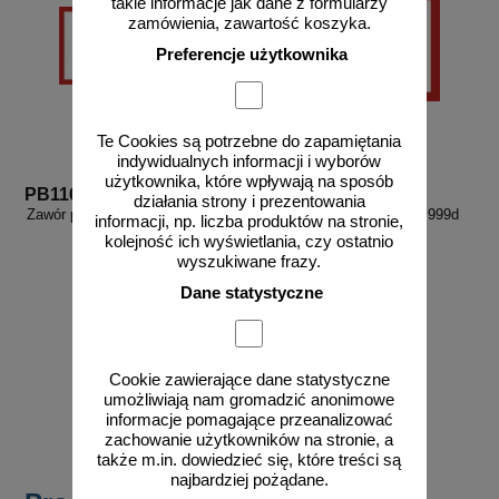
takie informacje jak dane z formularzy
zamówienia, zawartość koszyka.
Preferencje użytkownika
Te Cookies są potrzebne do zapamiętania
indywidualnych informacji i wyborów
użytkownika, które wpływają na sposób
PB116
PB999d
działania strony i prezentowania
Zawór parowy - znak informacyjny
Zamów własny wzór - PB999d
informacji, np. liczba produktów na stronie,
- PB116
kolejność ich wyświetlania, czy ostatnio
wyszukiwane frazy.
Dane statystyczne
od 27,36 zł
Cookie zawierające dane statystyczne
22,24 zł netto
umożliwiają nam gromadzić anonimowe
do koszyka
zobacz
informacje pomagające przeanalizować
zachowanie użytkowników na stronie, a
także m.in. dowiedzieć się, które treści są
najbardziej pożądane.