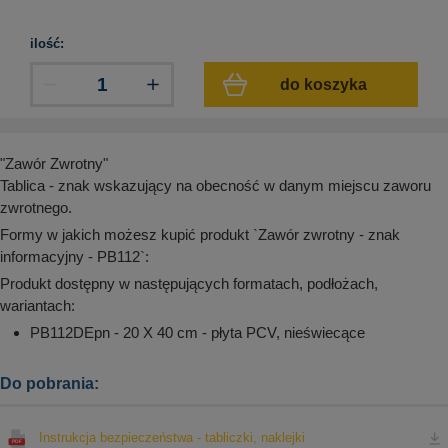
aków drogowych
trowe i hektometrowe
olejowe
wa na zimno
bramowe
ilość:
e i piktogramy IMO
tura miejska
do koszyka
ci parkowe i miejskie - uliczne
infrastruktury biurowo-magazynowej
e miejskie
owery zewnętrzne
 biura
gazynowe i oznakowanie regałów
"Zawór Zwrotny"
hali produkcyjnej
Tablica - znak wskazujący na obecność w danym miejscu zaworu
rzwi
zwrotnego.
rzylepne
 drzwi
Formy w jakich możesz kupić produkt `Zawór zwrotny - znak
informacyjny - PB112`:
Produkt dostępny w następujących formatach, podłożach,
wariantach:
PB112DEpn - 20 X 40 cm - płyta PCV, nieświecące
Do pobrania:
Instrukcja bezpieczeństwa - tabliczki, naklejki