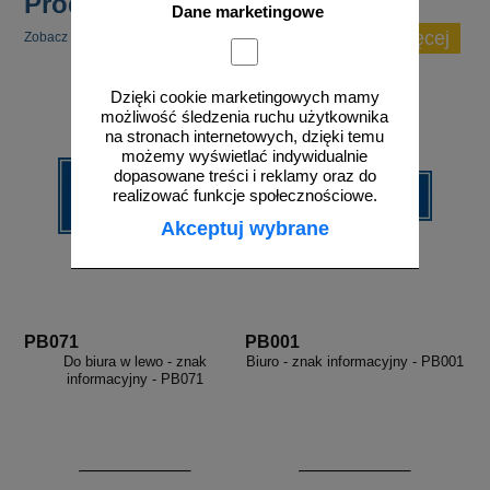
Produkty popularne
Dane marketingowe
zobacz więcej
Zobacz inne popularne produkty w tej kategorii.
Dzięki cookie marketingowych mamy
możliwość śledzenia ruchu użytkownika
na stronach internetowych, dzięki temu
możemy wyświetlać indywidualnie
dopasowane treści i reklamy oraz do
realizować funkcje społecznościowe.
Akceptuj wybrane
PB071
PB001
Do biura w lewo - znak
Biuro - znak informacyjny - PB001
informacyjny - PB071