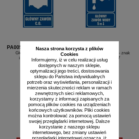
PA005
PA007
Nasza strona korzysta z plików
Główny zawór c.o. - znak
Główny zawór wodny 5 m - znak
Cookies
informacyjny - PA005
informacyjny - PA007
Informujemy, iż w celu realizacji usług
dostępnych w naszym sklepie,
optymalizacji jego treści, dostosowania
sklepu do Państwa indywidualnych
potrzeb oraz wyświetlania, personalizacji i
mierzenia skuteczności reklam w ramach
od 6,78 zł
od 6,78 zł
zewnętrznych sieci reklamowych,
korzystamy z informacji zapisanych za
5,51 zł netto
5,51 zł netto
pomocą plików cookies na urządzeniach
do koszyka
do koszyka
końcowych użytkowników. Pliki cookies
można kontrolować za pomocą ustawień
swojej przeglądarki internetowej. Dalsze
korzystanie z naszego sklepu
internetowego, bez zmiany ustawień
przeglądarki internetowej oznacza, iż