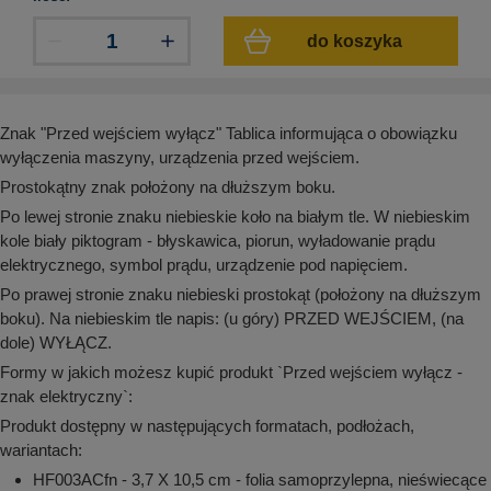
aków drogowych
trowe i hektometrowe
olejowe
wa na zimno
bramowe
do koszyka
e i piktogramy IMO
tura miejska
ci parkowe i miejskie - uliczne
infrastruktury biurowo-magazynowej
e miejskie
Znak "Przed wejściem wyłącz" Tablica informująca o obowiązku
owery zewnętrzne
 biura
wyłączenia maszyny, urządzenia przed wejściem.
gazynowe i oznakowanie regałów
Prostokątny znak położony na dłuższym boku.
hali produkcyjnej
rzwi
Po lewej stronie znaku niebieskie koło na białym tle. W niebieskim
rzylepne
kole biały piktogram - błyskawica, piorun, wyładowanie prądu
 drzwi
elektrycznego, symbol prądu, urządzenie pod napięciem.
Po prawej stronie znaku niebieski prostokąt (położony na dłuższym
boku). Na niebieskim tle napis: (u góry) PRZED WEJŚCIEM, (na
dole) WYŁĄCZ.
Formy w jakich możesz kupić produkt `Przed wejściem wyłącz -
znak elektryczny`:
Produkt dostępny w następujących formatach, podłożach,
wariantach:
HF003ACfn - 3,7 X 10,5 cm - folia samoprzylepna, nieświecące