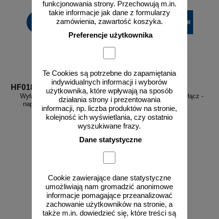
funkcjonowania strony. Przechowują m.in.
takie informacje jak dane z formularzy
zamówienia, zawartość koszyka.
Preferencje użytkownika
Te Cookies są potrzebne do zapamiętania
indywidualnych informacji i wyborów
HF018
HF019
użytkownika, które wpływają na sposób
Wyłącz przed rozpoczęciem
Przed otwarciem drzwi wyłącz -
działania strony i prezentowania
napraw - znak elektryczny
znak elektryczny
informacji, np. liczba produktów na stronie,
kolejność ich wyświetlania, czy ostatnio
wyszukiwane frazy.
Dane statystyczne
od 3,47 zł
od 3,47 zł
2,82 zł netto
2,82 zł netto
Cookie zawierające dane statystyczne
do koszyka
do koszyka
umożliwiają nam gromadzić anonimowe
informacje pomagające przeanalizować
zachowanie użytkowników na stronie, a
także m.in. dowiedzieć się, które treści są