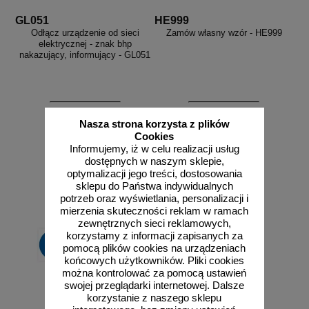
GL051
HE999
Odłącz urządzenie od sieci
Zamów własny wzór - HE999
elektrycznej - znak bhp
nakazujący, informujący - GL051
od 2,96 zł
Nasza strona korzysta z plików
Cookies
2,41 zł netto
Informujemy, iż w celu realizacji usług
do koszyka
zobacz
dostępnych w naszym sklepie,
optymalizacji jego treści, dostosowania
sklepu do Państwa indywidualnych
potrzeb oraz wyświetlania, personalizacji i
mierzenia skuteczności reklam w ramach
zewnętrznych sieci reklamowych,
korzystamy z informacji zapisanych za
pomocą plików cookies na urządzeniach
końcowych użytkowników. Pliki cookies
można kontrolować za pomocą ustawień
swojej przeglądarki internetowej. Dalsze
korzystanie z naszego sklepu