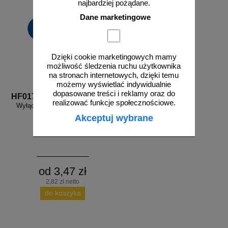
najbardziej pożądane.
Dane marketingowe
Dzięki cookie marketingowych mamy
możliwość śledzenia ruchu użytkownika
na stronach internetowych, dzięki temu
możemy wyświetlać indywidualnie
dopasowane treści i reklamy oraz do
HF017
realizować funkcje społecznościowe.
Wyłącz po zakończeniu pracy -
znak elektryczny
Akceptuj wybrane
od 3,47 zł
2,82 zł netto
do koszyka