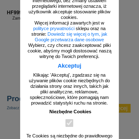
internetowego, bez zmiany ustawień
przeglądarki internetowej oznacza, iż
użytkownik akceptuje stosowanie plików
HF999
cookies.
Zamów własny wzór - HF999
Więcej informacji zawartych jest w
polityce prywatności
sklepu oraz na
stronie:
Dowiedz się więcej o tym, jak
Google przetwarza dane osobowe
Wybierz, czy chcesz zaakceptować pliki
cookie, abyśmy mogli dostosować naszą
witrynę do Twoich preferencji.
Akceptuj
zobacz
Klikając 'Akceptuj', zgadzasz się na
używanie plików cookie niezbędnych do
działania strony oraz innych, takich jak
pliki analityczne, reklamowe,
Produkty popularne
społecznościowe, które pomagają nam
prowadzić statystyki ruchu na stronie.
zobacz więcej
Zobacz inne popularne produkty w tej kategorii.
Niezbędne Cookies
Te Cookies są niezbędne do prawidłowego