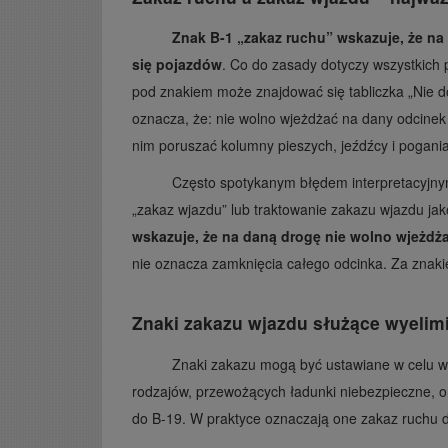
Znak B-1 „zakaz ruchu” wskazuje, że na
się pojazdów
. Co do zasady dotyczy wszystkich 
pod znakiem może znajdować się tabliczka „Nie 
oznacza, że: nie wolno wjeżdżać na dany odcinek 
nim poruszać kolumny pieszych, jeźdźcy i pogani
Często spotykanym błędem interpretacyjnym
„zakaz wjazdu” lub traktowanie zakazu wjazdu j
wskazuje, że na daną drogę nie wolno wjeżdża
nie oznacza zamknięcia całego odcinka. Za znak
Znaki zakazu wjazdu służące wyelim
Znaki zakazu mogą być ustawiane w celu w
rodzajów, przewożących ładunki niebezpieczne, 
do B-19. W praktyce oznaczają one zakaz ruchu dl