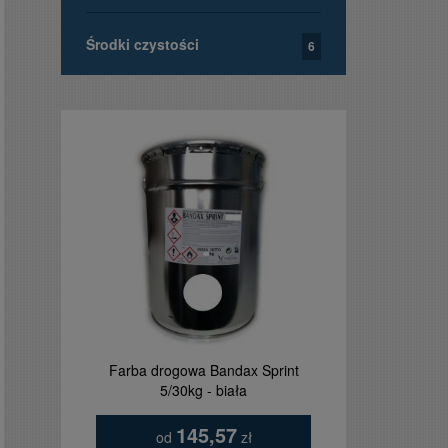
Środki czystości
6
Farba drogowa Bandax Sprint
Tablica ta
5/30kg - biała
orzełkie
145,57
od
zł