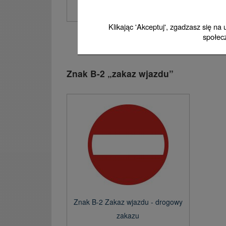
jednośladowych - drogowy
Klikając 'Akceptuj', zgadzasz się na
społec
Jeśli zakaz ruchu nie obowiązuje przez cał
Znak B-2 „zakaz wjazdu”
Znak B-2 Zakaz wjazdu - drogowy
zakazu