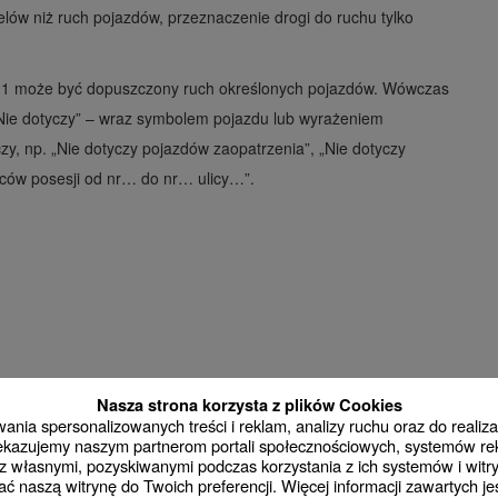
lów niż ruch pojazdów, przeznaczenie drogi do ruchu tylko
-1 może być dopuszczony ruch określonych pojazdów. Wówczas
„Nie dotyczy” – wraz symbolem pojazdu lub wyrażeniem
zy, np. „Nie dotyczy pojazdów zaopatrzenia”, „Nie dotyczy
ńców posesji od nr… do nr… ulicy…”.
Nasza strona korzysta z plików Cookies
nia spersonalizowanych treści i reklam, analizy ruchu oraz do realizac
rzekazujemy naszym partnerom portali społecznościowych, systemów r
 własnymi, pozyskiwanymi podczas korzystania z ich systemów i witry
ć naszą witrynę do Twoich preferencji. Więcej informacji zawartych j