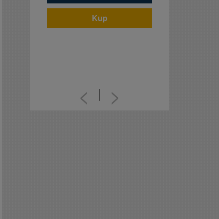
Kup
<
>