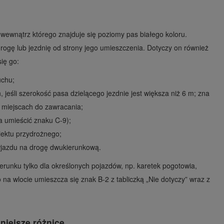
wewnątrz którego znajduje się poziomy pas białego koloru.
ogę lub jezdnię od strony jego umieszczenia. Dotyczy on również
ię go:
uchu;
jeśli szerokość pasa dzielącego jezdnie jest większa niż 6 m; zna
w miejscach do zawracania;
a umieścić znaku C-9);
biektu przydrożnego;
y wjazdu na drogę dwukierunkową.
kierunku tylko dla określonych pojazdów, np. karetek pogotowia,
 na wlocie umieszcza się znak B-2 z tabliczką „Nie dotyczy” wraz z
niejsze różnice