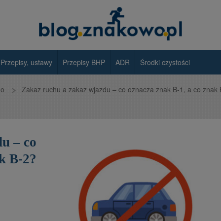
Przepisy, ustawy
Przepisy BHP
ADR
Środki czystości
go
Zakaz ruchu a zakaz wjazdu – co oznacza znak B-1, a co znak
u – co
ak B-2?