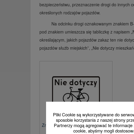
bezpieczeństwu, przeznaczenie drogi do innych ce
określonych rodzajów pojazdów.
Na odcinku drogi oznakowanym znakiem B
pod znakiem umieszcza się tabliczkę z napisem 
określającym, jakich pojazdów zakaz ten nie dotyc
pojazdów służb miejskich”, „Nie dotyczy mieszka
Pliki Cookie są wykorzystywane do serwowa
sposobie korzystania z naszej strony p
Partnerzy mogą agregować te informacje z
Znak T-22 Tabliczka wskazująca, że
cookie, abyśmy mogli dostosowa
znak nie dotyczy rowerów