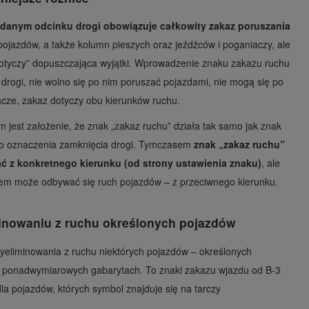
 danym odcinku drogi obowiązuje całkowity zakaz poruszania
pojazdów, a także kolumn pieszych oraz jeźdźców i poganiaczy, ale
dotyczy” dopuszczająca wyjątki. Wprowadzenie znaku zakazu ruchu
drogi, nie wolno się po nim poruszać pojazdami, nie mogą się po
acze, zakaz dotyczy obu kierunków ruchu.
 jest założenie, że znak „zakaz ruchu” działa tak samo jak znak
ako oznaczenia zamknięcia drogi. Tymczasem
znak „zakaz ruchu”
ć z konkretnego kierunku (od strony ustawienia znaku)
, ale
iem może odbywać się ruch pojazdów – z przeciwnego kierunku.
inowaniu z ruchu określonych pojazdów
yeliminowania z ruchu niektórych pojazdów – określonych
o ponadwymiarowych gabarytach. To znaki zakazu wjazdu od B-3
a pojazdów, których symbol znajduje się na tarczy