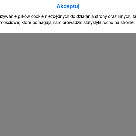
Akceptuj
 używanie plików cookie niezbędnych do działania strony oraz innych, tak
znościowe, które pomagają nam prowadzić statystyki ruchu na stronie.
ą dobę, na znaku podaje się, w jakich godzinach obowiązuje.