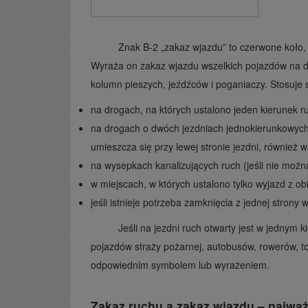
Znak B-2 „zakaz wjazdu” to czerwone koło, 
Wyraża on zakaz wjazdu wszelkich pojazdów na dr
kolumn pieszych, jeźdźców i poganiaczy. Stosuje s
na drogach, na których ustalono jeden kierunek r
na drogach o dwóch jezdniach jednokierunkowych, 
umieszcza się przy lewej stronie jezdni, również 
na wysepkach kanalizujących ruch (jeśli nie możn
w miejscach, w których ustalono tylko wyjazd z o
jeśli istnieje potrzeba zamknięcia z jednej stron
Jeśli na jezdni ruch otwarty jest w jednym 
pojazdów straży pożarnej, autobusów, rowerów, to
odpowiednim symbolem lub wyrażeniem.
Zakaz ruchu a zakaz wjazdu – najważ