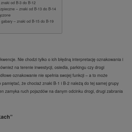
 znaki od B-3 do B-12
zpieczne – znaki od B-13 do B-14
ączone
 gabary – znaki od B-15 do B-19
ncje. Nie chodzi tylko o ich błędną interpretację oznakowania i
wnież na terenie inwestycji, osiedla, parkingu czy drogi
łowe oznakowanie nie spełnia swojej funkcji – a to może
 pamiętać, że chociaż znaki B-1 i B-2 należą do tej samej grupy
eden zamyka ruch pojazdów na danym odcinku drogi, drugi zabrania
kach”