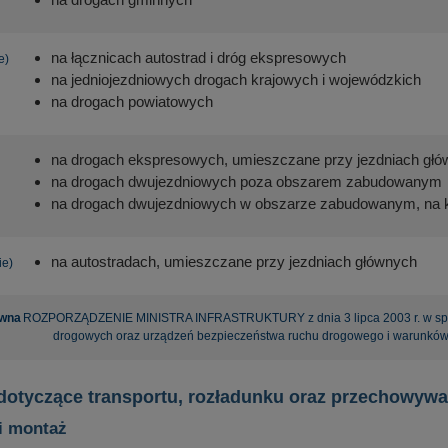
na łącznicach autostrad i dróg ekspresowych
e)
na jedniojezdniowych drogach krajowych i wojewódzkich
na drogach powiatowych
na drogach ekspresowych, umieszczane przy jezdniach gł
na drogach dwujezdniowych poza obszarem zabudowanym
na drogach dwujezdniowych w obszarze zabudowanym, na kt
na autostradach, umieszczane przy jezdniach głównych
ie)
awna
ROZPORZĄDZENIE MINISTRA INFRASTRUKTURY z dnia 3 lipca 2003 r. w spra
drogowych oraz urządzeń bezpieczeństwa ruchu drogowego i warunków ic
 dotyczące transportu, rozładunku oraz przechowy
i montaż