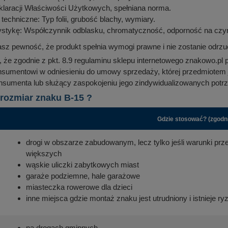
laracji Właściwości Użytkowych, spełniana norma.
techniczne: Typ folii, grubość blachy, wymiary.
ystykę: Współczynnik odblasku, chromatyczność, odporność na czyn
sz pewność, że produkt spełnia wymogi prawne i nie zostanie odrzu
że zgodnie z pkt. 8.9 regulaminu sklepu internetowego znakowo.pl 
nsumentowi w odniesieniu do umowy sprzedaży, której przedmiotem
onsumenta lub służący zaspokojeniu jego zindywidualizowanych potrz
rozmiar znaku B-15 ?
Gdzie stosować? (zgodni
drogi w obszarze zabudowanym, lecz tylko jeśli warunki pr
większych
wąskie uliczki zabytkowych miast
garaże podziemne, hale garażowe
miasteczka rowerowe dla dzieci
inne miejsca gdzie montaż znaku jest utrudniony i istnieje 
na drogach gminnych