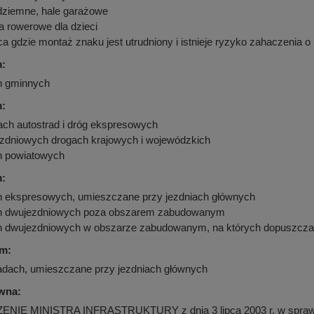
dziemne, hale garażowe
 rowerowe dla dzieci
ca gdzie montaż znaku jest utrudniony i istnieje ryzyko zahaczenia o
m:
h gminnych
m:
ach autostrad i dróg ekspresowych
ezdniowych drogach krajowych i wojewódzkich
h powiatowych
m:
h ekspresowych, umieszczane przy jezdniach głównych
h dwujezdniowych poza obszarem zabudowanym
h dwujezdniowych w obszarze zabudowanym, na których dopuszczaln
cm:
radach, umieszczane przy jezdniach głównych
wna:
E MINISTRA INFRASTRUKTURY z dnia 3 lipca 2003 r. w sprawie