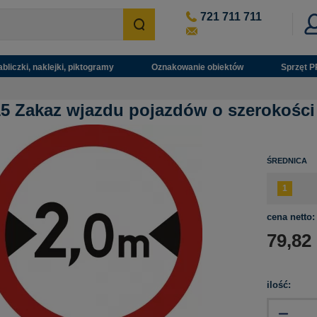
721 711 711
abliczki, naklejki, piktogramy
Oznakowanie obiektów
Sprzęt P
5 Zakaz wjazdu pojazdów o szerokości
ŚREDNICA
cena netto:
79,82
ilość: