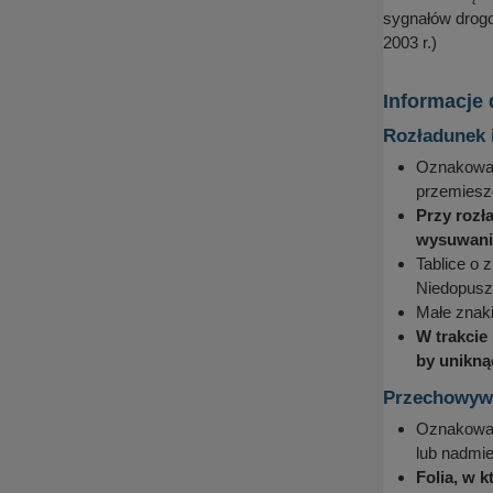
sygnałów drogo
2003 r.)
Informacje
Rozładunek 
Oznakowani
przemieszc
Przy rozł
wysuwania
Tablice o 
Niedopuszc
Małe znak
W trakcie
by unikną
Przechowywa
Oznakowan
lub nadmi
Folia, w 