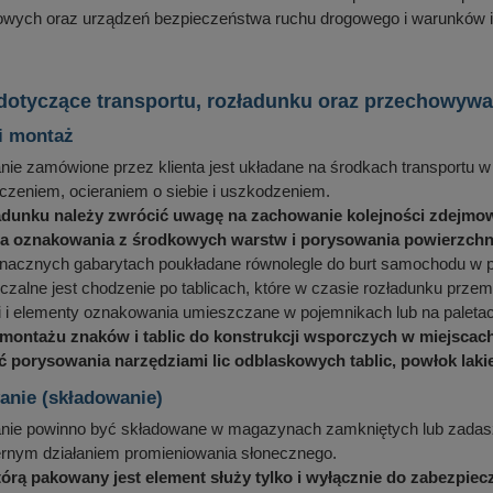
wych oraz urządzeń bezpieczeństwa ruchu drogowego i warunków ic
 dotyczące transportu, rozładunku oraz przechowy
i montaż
e zamówione przez klienta jest układane na środkach transportu w 
zeniem, ocieraniem o siebie i uszkodzeniem.
adunku należy zwrócić uwagę na zachowanie kolejności zdejmow
 oznakowania z środkowych warstw i porysowania powierzchni 
znacznych gabarytach poukładane równolegle do burt samochodu w p
zalne jest chodzenie po tablicach, które w czasie rozładunku przemi
i i elementy oznakowania umieszczane w pojemnikach lub na pale
 montażu znaków i tablic do konstrukcji wsporczych w miejscach
ć porysowania narzędziami lic odblaskowych tablic, powłok laki
nie (składowanie)
ie powinno być składowane w magazynach zamkniętych lub zadasz
ernym działaniem promieniowania słonecznego.
którą pakowany jest element służy tylko i wyłącznie do zabezpie