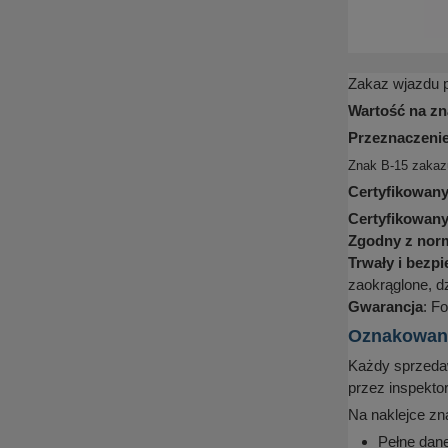
Zakaz wjazdu p
Wartość na zn
Przeznaczenie
Znak B-15 zakazu
Certyfikowany
Certyfikowan
Zgodny z nor
Trwały i bezp
zaokrąglone, d
Gwarancja
: Fo
Oznakowanie
Każdy sprzedaw
przez inspekto
Na naklejce zn
Pełne dane