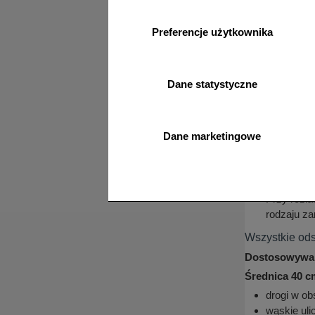
W przypadk
wody z opa
Preferencje użytkownika
wyschnięc
Przechowyw
Zabrania s
Dane statystyczne
ze znakiem
odblaskowoś
Zabrania s
Dane marketingowe
W przypadk
cyrkulację
Słupki, u
ściekanie 
Przy rozł
rodzaju za
Wszystkie ods
Dostosowywan
Średnica 40 c
drogi w ob
wąskie uli