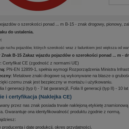
ojazdów o szerokości ponad ... m B-15 - znak drogowy, pionowy, za
aku do ustalenia.
:
je ruchu pojazdów, których szerokość wraz z ładunkiem jest większa od war
 Znak B-15 Zakaz wjazdu pojazdów o szerokości ponad ... m - 
y
: Certyfikat CE (zgodność z normami UE)
mą
: PN-EN 12899-1, spełnia wymogi Rozporządzenia Ministra Infrast
ieczny
: Metalowe znaki drogowe są wykonywane na blasze o grubości
zięki czemu znak jest bezpieczny w montażu i użytkowaniu.
lia I generacji (typ I) - 7 lat gwarancji!, Folia II generacji (typ II) - 10 la
 i certyfikacja (Naklejka CE)
any przez nas znak posiada trwale naklejoną etykietę znamionową (
ra. Gwarantuje ona identyfikowalność produktu zgodnie z normą.
ajdziesz:
 producenta i datę produkcji, okres przydatności.