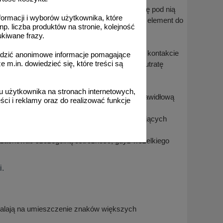
abezpieczającej lub w przypadku dostanie się pod nią
formacji i wyborów użytkownika, które
e usunąć folię zabezpieczającą i pozostawić element do
np. liczba produktów na stronie, kolejność
ukiwane frazy.
ach drewnianych lub paletach.
 na ziemi. Jeżeli woda lub brud pozostaje w kontakcie
adzić anonimowe informacje pomagające
m.in. dowiedzieć się, które treści są
zczek, odbarwienie się lica i nieodwracalną utratę
nia folii).
 użytkownika na stronach internetowych,
y licami tablic lub znaku (gwarantuje to prawidłową
ci i reklamy oraz do realizować funkcje
ładować w ażurowych pojemnikach umożliwiających
 zachować szczególną ostrożność, gdyż wszelkiego
i.
zwalają na umieszczenie znaków większych