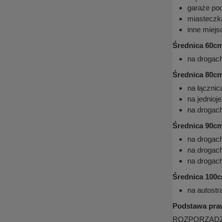
garaże po
miasteczka
inne miejs
Średnica 60c
na drogac
Średnica 80c
na łącznic
na jednioj
na drogac
Średnica 90c
na drogac
na drogac
na drogac
Średnica 100
na autost
Podstawa pra
ROZPORZĄDZENI