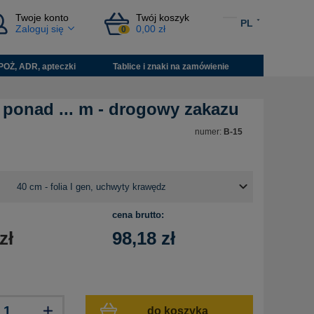
Twoje konto
Twój koszyk
PL
Zaloguj się
0,00 zł
0
POŻ, ADR, apteczki
Tablice i znaki na zamówienie
 ponad ... m - drogowy zakazu
numer:
B-15
cena brutto:
zł
98,18
zł
do koszyka