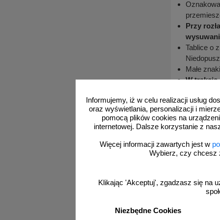
Oznakowani
przemieszc
Przy rozł
wysuwania
Tablice o 
Niedopuszc
Małe znak
W trakcie
by unikną
Informujemy, iż w celu realizacji usług 
Przechowywa
oraz wyświetlania, personalizacji i mie
pomocą plików cookies na urządzeni
Oznakowan
internetowej. Dalsze korzystanie z nas
lub nadmi
Folia, w 
Więcej informacji zawartych jest w
po
Wybierz, czy chcesz 
żadnym wy
stretch n
Uwaga
:
Klikając 'Akceptuj', zgadzasz się na u
W foliach 
społ
opakowanio
Ponadto ko
Niezbędne Cookies
podnoszeni