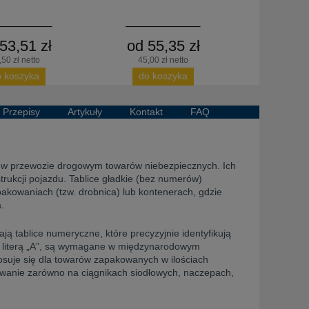
53,51 zł
od 55,35 zł
,50 zł netto
45,00 zł netto
o koszyka
do koszyka
Przepisy
Artykuły
Kontakt
FAQ
 w przewozie drogowym towarów niebezpiecznych. Ich
rukcji pojazdu. Tablice gładkie (bez numerów)
owaniach (tzw. drobnica) lub kontenerach, gdzie
.
ą tablice numeryczne, które precyzyjnie identyfikują
e z literą „A”, są wymagane w międzynarodowym
osuje się dla towarów zapakowanych w ilościach
owanie zarówno na ciągnikach siodłowych, naczepach,