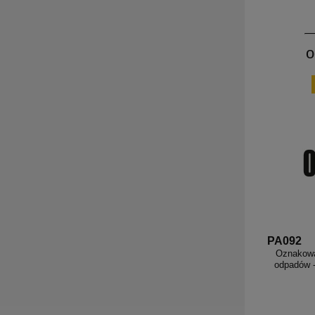
o
PA092
Oznakowa
odpadów -