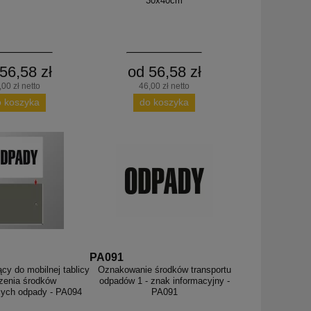
30x40cm
56,58 zł
od 56,58 zł
,00 zł netto
46,00 zł netto
o koszyka
do koszyka
PA091
y do mobilnej tablicy
Oznakowanie środków transportu
zenia środków
odpadów 1 - znak informacyjny -
cych odpady - PA094
PA091