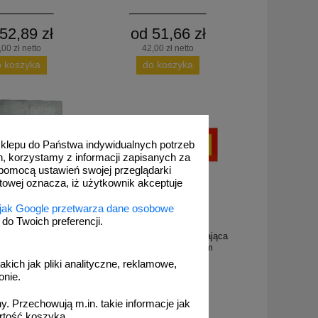
52,89 zł
od 51,66 zł
,00 zł netto
42,00 zł netto
o koszyka
do koszyka
 sklepu do Państwa indywidualnych potrzeb
h, korzystamy z informacji zapisanych za
pomocą ustawień swojej przeglądarki
etowej oznacza, iż użytkownik akceptuje
 jak Google przetwarza dane osobowe
o Twoich preferencji.
KX 0422
klejkę do kieszeni na
Naklejka ADR - wyróżniająca
ę ADR 30x30 cm
naczepy P2 20x56cm
akich jak pliki analityczne, reklamowe,
onie.
. Przechowują m.in. takie informacje jak
rtość koszyka.