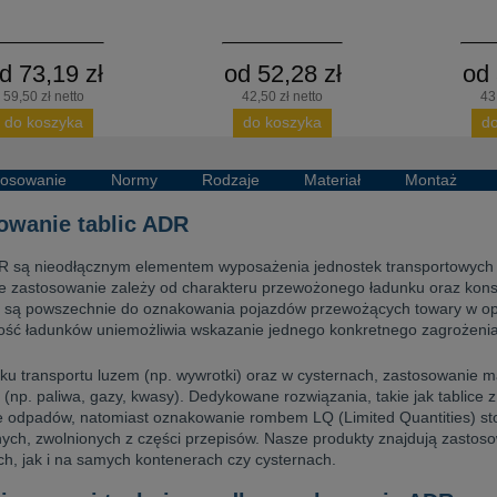
d 73,19 zł
od 52,28 zł
od 
59,50 zł netto
42,50 zł netto
43
do koszyka
do koszyka
d
tosowanie
Normy
Rodzaje
Materiał
Montaż
owanie tablic ADR
DR są nieodłącznym elementem wyposażenia jednostek transportowych
e zastosowanie zależy od charakteru przewożonego ładunku oraz konst
 są powszechnie do oznakowania pojazdów przewożących towary w opak
ość ładunków uniemożliwia wskazanie jednego konkretnego zagrożenia
u transportu luzem (np. wywrotki) oraz w cysternach, zastosowanie maj
 (np. paliwa, gazy, kwasy). Dedykowane rozwiązania, takie jak tablic
e odpadów, natomiast oznakowanie rombem LQ (Limited Quantities) st
ych, zwolnionych z części przepisów. Nasze produkty znajdują zastos
h, jak i na samych kontenerach czy cysternach.