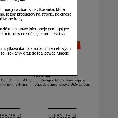
38,62 zł
od 63,35 zł
formacji i wyborów użytkownika, które
,40 zł netto
51,50 zł netto
np. liczba produktów na stronie, kolejność
o koszyka
do koszyka
ukiwane frazy.
adzić anonimowe informacje pomagające
m.in. dowiedzieć się, które treści są
 użytkownika na stronach internetowych,
ci i reklamy oraz do realizować funkcje
KX 0423
 12,5x8cm do tablicy
Naklejka ADR - wyróżniająca
miennymi cyframi
pojazdy samochodowe 56,5x19,6cm
285,36 zł
od 63,35 zł