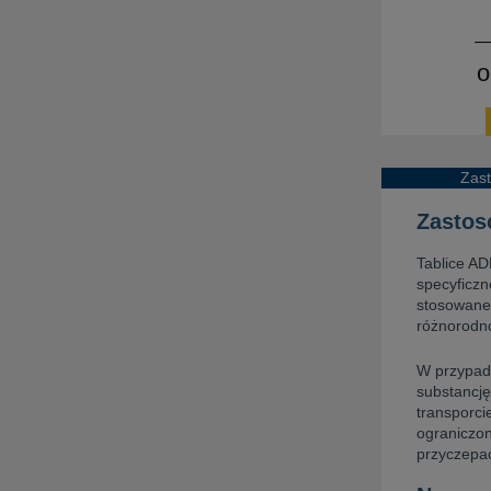
o
Zas
Zastos
Tablice A
specyficzn
stosowane
różnorodn
W przypadk
substancję
transporci
ograniczon
przyczepac