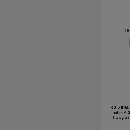
o
KX 2894
Tablica AD
transgran