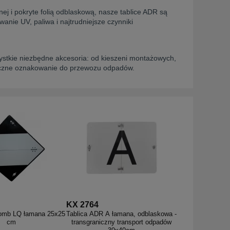
j i pokryte folią odblaskową, nasze tablice ADR są
nie UV, paliwa i najtrudniejsze czynniki
zystkie niezbędne akcesoria: od kieszeni montażowych,
tyczne oznakowanie do przewozu odpadów.
KX 2764
romb LQ łamana 25x25
Tablica ADR A łamana, odblaskowa -
cm
transgraniczny transport odpadów