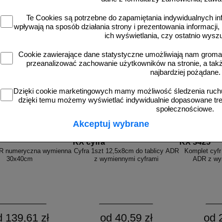
d 52,28 zł
od 53,51 zł
od 
Te Cookies są potrzebne do zapamiętania indywidualnych in
42,50 zł netto
43,50 zł netto
31
wpływają na sposób działania strony i prezentowania informacji, 
do koszyka
do koszyka
d
ich wyświetlania, czy ostatnio wysz
Cookie zawierające dane statystyczne umożliwiają nam grom
przeanalizować zachowanie użytkowników na stronie, a także 
najbardziej pożądane.
Dzięki cookie marketingowych mamy możliwość śledzenia ruchu
dzięki temu możemy wyświetlać indywidualnie dopasowane treś
społecznościowe.
Akceptuj wybrane
KX cyfra
KX 3425
DR numeryczna wymienna
Cyfra 1szt 12,5x8cm do tablicy ADR
Komplet cyfr
30x40cm
z wymiennymi cyframi
ADR z wy
d 139,61 zł
od 40,59 zł
od 