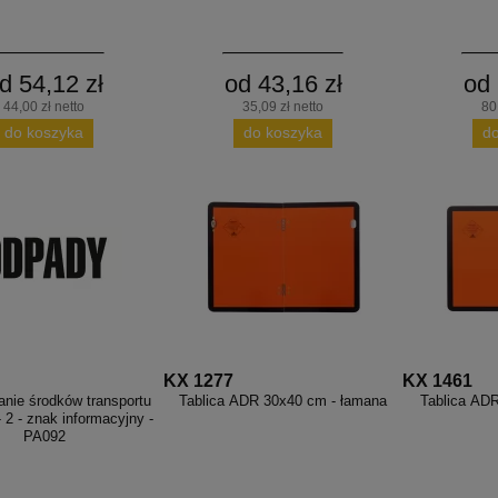
d 54,12 zł
od 43,16 zł
od 
44,00 zł netto
35,09 zł netto
80
do koszyka
do koszyka
d
KX 1277
KX 1461
nie środków transportu
Tablica ADR 30x40 cm - łamana
Tablica ADR
 2 - znak informacyjny -
PA092