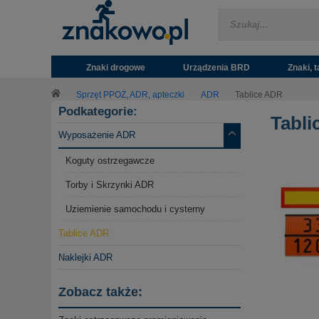
Znaki drogowe
Urządzenia BRD
Znaki, t
Sprzęt PPOŻ, ADR, apteczki
ADR
Tablice ADR
Podkategorie:
Tabli
Wyposażenie ADR
Koguty ostrzegawcze
Torby i Skrzynki ADR
Uziemienie samochodu i cysterny
Tablice ADR
Naklejki ADR
Zobacz także: