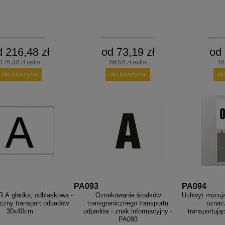
d 216,48 zł
od 73,19 zł
od 
176,00 zł netto
59,50 zł netto
46
do koszyka
do koszyka
d
PA093
PA094
R A gładka, odblaskowa -
Oznakowanie środków
Uchwyt mocując
iczny transport odpadów
transgranicznego transportu
oznac
30x40cm
odpadów - znak informacyjny -
transportują
PA093