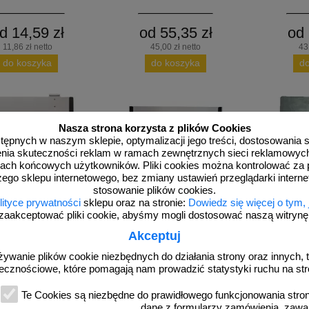
d 14,59 zł
od 55,35 zł
od 
11,86 zł netto
45,00 zł netto
43
do koszyka
do koszyka
d
Nasza strona korzysta z plików Cookies
dostępnych w naszym sklepie, optymalizacji jego treści, dostosowania
rzenia skuteczności reklam w ramach zewnętrznych sieci reklamowyc
ach końcowych użytkowników. Pliki cookies można kontrolować za 
zego sklepu internetowego, bez zmiany ustawień przeglądarki intern
stosowanie plików cookies.
lityce prywatności
sklepu oraz na stronie:
Dowiedz się więcej o tym,
zaakceptować pliki cookie, abyśmy mogli dostosować naszą witrynę d
KX 0807
KX 0305
a tablicę ADR 30x30 cm
Kieszeń na tablicę ADR 30x40 cm
Wkład pod na
Akceptuj
tablic
żywanie plików cookie niezbędnych do działania strony oraz innych, t
ecznościowe, które pomagają nam prowadzić statystyki ruchu na str
Te Cookies są niezbędne do prawidłowego funkcjonowania strony
dane z formularzy zamówienia, zawa