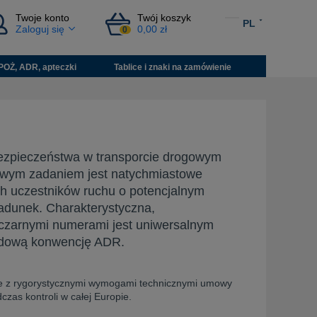
Twoje konto
Twój koszyk
PL
Zaloguj się
0,00 zł
0
POŻ, ADR, apteczki
Tablice i znaki na zamówienie
ezpieczeństwa w transporcie drogowym
zowym zadaniem jest natychmiastowe
ch uczestników ruchu o potencjalnym
ładunek. Charakterystyczna,
czarnymi numerami jest uniwersalnym
dową konwencję ADR.
ie z rygorystycznymi wymogami technicznymi umowy
czas kontroli w całej Europie.