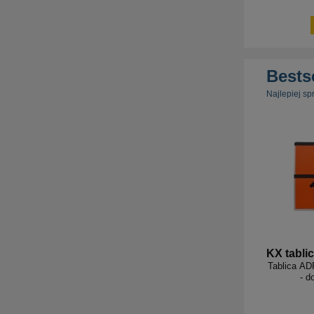
Bests
Najlepiej sp
KX tabli
Tablica AD
- d