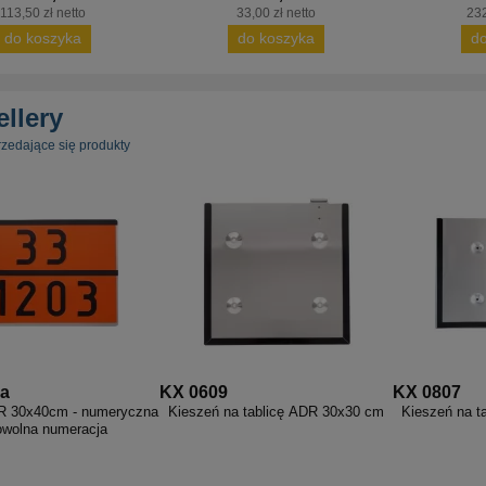
113,50 zł netto
33,00 zł netto
232
do koszyka
do koszyka
d
ellery
rzedające się produkty
ca
KX 0609
KX 0807
R 30x40cm - numeryczna
Kieszeń na tablicę ADR 30x30 cm
Kieszeń na t
owolna numeracja