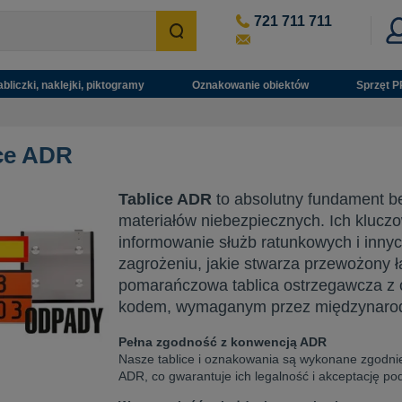
721 711 711
abliczki, naklejki, piktogramy
Oznakowanie obiektów
Sprzęt P
ce ADR
Tablice ADR
to absolutny fundament b
materiałów niebezpiecznych. Ich kluc
informowanie służb ratunkowych i inny
zagrożeniu, jakie stwarza przewożony 
pomarańczowa tablica ostrzegawcza z 
kodem, wymaganym przez międzynaro
Pełna zgodność z konwencją ADR
Nasze tablice i oznakowania są wykonane zgodn
ADR, co gwarantuje ich legalność i akceptację pod