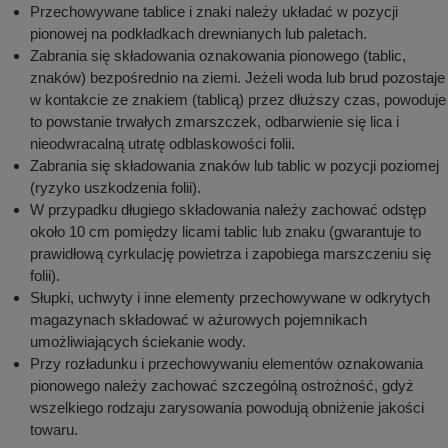
Przechowywane tablice i znaki należy układać w pozycji
pionowej na podkładkach drewnianych lub paletach.
Zabrania się składowania oznakowania pionowego (tablic,
znaków) bezpośrednio na ziemi. Jeżeli woda lub brud pozostaje
w kontakcie ze znakiem (tablicą) przez dłuższy czas, powoduje
to powstanie trwałych zmarszczek, odbarwienie się lica i
nieodwracalną utratę odblaskowości folii.
Zabrania się składowania znaków lub tablic w pozycji poziomej
(ryzyko uszkodzenia folii).
W przypadku długiego składowania należy zachować odstęp
około 10 cm pomiędzy licami tablic lub znaku (gwarantuje to
prawidłową cyrkulację powietrza i zapobiega marszczeniu się
folii).
Słupki, uchwyty i inne elementy przechowywane w odkrytych
magazynach składować w ażurowych pojemnikach
umożliwiających ściekanie wody.
Przy rozładunku i przechowywaniu elementów oznakowania
pionowego należy zachować szczególną ostrożność, gdyż
wszelkiego rodzaju zarysowania powodują obniżenie jakości
towaru.