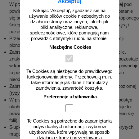
Akceptuj
W przypadku zaobserwowania kondensacji pary wodnej pod
Klikając 'Akceptuj', zgadzasz się na
powierzchnią folii zabezpieczającej lub w przypadku dostanie
używanie plików cookie niezbędnych do
się pod nią wody z opadów atmosferycznych lub z roztopionego
działania strony oraz innych, takich jak
śniegu, należy niezwłocznie usunąć folię zabezpieczającą i
pliki analityczne, reklamowe,
pozostawić element do wyschnięcia.
społecznościowe, które pomagają nam
Przechowywane tablice i znaki należy układać w pozycji
prowadzić statystyki ruchu na stronie.
pionowej na podkładkach drewnianych lub paletach.
Niezbędne Cookies
Zabrania się składowania oznakowania pionowego (tablic,
znaków) bezpośrednio na ziemi. Jeżeli woda lub brud pozostaje
w kontakcie ze znakiem (tablicą) przez dłuższy czas, powoduje
Te Cookies są niezbędne do prawidłowego
to powstanie trwałych zmarszczek, odbarwienie się lica i
funkcjonowania strony. Przechowują m.in.
nieodwracalną utratę odblaskowości folii.
takie informacje jak dane z formularzy
Zabrania się składowania znaków lub tablic w pozycji poziomej
zamówienia, zawartość koszyka.
(ryzyko uszkodzenia folii).
Preferencje użytkownika
W przypadku długiego składowania należy zachować odstęp
około 10 cm pomiędzy licami tablic lub znaku (gwarantuje to
prawidłową cyrkulację powietrza i zapobiega marszczeniu się
folii).
Te Cookies są potrzebne do zapamiętania
indywidualnych informacji i wyborów
Słupki, uchwyty i inne elementy przechowywane w odkrytych
użytkownika, które wpływają na sposób
magazynach składować w ażurowych pojemnikach
działania strony i prezentowania