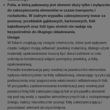
Folia, w którą pakowany jest element służy tylko i wyłącznie
do zabezpieczenia elementów w czasie transportu i
rozładunku. W żadnym wypadku zabezpieczony towar za
pomocą: przekładek gąbkowych, kartonowych, folii
bąbelkowych oraz folii typu stretch nie nadaje się
bezpośrednio do długiego składowania
.
Uwaga
:
W foliach znajdują się związki chemiczne, które pod wpływem
ciepła i wilgoci mogą odbarwić powłokę malarską, dlatego użyte
materiały opakowaniowe muszą być doszczelnione w celu
uniknięcia kondensacji wilgoci pomiędzy powłoką, a folią
opakowaniową.
Ponadto kondensacja pary wodnej na powierzchni elementów
wpływa niekorzystnie na folię odblaskową, stwarzając ryzyko jej
podnoszenia oraz pogorszenia właściwości odblaskowych folii.
W przypadku zaobserwowania kondensacji pary wodnej pod
powierzchnią folii zabezpieczającej lub w przypadku dostanie
się pod nią wody z opadów atmosferycznych lub z roztopionego
śniegu, należy niezwłocznie usunąć folię zabezpieczającą i
pozostawić element do wyschnięcia.