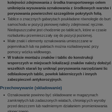
kolejności zdejmowania z środka transportowego celem
uniknięcia wysuwania oznakowania z środkowych warstw i
porysowania powierzchni szczególnie pokrytych folią
.
Tablice o znacznych gabarytach poukładane równolegle do burt
samochodu w pozycji pionowej należy zdejmować ręcznie.
Niedopuszczalne jest chodzenie po tablicach, które w czasie
rozładunku przemieszczały się do pozycji poziomej.
Małe znaki i elementy oznakowania umieszczane w
pojemnikach lub na paletach można rozładowywać przy
pomocy wózka widłowego.
W trakcie montażu znaków i tablic do konstrukcji
wsporczych w miejscach lokalizacji znaków należy dołożyć
wszelkich starań by uniknąć porysowania narzędziami lic
odblaskowych tablic, powłok lakierniczych i innych
zabezpieczeń antykorozyjnych
.
Przechowywanie (składowanie)
Oznakowanie powinno być składowane w magazynach
zamkniętych lub zadaszonych wiatach, chroniących wyroby
przed deszczem lub nadmiernym działaniem promieniowania
słonecznego.