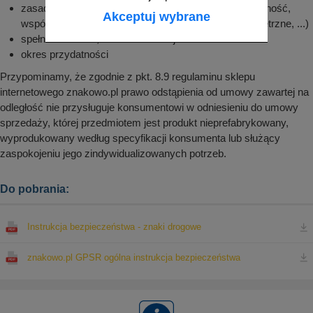
zasadnicze charakterystyki (mocowanie, chromatyczność,
Akceptuj wybrane
współczynnik odblasku, odporność na czynniki zewnętrzne, ...)
spełniana norma, numer deklaracji
okres przydatności
Przypominamy, że zgodnie z pkt. 8.9 regulaminu sklepu
internetowego znakowo.pl prawo odstąpienia od umowy zawartej na
odległość nie przysługuje konsumentowi w odniesieniu do umowy
sprzedaży, której przedmiotem jest produkt nieprefabrykowany,
wyprodukowany według specyfikacji konsumenta lub służący
zaspokojeniu jego zindywidualizowanych potrzeb.
Do pobrania:
Instrukcja bezpieczeństwa - znaki drogowe
znakowo.pl GPSR ogólna instrukcja bezpieczeństwa