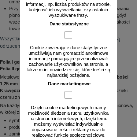
umożliwiających ściekanie wody.
informacji, np. liczba produktów na stronie,
Przy rozładunku i przechowywaniu elementów oznakowania
kolejność ich wyświetlania, czy ostatnio
pionowego należy zachować szczególną ostrożność, gdyż
wyszukiwane frazy.
wszelkiego rodzaju zarysowania powodują obniżenie jakości
Dane statystyczne
towaru.
Wszystkie odstępstwa od niniejszej instrukcji powodują
odrzucenie reklamacji.
Cookie zawierające dane statystyczne
umożliwiają nam gromadzić anonimowe
informacje pomagające przeanalizować
Folia I generacji (typ I) - 7 lat gwarancji!
zachowanie użytkowników na stronie, a
Folia II generacji (typ II) - 10 lat gwarancji!
także m.in. dowiedzieć się, które treści są
najbardziej pożądane.
Metalowe znaki drogowe są wykonywane na
blasze o grubości
1,25 mm
Dane marketingowe
Krawędzie
są odpowiednio
zagięte
, a
rogi zaokrąglone
, dzięki
czemu znak jest
bezpieczny w montażu i użytkowaniu
Na każdym znaku znajduje się odpowiednia naklejka znamionowa,
Dzięki cookie marketingowych mamy
w której zawarte są m. in. takie informacje jak:
możliwość śledzenia ruchu użytkownika
na stronach internetowych, dzięki temu
symbol znaku, grubość blachy, wymiary
możemy wyświetlać indywidualnie
producent, data produkcji
dopasowane treści i reklamy oraz do
zamierzone zastosowanie
realizować funkcje społecznościowe.