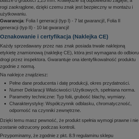
blasze o grubości 1,25 mm. Krawędzie są odpowiednio zagięte, a
rogi zaokrąglone, dzięki czemu znak jest bezpieczny w montażu i
użytkowaniu.
Gwarancja
: Folia I generacji (typ I) - 7 lat gwarancji!, Folia II
generacji (typ II) - 10 lat gwarancji!
Oznakowanie i certyfikacja (Naklejka CE)
Każdy sprzedawany przez nas znak posiada trwale naklejoną
etykietę znamionową (naklejkę CE), która jest wymagana do odbioru
drogi przez inspektora. Gwarantuje ona identyfikowalność produktu
zgodnie z normą.
Na naklejce znajdziesz:
Pełne dane producenta i datę produkcji, okres przydatności.
Numer Deklaracji Właściwości Użytkowych, spełniana norma.
Parametry techniczne: Typ folii, grubość blachy, wymiary.
Charakterystykę: Współczynnik odblasku, chromatyczność,
odporność na czynniki zewnętrzne.
Dzięki temu masz pewność, że produkt spełnia wymogi prawne i nie
zostanie odrzucony podczas kontroli.
Przypominamy, że zgodnie z pkt. 8.9 regulaminu sklepu