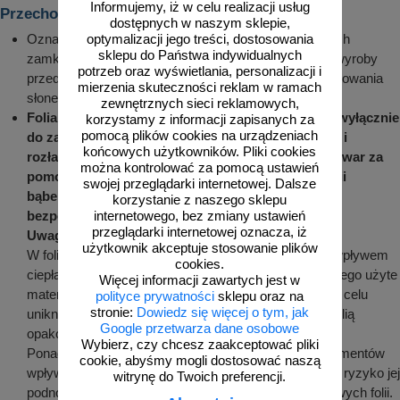
Informujemy, iż w celu realizacji usług
Przechowywanie (składowanie)
dostępnych w naszym sklepie,
Oznakowanie powinno być składowane w magazynach
optymalizacji jego treści, dostosowania
sklepu do Państwa indywidualnych
zamkniętych lub zadaszonych wiatach, chroniących wyroby
potrzeb oraz wyświetlania, personalizacji i
przed deszczem lub nadmiernym działaniem promieniowania
mierzenia skuteczności reklam w ramach
słonecznego.
zewnętrznych sieci reklamowych,
Folia, w którą pakowany jest element służy tylko i wyłącznie
korzystamy z informacji zapisanych za
pomocą plików cookies na urządzeniach
do zabezpieczenia elementów w czasie transportu i
końcowych użytkowników. Pliki cookies
rozładunku. W żadnym wypadku zabezpieczony towar za
można kontrolować za pomocą ustawień
pomocą: przekładek gąbkowych, kartonowych, folii
swojej przeglądarki internetowej. Dalsze
bąbelkowych oraz folii typu stretch nie nadaje się
korzystanie z naszego sklepu
bezpośrednio do długiego składowania
.
internetowego, bez zmiany ustawień
przeglądarki internetowej oznacza, iż
Uwaga
:
użytkownik akceptuje stosowanie plików
W foliach znajdują się związki chemiczne, które pod wpływem
cookies.
ciepła i wilgoci mogą odbarwić powłokę malarską, dlatego użyte
Więcej informacji zawartych jest w
materiały opakowaniowe muszą być doszczelnione w celu
polityce prywatności
sklepu oraz na
stronie:
Dowiedz się więcej o tym, jak
uniknięcia kondensacji wilgoci pomiędzy powłoką, a folią
Google przetwarza dane osobowe
opakowaniową.
Wybierz, czy chcesz zaakceptować pliki
Ponadto kondensacja pary wodnej na powierzchni elementów
cookie, abyśmy mogli dostosować naszą
wpływa niekorzystnie na folię odblaskową, stwarzając ryzyko jej
witrynę do Twoich preferencji.
podnoszenia oraz pogorszenia właściwości odblaskowych folii.