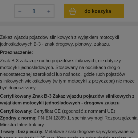
aków drogowych
trowe i hektometrowe
olejowe
wa na zimno
bramowe
do koszyka
e i piktogramy IMO
tura miejska
ci parkowe i miejskie - uliczne
infrastruktury biurowo-magazynowej
e miejskie
Zakaz wjazdu pojazdów silnikowych z wyjątkiem motocykli
owery zewnętrzne
 biura
jednośladowych B-3 - znak drogowy, pionowy, zakazu.
gazynowe i oznakowanie regałów
Przeznaczenie:
hali produkcyjnej
rzwi
Znak B-3 zakazuje ruchu pojazdów silnikowych, nie dotyczy
rzylepne
motocykli jednośladowych. Stosowany na odcinkach dróg o
 drzwi
niedostatecznej szerokości lub nośności, gdzie ruch pojazdów
silnikowych wielośladowy (w tym motocykli z przyczepą) nie może
być dopuszczony.
Certyfikowany Znak B-3 Zakaz wjazdu pojazdów silnikowych z
wyjątkiem motocykli jednośladowych - drogowy zakazu
Certyfikowany
: Certyfikat CE (zgodność z normami UE)
Zgodny z normą
: PN-EN 12899-1, spełnia wymogi Rozporządzenia
Ministra Infrastruktury
Trwały i bezpieczny
: Metalowe znaki drogowe są wykonywane na