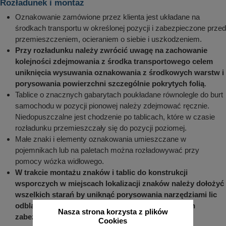
Rozładunek i montaż
Oznakowanie zamówione przez klienta jest układane na
środkach transportu w określonej pozycji i zabezpieczone przed
przemieszczeniem, ocieraniem o siebie i uszkodzeniem.
Przy rozładunku należy zwrócić uwagę na zachowanie
kolejności zdejmowania z środka transportowego celem
uniknięcia wysuwania oznakowania z środkowych warstw i
porysowania powierzchni szczególnie pokrytych folią
.
Tablice o znacznych gabarytach poukładane równolegle do burt
samochodu w pozycji pionowej należy zdejmować ręcznie.
Niedopuszczalne jest chodzenie po tablicach, które w czasie
rozładunku przemieszczały się do pozycji poziomej.
Małe znaki i elementy oznakowania umieszczane w
pojemnikach lub na paletach można rozładowywać przy
pomocy wózka widłowego.
W trakcie montażu znaków i tablic do konstrukcji
wsporczych w miejscach lokalizacji znaków należy dołożyć
wszelkich starań by uniknąć porysowania narzędziami lic
odblaskowych tablic, powłok lakierniczych i innych
Nasza strona korzysta z plików
zabezpieczeń antykorozyjnych
.
Cookies