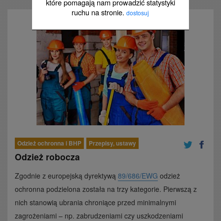
które pomagają nam prowadzić statystyki
ruchu na stronie.
dostosuj
Odzież ochronna i BHP
Przepisy, ustawy
Odzież robocza
Zgodnie z europejską dyrektywą
89/686/EWG
odzież
ochronna podzielona została na trzy kategorie. Pierwszą z
nich stanowią ubrania chroniące przed minimalnymi
zagrożeniami – np. zabrudzeniami czy uszkodzeniami