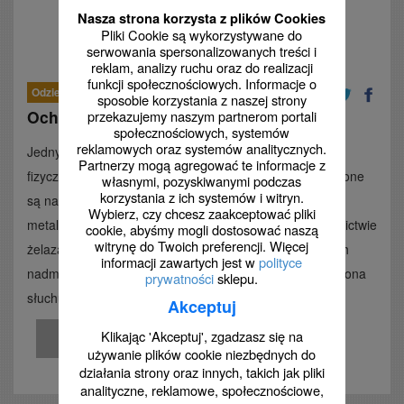
Nasza strona korzysta z plików Cookies
Pliki Cookie są wykorzystywane do
serwowania spersonalizowanych treści i
reklam, analizy ruchu oraz do realizacji
funkcji społecznościowych. Informacje o
Odzież ochronna i BHP
Przepisy, ustawy
sposobie korzystania z naszej strony
Ochrona słuchu
przekazujemy naszym partnerom portali
społecznościowych, systemów
reklamowych oraz systemów analitycznych.
Jednym ze szkodliwych i niebezpiecznych dla zdrowia
Partnerzy mogą agregować te informacje z
fizycznych czynników w miejscu pracy jest hałas. Narażone
własnymi, pozyskiwanymi podczas
korzystania z ich systemów i witryn.
są na niego zwłaszcza osoby zatrudnione w przemyśle
Wybierz, czy chcesz zaakceptować pliki
metalowym, drzewnym i maszynowym, górnictwie i hutnictwie
cookie, abyśmy mogli dostosować naszą
witrynę do Twoich preferencji. Więcej
żelaza. Aby uniknąć uszkodzeń słuchu, spowodowanych
informacji zawartych jest w
polityce
nadmiernym hałasem, konieczna jest odpowiednia ochrona
prywatności
sklepu.
słuchu.
Akceptuj
Klikając 'Akceptuj', zgadzasz się na
Zobacz
używanie plików cookie niezbędnych do
działania strony oraz innych, takich jak pliki
analityczne, reklamowe, społecznościowe,