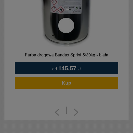
Tablica tabliczka szyld - Sołtys, z orzełkiem - blacha
emaliowana
239,85
od
zł
Kup
<
>