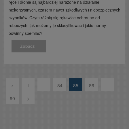
ręce i dłonie są najbardziej narażone na działanie
niekorzystnych, czasem nawet szkodliwych i niebezpiecznych
czynników. Czym różnią się rękawice ochronne od
roboczych, jak możemy je sklasyfikować i jakie normy
powinny spełniać?
Zobacz
<
1
…
84
85
86
…
90
>