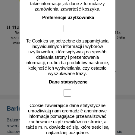
takie informacje jak dane z formularzy
zamówienia, zawartość koszyka.
Preferencje użytkownika
U-11a w,zol-cz
U-11a s,zol-cz
Bariera chodnikowa U-11a
Bariera chodnikowa U-11a
szczeblinkowa | do wkopania,
szczeblinkowa | na stopie, żółto-
Te Cookies są potrzebne do zapamiętania
wbetonowania, żółto-czarna
czarna
indywidualnych informacji i wyborów
użytkownika, które wpływają na sposób
działania strony i prezentowania
informacji, np. liczba produktów na stronie,
kolejność ich wyświetlania, czy ostatnio
od 450,92 zł
od 555,71 zł
wyszukiwane frazy.
366,60 zł netto
451,80 zł netto
Dane statystyczne
do koszyka
do koszyka
Cookie zawierające dane statystyczne
Bariery U11a szczeblinkowe
umożliwiają nam gromadzić anonimowe
informacje pomagające przeanalizować
Balustrady szczeblinkowe zabezpieczają ruch pieszych i
zachowanie użytkowników na stronie, a
rowerzystów. Chociaż przepisy dopuszczają również
także m.in. dowiedzieć się, które treści są
stosowanie balustrad pełnościennych, najczęściej stosuje się
najbardziej pożądane.