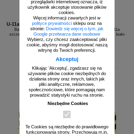
przeglądarki internetowej oznacza, iż
użytkownik akceptuje stosowanie plików
cookies.
Więcej informacji zawartych jest w
polityce prywatności
sklepu oraz na
U-11a s,zol
U-11a s,b-cz
stronie:
Dowiedz się więcej o tym, jak
Bariera chodnikowa U-11a
Bariera chodnikowa U-11a
Google przetwarza dane osobowe
szczeblinkowa | na stopie, żółta
szczeblinkowa | na stopie, biało-
czerwona
Wybierz, czy chcesz zaakceptować pliki
cookie, abyśmy mogli dostosować naszą
witrynę do Twoich preferencji.
Akceptuj
od 542,68 zł
od 555,71 zł
Klikając 'Akceptuj', zgadzasz się na
używanie plików cookie niezbędnych do
441,20 zł netto
451,80 zł netto
działania strony oraz innych, takich jak
do koszyka
do koszyka
pliki analityczne, reklamowe,
społecznościowe, które pomagają nam
prowadzić statystyki ruchu na stronie.
Niezbędne Cookies
Te Cookies są niezbędne do prawidłowego
funkcjonowania strony. Przechowują m.in.