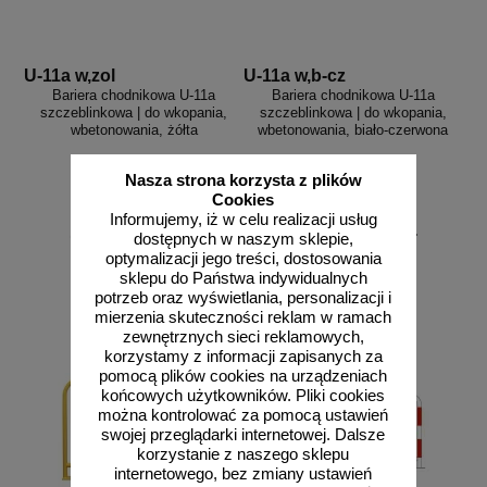
aków drogowych
trowe i hektometrowe
olejowe
wa na zimno
bramowe
e i piktogramy IMO
U-11a w,zol
U-11a w,b-cz
tura miejska
Bariera chodnikowa U-11a
Bariera chodnikowa U-11a
ci parkowe i miejskie - uliczne
szczeblinkowa | do wkopania,
szczeblinkowa | do wkopania,
infrastruktury biurowo-magazynowej
e miejskie
wbetonowania, żółta
wbetonowania, biało-czerwona
owery zewnętrzne
 biura
gazynowe i oznakowanie regałów
Nasza strona korzysta z plików
hali produkcyjnej
Cookies
rzwi
Informujemy, iż w celu realizacji usług
rzylepne
od 438,62 zł
od 450,92 zł
dostępnych w naszym sklepie,
 drzwi
356,60 zł netto
366,60 zł netto
optymalizacji jego treści, dostosowania
sklepu do Państwa indywidualnych
do koszyka
do koszyka
potrzeb oraz wyświetlania, personalizacji i
mierzenia skuteczności reklam w ramach
zewnętrznych sieci reklamowych,
korzystamy z informacji zapisanych za
pomocą plików cookies na urządzeniach
końcowych użytkowników. Pliki cookies
można kontrolować za pomocą ustawień
swojej przeglądarki internetowej. Dalsze
korzystanie z naszego sklepu
internetowego, bez zmiany ustawień