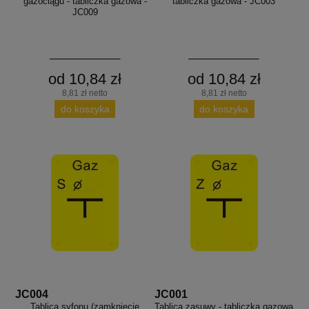
gazociągu - tabliczka gazowa -
tabliczka gazowa - JC003
JC009
od 10,84 zł
od 10,84 zł
8,81 zł netto
8,81 zł netto
do koszyka
do koszyka
JC004
JC001
Tablica syfonu (zamknięcie
Tablica zasuwy - tabliczka gazowa