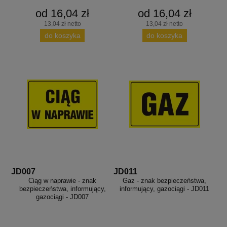
aków drogowych
trowe i hektometrowe
olejowe
od 16,04 zł
od 16,04 zł
wa na zimno
bramowe
13,04 zł netto
13,04 zł netto
e i piktogramy IMO
do koszyka
do koszyka
tura miejska
ci parkowe i miejskie - uliczne
infrastruktury biurowo-magazynowej
e miejskie
owery zewnętrzne
 biura
gazynowe i oznakowanie regałów
hali produkcyjnej
rzwi
rzylepne
 drzwi
JD007
JD011
Ciąg w naprawie - znak
Gaz - znak bezpieczeństwa,
bezpieczeństwa, informujący,
informujący, gazociągi - JD011
gazociągi - JD007