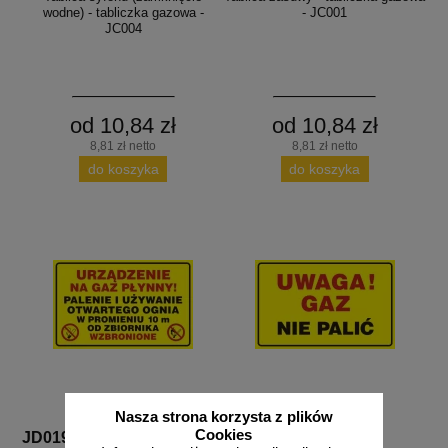
wodne) - tabliczka gazowa -
- JC001
JC004
od 10,84 zł
od 10,84 zł
8,81 zł netto
8,81 zł netto
do koszyka
do koszyka
Nasza strona korzysta z plików
Cookies
JD019
JD014