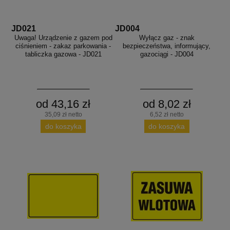
JD021
JD004
Uwaga! Urządzenie z gazem pod
Wyłącz gaz - znak
ciśnieniem - zakaz parkowania -
bezpieczeństwa, informujący,
tabliczka gazowa - JD021
gazociągi - JD004
od 43,16 zł
od 8,02 zł
35,09 zł netto
6,52 zł netto
do koszyka
do koszyka