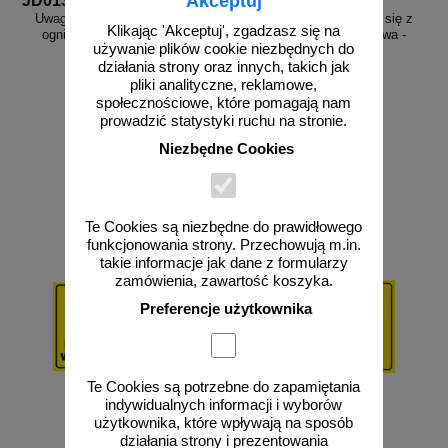
Akceptuj
JD013
JD016
Uwaga! Gaz - nie zbliżać się z
Uwaga! Gaz - nie zbliżać się z
Klikając 'Akceptuj', zgadzasz się na
ogniem - tabliczka gazowa -
ogniem - tabliczka gazowa -
używanie plików cookie niezbędnych do
JD013
JD016
działania strony oraz innych, takich jak
pliki analityczne, reklamowe,
społecznościowe, które pomagają nam
prowadzić statystyki ruchu na stronie.
od 43,16 zł
od 43,16 zł
Niezbędne Cookies
35,09 zł netto
35,09 zł netto
do koszyka
do koszyka
Te Cookies są niezbędne do prawidłowego
funkcjonowania strony. Przechowują m.in.
takie informacje jak dane z formularzy
zamówienia, zawartość koszyka.
Preferencje użytkownika
Te Cookies są potrzebne do zapamiętania
indywidualnych informacji i wyborów
użytkownika, które wpływają na sposób
działania strony i prezentowania