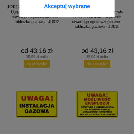
Akceptuj wybrane
JD012
JD018
Uwaga! Gaz palny - używanie
Uwaga! Gaz płynny. 5m strefy
otwartego ognia wzbronione -
bezpieczeństwa - używanie
tabliczka gazowa - JD012
otwartego ognia wzbronione -
tabliczka gazowa - JD018
od 43,16 zł
od 43,16 zł
35,09 zł netto
35,09 zł netto
do koszyka
do koszyka