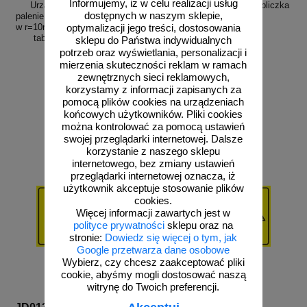
Informujemy, iż w celu realizacji usług
Urządzenie na gaz płynny -
Uwaga! Gaz - nie palić - tabliczka
dostępnych w naszym sklepie,
palenie i używanie otwartego ognia
gazowa - JD014
w r=10m od zbiornika wzbronione -
optymalizacji jego treści, dostosowania
tabliczka gazowa - JD019
sklepu do Państwa indywidualnych
potrzeb oraz wyświetlania, personalizacji i
mierzenia skuteczności reklam w ramach
zewnętrznych sieci reklamowych,
korzystamy z informacji zapisanych za
od 43,16 zł
od 43,16 zł
pomocą plików cookies na urządzeniach
35,09 zł netto
35,09 zł netto
końcowych użytkowników. Pliki cookies
do koszyka
do koszyka
można kontrolować za pomocą ustawień
swojej przeglądarki internetowej. Dalsze
korzystanie z naszego sklepu
internetowego, bez zmiany ustawień
przeglądarki internetowej oznacza, iż
użytkownik akceptuje stosowanie plików
cookies.
Więcej informacji zawartych jest w
polityce prywatności
sklepu oraz na
stronie:
Dowiedz się więcej o tym, jak
Google przetwarza dane osobowe
Wybierz, czy chcesz zaakceptować pliki
cookie, abyśmy mogli dostosować naszą
witrynę do Twoich preferencji.