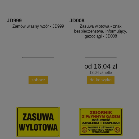
JD999
JD008
Zamów własny wzór - JD999
Zasuwa wlotowa - znak
bezpieczeństwa, informujący,
gazociągi - JD008
od 16,04 zł
13,04 zł netto
zobacz
do koszyka