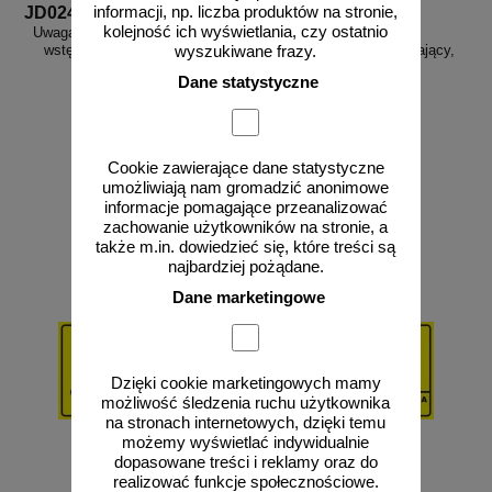
informacji, np. liczba produktów na stronie,
JD024
JD026
kolejność ich wyświetlania, czy ostatnio
Uwaga! Gaz - nieupoważnionym
Uwaga! Gaz - znak
wstęp wzbroniony - tabliczka
bezpieczeństwa, ostrzegający,
wyszukiwane frazy.
gazowa - JD024
gazociągi - JD026
Dane statystyczne
Cookie zawierające dane statystyczne
od 43,16 zł
od 4,28 zł
umożliwiają nam gromadzić anonimowe
35,09 zł netto
3,48 zł netto
informacje pomagające przeanalizować
do koszyka
do koszyka
zachowanie użytkowników na stronie, a
także m.in. dowiedzieć się, które treści są
najbardziej pożądane.
Dane marketingowe
Dzięki cookie marketingowych mamy
możliwość śledzenia ruchu użytkownika
na stronach internetowych, dzięki temu
możemy wyświetlać indywidualnie
dopasowane treści i reklamy oraz do
realizować funkcje społecznościowe.