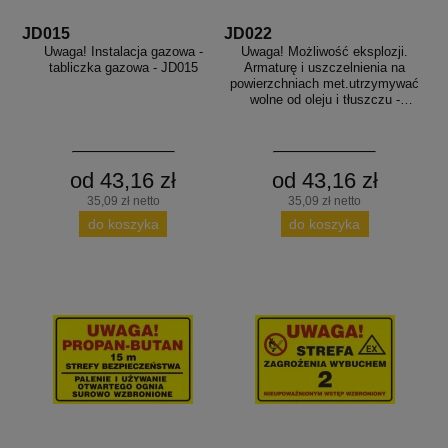
JD015
JD022
Uwaga! Instalacja gazowa -
Uwaga! Możliwość eksplozji.
tabliczka gazowa - JD015
Armaturę i uszczelnienia na
powierzchniach met.utrzymywać
wolne od oleju i tłuszczu -
tabliczka gazowa - JD022
od 43,16 zł
od 43,16 zł
35,09 zł netto
35,09 zł netto
do koszyka
do koszyka