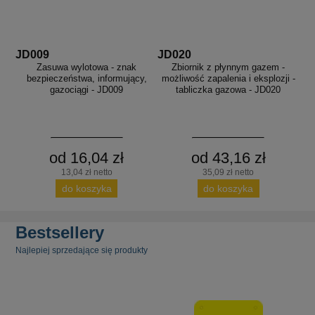
JD009
JD020
Zasuwa wylotowa - znak
Zbiornik z płynnym gazem -
bezpieczeństwa, informujący,
możliwość zapalenia i eksplozji -
gazociągi - JD009
tabliczka gazowa - JD020
od 16,04 zł
od 43,16 zł
13,04 zł netto
35,09 zł netto
do koszyka
do koszyka
Bestsellery
Najlepiej sprzedające się produkty