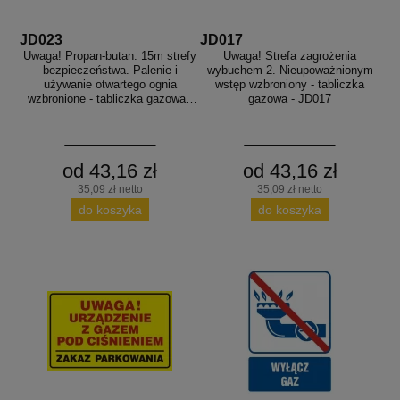
JD023
JD017
Uwaga! Propan-butan. 15m strefy
Uwaga! Strefa zagrożenia
bezpieczeństwa. Palenie i
wybuchem 2. Nieupoważnionym
używanie otwartego ognia
wstęp wzbroniony - tabliczka
wzbronione - tabliczka gazowa -
gazowa - JD017
JD023
od 43,16 zł
od 43,16 zł
35,09 zł netto
35,09 zł netto
do koszyka
do koszyka