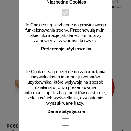
Niezbędne Cookies
drzwi - TC015
chroń siebie i innych przed
wirusem, zakażeniem, chorobami
- PA102
Te Cookies są niezbędne do prawidłowego
funkcjonowania strony. Przechowują m.in.
od 22,62 zł
od 6,48 zł
takie informacje jak dane z formularzy
zamówienia, zawartość koszyka.
18,39 zł netto
5,27 zł netto
do koszyka
do koszyka
Preferencje użytkownika
Te Cookies są potrzebne do zapamiętania
indywidualnych informacji i wyborów
użytkownika, które wpływają na sposób
działania strony i prezentowania
informacji, np. liczba produktów na stronie,
kolejność ich wyświetlania, czy ostatnio
wyszukiwane frazy.
Dane statystyczne
PC608
GB043