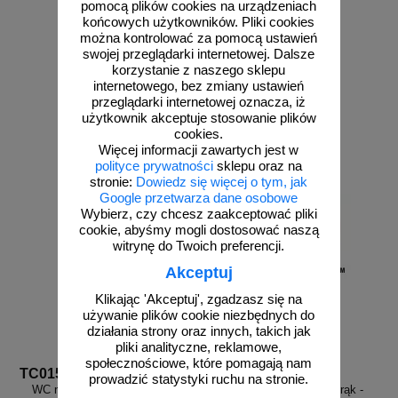
pomocą plików cookies na urządzeniach
końcowych użytkowników. Pliki cookies
można kontrolować za pomocą ustawień
swojej przeglądarki internetowej. Dalsze
korzystanie z naszego sklepu
internetowego, bez zmiany ustawień
od 2,58 zł
od 2,96 zł
przeglądarki internetowej oznacza, iż
2,10 zł netto
2,41 zł netto
użytkownik akceptuje stosowanie plików
cookies.
do koszyka
do koszyka
Więcej informacji zawartych jest w
polityce prywatności
sklepu oraz na
stronie:
Dowiedz się więcej o tym, jak
Google przetwarza dane osobowe
Wybierz, czy chcesz zaakceptować pliki
cookie, abyśmy mogli dostosować naszą
witrynę do Twoich preferencji.
Akceptuj
Klikając 'Akceptuj', zgadzasz się na
używanie plików cookie niezbędnych do
działania strony oraz innych, takich jak
pliki analityczne, reklamowe,
społecznościowe, które pomagają nam
TC015
PA102
prowadzić statystyki ruchu na stronie.
WC nieczynne - zawieszka na
Myj ręce, dbaj o higienę rąk -