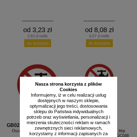
od 3,23 zł
od 8,08 zł
2,63 zł netto
6,57 zł netto
do koszyka
do koszyka
Nasza strona korzysta z plików
Cookies
Informujemy, iż w celu realizacji usług
dostępnych w naszym sklepie,
optymalizacji jego treści, dostosowania
sklepu do Państwa indywidualnych
potrzeb oraz wyświetlania, personalizacji i
mierzenia skuteczności reklam w ramach
GB023
GC048
zewnętrznych sieci reklamowych,
Oszczędzaj wodę - znak bhp
Oszczędzaj wodę - znak bhp
korzystamy z informacji zapisanych za
nakazujący - GB023
nakazujący, informujący - GC048