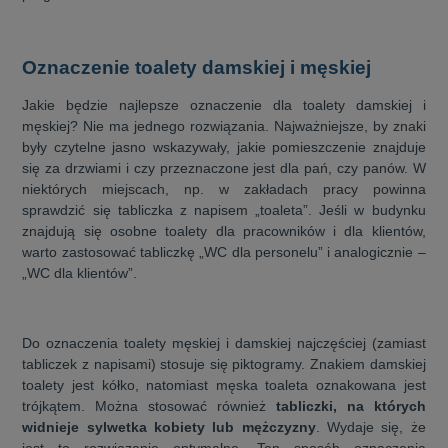
Oznaczenie toalety damskiej i męskiej
Jakie będzie najlepsze oznaczenie dla toalety damskiej i
męskiej? Nie ma jednego rozwiązania. Najważniejsze, by znaki
były czytelne jasno wskazywały, jakie pomieszczenie znajduje
się za drzwiami i czy przeznaczone jest dla pań, czy panów. W
niektórych miejscach, np. w zakładach pracy powinna
sprawdzić się tabliczka z napisem „toaleta”. Jeśli w budynku
znajdują się osobne toalety dla pracowników i dla klientów,
warto zastosować tabliczkę „WC dla personelu” i analogicznie –
„WC dla klientów”.
Do oznaczenia toalety męskiej i damskiej najczęściej (zamiast
tabliczek z napisami) stosuje się piktogramy. Znakiem damskiej
toalety jest kółko, natomiast męska toaleta oznakowana jest
trójkątem. Można stosować również
tabliczki, na których
widnieje sylwetka kobiety lub mężczyzny
. Wydaje się, że
jest to rozwiązanie optymalne. Ten sposób oznaczenia