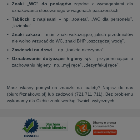
Znaki „WC” do pociągów
zgodne z wymaganiami dla
oznakowania stosowanego w wagonach pasażerskich.
Tabliczki z napisami
– np. „toaleta”, „WC dla personelu”,
„łazienka”.
Znaki zakazu
– m.in. znaki wskazujące, jakich przedmiotów
nie wolno wrzucać do WC, znaki BHP „oszczędzaj wodę”.
Zawieszki na drzwi
–
np. „toaleta nieczynna”.
Oznakowanie dotyczące higieny rąk
– przypominające o
zachowaniu higieny,
np. „myj ręce”, „dezynfekuj ręce”.
Masz własny pomysł na znaczki na toaletę? Napisz do nas
(biuro@znakowo.pl) lub zadzwoń (721 711 711). Bez problemu
wykonamy dla Ciebie znaki według Twoich wytycznych.