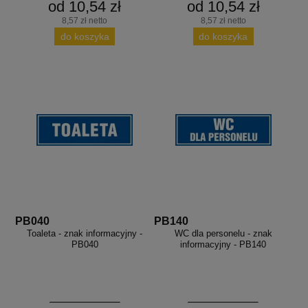
od 10,54 zł
od 10,54 zł
aków drogowych
trowe i hektometrowe
olejowe
wa na zimno
bramowe
8,57 zł netto
8,57 zł netto
do koszyka
do koszyka
e i piktogramy IMO
tura miejska
ci parkowe i miejskie - uliczne
infrastruktury biurowo-magazynowej
e miejskie
owery zewnętrzne
 biura
gazynowe i oznakowanie regałów
hali produkcyjnej
rzwi
rzylepne
 drzwi
PB040
PB140
Toaleta - znak informacyjny -
WC dla personelu - znak
PB040
informacyjny - PB140