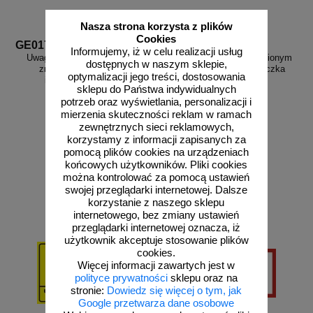
Nasza strona korzysta z plików
Cookies
GE017
JD024
Informujemy, iż w celu realizacji usług
Uwaga ! Ruchome elementy -
Uwaga! Gaz - nieupoważnionym
dostępnych w naszym sklepie,
znak bhp ostrzegający,
wstęp wzbroniony - tabliczka
optymalizacji jego treści, dostosowania
informujący - GE017
gazowa - JD024
sklepu do Państwa indywidualnych
potrzeb oraz wyświetlania, personalizacji i
mierzenia skuteczności reklam w ramach
zewnętrznych sieci reklamowych,
korzystamy z informacji zapisanych za
od 2,58 zł
od 43,16 zł
pomocą plików cookies na urządzeniach
2,10 zł netto
35,09 zł netto
końcowych użytkowników. Pliki cookies
można kontrolować za pomocą ustawień
do koszyka
do koszyka
swojej przeglądarki internetowej. Dalsze
korzystanie z naszego sklepu
internetowego, bez zmiany ustawień
przeglądarki internetowej oznacza, iż
użytkownik akceptuje stosowanie plików
cookies.
Więcej informacji zawartych jest w
polityce prywatności
sklepu oraz na
stronie:
Dowiedz się więcej o tym, jak
Google przetwarza dane osobowe