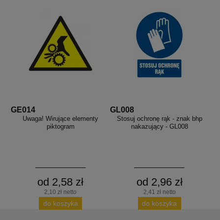
GE014
GL008
Uwaga! Wirujące elementy
Stosuj ochronę rąk - znak bhp
piktogram
nakazujący - GL008
od 2,58 zł
od 2,96 zł
2,10 zł netto
2,41 zł netto
do koszyka
do koszyka