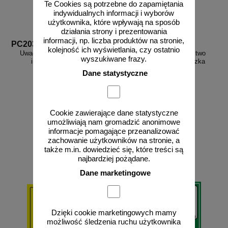
Te Cookies są potrzebne do zapamiętania
indywidualnych informacji i wyborów
użytkownika, które wpływają na sposób
działania strony i prezentowania
informacji, np. liczba produktów na stronie,
PC203
GF041
kolejność ich wyświetlania, czy ostatnio
Uwaga! Groźny pies 2 - znak
Uwaga! Niebezpieczeństwo
wyszukiwane frazy.
informacyjny - PC203
zgniecenia dłoni - tabliczka
naklejka
Dane statystyczne
Cookie zawierające dane statystyczne
od 20,04 zł
od 2,96 zł
umożliwiają nam gromadzić anonimowe
16,29 zł netto
2,41 zł netto
informacje pomagające przeanalizować
zachowanie użytkowników na stronie, a
do koszyka
do koszyka
także m.in. dowiedzieć się, które treści są
najbardziej pożądane.
Dane marketingowe
Dzięki cookie marketingowych mamy
możliwość śledzenia ruchu użytkownika