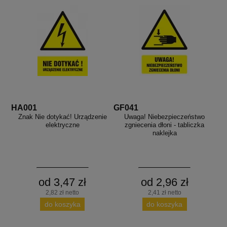
HA001
GF041
Znak Nie dotykać! Urządzenie
Uwaga! Niebezpieczeństwo
elektryczne
zgniecenia dłoni - tabliczka
naklejka
od 3,47 zł
od 2,96 zł
2,82 zł netto
2,41 zł netto
do koszyka
do koszyka