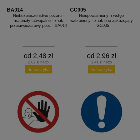
BA014
GC005
Niebezpieczeństwo pożaru -
Nieupoważnionym wstęp
materiały łatwopalne - znak
wzbroniony - znak bhp zakazujący
przeciwpożarowy ppoż - BA014
- GC005
od 2,48 zł
od 2,96 zł
2,02 zł netto
2,41 zł netto
do koszyka
do koszyka