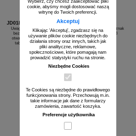
Wybierz, czy chcesz zaakceptować pliki
cookie, abyśmy mogli dostosować naszą
witrynę do Twoich preferencji.
Akceptuj
JD018
PA038
Uwaga! Gaz płynny. 5m strefy
Uwaga! Groźny pies 2 - znak
Klikając 'Akceptuj', zgadzasz się na
bezpieczeństwa - używanie
informacyjny - PA038
używanie plików cookie niezbędnych do
otwartego ognia wzbronione -
działania strony oraz innych, takich jak
tabliczka gazowa - JD018
pliki analityczne, reklamowe,
społecznościowe, które pomagają nam
prowadzić statystyki ruchu na stronie.
od 43,16 zł
od 22,62 zł
Niezbędne Cookies
35,09 zł netto
18,39 zł netto
do koszyka
do koszyka
Te Cookies są niezbędne do prawidłowego
funkcjonowania strony. Przechowują m.in.
takie informacje jak dane z formularzy
zamówienia, zawartość koszyka.
Preferencje użytkownika