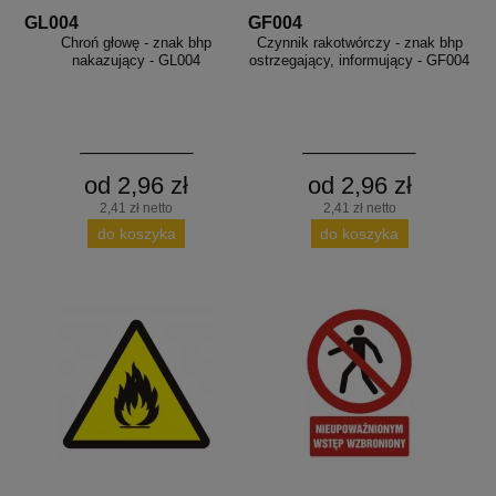
GL004
GF004
Chroń głowę - znak bhp
Czynnik rakotwórczy - znak bhp
nakazujący - GL004
ostrzegający, informujący - GF004
od 2,96 zł
od 2,96 zł
2,41 zł netto
2,41 zł netto
do koszyka
do koszyka