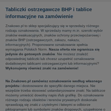
Tabliczki ostrzegawcze BHP i tablice
informacyjne na zamówienie
Znakowo.pl to sklep specjalizujący się w sprzedaży różnego
rodzaju oznakowania. W sprzedaży mamy m.in. szeroki wybór
znaków ewakuacyjnych, znaków ochrony przeciwpożarowej i
znaków BHP (ostrzegawczych, zakazu, nakazu,
informacyjnych). Proponowane oznakowanie spełnia
wymagania Polskich Norm.
Nasza oferta nie ogranicza się
jedynie do gotowych znaków
. Nie możesz znaleźć
odpowiedniej tabliczki lub chcesz uzupełnić oznakowanie
dodatkowymi tablicami ostrzegawczymi lub informacyjnymi?
Wykonujemy również znaki na zamówienie!
Na Znakowo.pl zamówisz oznakowanie według własnego
projektu
i dostosowane do specyfiki danego miejsca. Nie
wszędzie trzeba stosować ustandaryzowane znaki. Na tabliczce
możemy umieścić dowolny napis i/lub grafikę. Do oznakowanie
różnego rodzaju obiektów i terenów prywatnych doskonale
sprawdzają się znaki z czytelnymi i łatwymi w odbiorze
piktogramami lub symbolami znaków drogowych, uzupełnione o