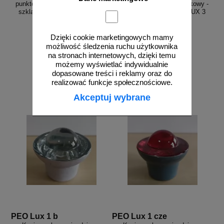
punktowy element odblaskowy -
punktowy element odblaskowy -
szklany, wpuszczany - LUX 3
szklany, wpuszczany - LUX 3
10cm biały
10cm czerwony
Dzięki cookie marketingowych mamy
możliwość śledzenia ruchu użytkownika
na stronach internetowych, dzięki temu
od 46,13 zł
od 56,95 zł
możemy wyświetlać indywidualnie
37,50 zł netto
46,30 zł netto
dopasowane treści i reklamy oraz do
do koszyka
do koszyka
realizować funkcje społecznościowe.
Akceptuj wybrane
PEO Lux 1 b
PEO Lux 1 cze