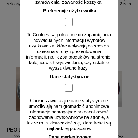
zamówienia, zawartość koszyka.
szklany, wpuszczany - LUX 2 5cm
szklany, wpuszczany - LUX 2 5cm
biały
czerwony
Preferencje użytkownika
od 39,98 zł
od 43,42 zł
Te Cookies są potrzebne do zapamiętania
32,50 zł netto
35,30 zł netto
indywidualnych informacji i wyborów
użytkownika, które wpływają na sposób
do koszyka
do koszyka
działania strony i prezentowania
informacji, np. liczba produktów na stronie,
kolejność ich wyświetlania, czy ostatnio
wyszukiwane frazy.
Dane statystyczne
Cookie zawierające dane statystyczne
umożliwiają nam gromadzić anonimowe
informacje pomagające przeanalizować
zachowanie użytkowników na stronie, a
także m.in. dowiedzieć się, które treści są
najbardziej pożądane.
PEO Lux 3 b
PEO Lux 3 cze
Kocie oczko - najezdniowy,
Kocie oczko - najezdniowy,
Dane marketingowe