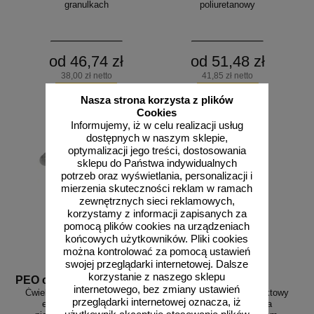
granulkach
poliuretanowy
od 46,74 zł
od 51,48 zł
38,00 zł netto
41,85 zł netto
do koszyka
do koszyka
Nasza strona korzysta z plików
Cookies
Informujemy, iż w celu realizacji usług
dostępnych w naszym sklepie,
optymalizacji jego treści, dostosowania
sklepu do Państwa indywidualnych
potrzeb oraz wyświetlania, personalizacji i
mierzenia skuteczności reklam w ramach
zewnętrznych sieci reklamowych,
korzystamy z informacji zapisanych za
pomocą plików cookies na urządzeniach
końcowych użytkowników. Pliki cookies
można kontrolować za pomocą ustawień
swojej przeglądarki internetowej. Dalsze
korzystanie z naszego sklepu
PEO cwiek 25
PEO cwiek 100
internetowego, bez zmiany ustawień
Ćwiek chodnikowy - punktowy
Ćwiek chodnikowy - punktowy
przeglądarki internetowej oznacza, iż
element dotykowy dla
element dotykowy dla