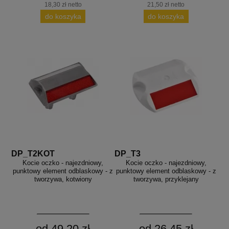
aków drogowych
trowe i hektometrowe
olejowe
18,30 zł netto
21,50 zł netto
wa na zimno
bramowe
do koszyka
do koszyka
e i piktogramy IMO
tura miejska
ci parkowe i miejskie - uliczne
infrastruktury biurowo-magazynowej
e miejskie
owery zewnętrzne
 biura
gazynowe i oznakowanie regałów
hali produkcyjnej
rzwi
rzylepne
 drzwi
DP_T2KOT
DP_T3
Kocie oczko - najezdniowy,
Kocie oczko - najezdniowy,
punktowy element odblaskowy - z
punktowy element odblaskowy - z
tworzywa, kotwiony
tworzywa, przyklejany
od 49,20 zł
od 26,45 zł