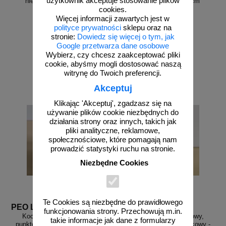
użytkownik akceptuje stosowanie plików
niewidomych, brajl 2,5cm
niewidomych, brajl 10cm
cookies.
Więcej informacji zawartych jest w
polityce prywatności
sklepu oraz na
stronie:
Dowiedz się więcej o tym, jak
Google przetwarza dane osobowe
od 17,34 zł
od 73,80 zł
Wybierz, czy chcesz zaakceptować pliki
14,10 zł netto
60,00 zł netto
cookie, abyśmy mogli dostosować naszą
do koszyka
do koszyka
witrynę do Twoich preferencji.
Akceptuj
Klikając 'Akceptuj', zgadzasz się na
używanie plików cookie niezbędnych do
działania strony oraz innych, takich jak
pliki analityczne, reklamowe,
społecznościowe, które pomagają nam
prowadzić statystyki ruchu na stronie.
Niezbędne Cookies
Te Cookies są niezbędne do prawidłowego
PEO Lux 2 b
PEO Lux 2 cze
funkcjonowania strony. Przechowują m.in.
Kocie oczko - najezdniowy,
Kocie oczko - najezdniowy,
takie informacje jak dane z formularzy
punktowy element odblaskowy -
punktowy element odblaskowy -