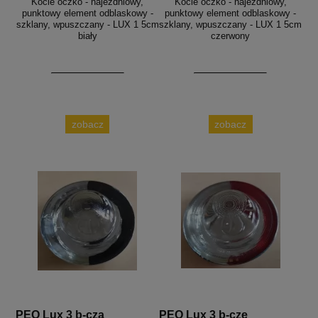
Kocie oczko - najezdniowy,
Kocie oczko - najezdniowy,
punktowy element odblaskowy -
punktowy element odblaskowy -
szklany, wpuszczany - LUX 1 5cm
szklany, wpuszczany - LUX 1 5cm
biały
czerwony
zobacz
zobacz
PEO Lux 3 b-cza
PEO Lux 3 b-cze