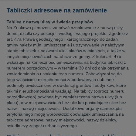
Tabliczki adresowe na zamówienie
Tablica z nazwą ulicy w świetle przepisów
Na Znakowo.pl możesz zamówić oznakowanie z nazwą ulicy,
domu, działki czy posesji – według Twojego projektu.
Zgodnie z
art. 47a Prawa geodezyjnego i kartograficznego do zadań
gminy należy m.in. umieszczanie i utrzymywanie w należytym
stanie tabliczek z nazwami ulic i placów w miastach, a także w
innych miejscowościach na obszarze gminy.
Z kolei art. 47b
wskazuje na konieczność umieszczenia na budynku tabliczki z
numerem porządkowym – w terminie 30 dni od dnia otrzymania
zawiadomienia o ustaleniu tego numeru. Zobowiązani są do
tego właściciele nieruchomości zabudowanych (lub inne
podmioty uwidocznione w ewidencji gruntów i budynków, które
takimi nieruchomościami władają). Na tablicy (oprócz numeru
porządkowego) powinna być zamieszczona nazwa ulicy (lub
placu), a w miejscowościach bez ulic lub posiadające ulice bez
nazw – nazwę miejscowości. Dodatkowo organy samorządu
terytorialnego mogą wprowadzić obowiązek umieszczania na
tabliczce adresowej nazwy miejscowości, nazwy dzielnicy,
osiedla czy zespołu urbanistycznego.