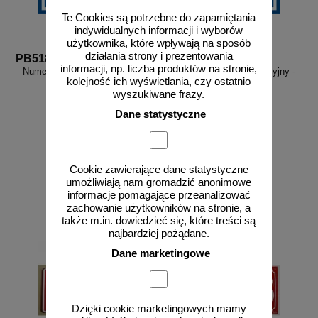
Te Cookies są potrzebne do zapamiętania
indywidualnych informacji i wyborów
użytkownika, które wpływają na sposób
działania strony i prezentowania
PB518
PB524
informacji, np. liczba produktów na stronie,
Numer 18 - znak informacyjny -
Numer 24 - znak informacyjny -
kolejność ich wyświetlania, czy ostatnio
PB518
PB524
wyszukiwane frazy.
Dane statystyczne
od 4,02 zł
od 4,02 zł
Cookie zawierające dane statystyczne
3,27 zł netto
3,27 zł netto
umożliwiają nam gromadzić anonimowe
do koszyka
do koszyka
informacje pomagające przeanalizować
zachowanie użytkowników na stronie, a
także m.in. dowiedzieć się, które treści są
najbardziej pożądane.
Dane marketingowe
Dzięki cookie marketingowych mamy