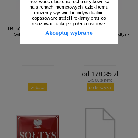
możliwość śledzenia ruchu użytkownika
na stronach internetowych, dzięki temu
możemy wyświetlać indywidualnie
dopasowane treści i reklamy oraz do
realizować funkcje społecznościowe.
TB_s1
EM_2
Akceptuj wybrane
Sołtys - tabliczka tłoczona
Tablica tabliczka szyld - Sołtys -
aluminiowa
blacha emaliowana
od 178,35 zł
145,00 zł netto
zobacz
do koszyka