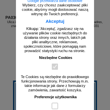
Google przetwarza dane osobowe
Wybierz, czy chcesz zaakceptować pliki
cookie, abyśmy mogli dostosować naszą
witrynę do Twoich preferencji.
PA030
PA031
Akceptuj
Ulica i numer budynku 1 - adres,
Ulica i numer budynku 2 - adres,
znak informacyjny - PA030
znak informacyjny - PA031
Klikając 'Akceptuj', zgadzasz się na
używanie plików cookie niezbędnych do
działania strony oraz innych, takich jak
pliki analityczne, reklamowe,
społecznościowe, które pomagają nam
prowadzić statystyki ruchu na stronie.
od 45,87 zł
od 74,71 zł
Niezbędne Cookies
37,29 zł netto
60,74 zł netto
do koszyka
do koszyka
Te Cookies są niezbędne do prawidłowego
funkcjonowania strony. Przechowują m.in.
takie informacje jak dane z formularzy
zamówienia, zawartość koszyka.
Preferencje użytkownika