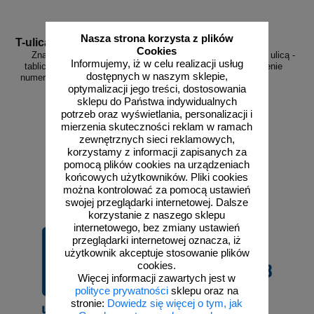
Nasza strona korzysta z plików
T-ulica
EM_4_custom
Cookies
Znak T-ulica Znak drogowy
Tablica z numerem domu i ulicą -
Informujemy, iż w celu realizacji usług
tabliczka z nazwą ulicy, ulica i
szyld, znak na zamówienie
dostępnych w naszym sklepie,
numer budynku - adres, drogowy
optymalizacji jego treści, dostosowania
tabliczka
sklepu do Państwa indywidualnych
potrzeb oraz wyświetlania, personalizacji i
mierzenia skuteczności reklam w ramach
zewnętrznych sieci reklamowych,
od 141,45 zł
korzystamy z informacji zapisanych za
115,00 zł netto
pomocą plików cookies na urządzeniach
do koszyka
zobacz
końcowych użytkowników. Pliki cookies
można kontrolować za pomocą ustawień
swojej przeglądarki internetowej. Dalsze
korzystanie z naszego sklepu
internetowego, bez zmiany ustawień
przeglądarki internetowej oznacza, iż
użytkownik akceptuje stosowanie plików
cookies.
Więcej informacji zawartych jest w
polityce prywatności
sklepu oraz na
stronie:
Dowiedz się więcej o tym, jak