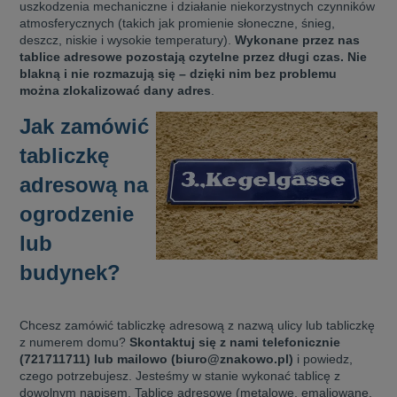
uszkodzenia mechaniczne i działanie niekorzystnych czynników
aków drogowych
trowe i hektometrowe
olejowe
atmosferycznych (takich jak promienie słoneczne, śnieg,
wa na zimno
bramowe
deszcz, niskie i wysokie temperatury).
Wykonane przez nas
e i piktogramy IMO
tablice adresowe pozostają czytelne przez długi czas. Nie
tura miejska
blakną i nie rozmazują się – dzięki nim bez problemu
ci parkowe i miejskie - uliczne
można zlokalizować dany adres
.
infrastruktury biurowo-magazynowej
e miejskie
Jak zamówić
owery zewnętrzne
 biura
gazynowe i oznakowanie regałów
tabliczkę
hali produkcyjnej
rzwi
adresową na
rzylepne
 drzwi
ogrodzenie
lub
budynek?
Chcesz zamówić tabliczkę adresową z nazwą ulicy lub tabliczkę
z numerem domu?
Skontaktuj się z nami telefonicznie
(721711711) lub mailowo (biuro@znakowo.pl)
i powiedz,
czego potrzebujesz. Jesteśmy w stanie wykonać tablicę z
dowolnym napisem. Tablice adresowe (metalowe, emaliowane,