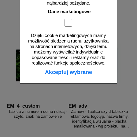
najbardziej pożądane.
Dane marketingowe
zobacz
zobacz
Dzięki cookie marketingowych mamy
możliwość śledzenia ruchu użytkownika
na stronach internetowych, dzięki temu
możemy wyświetlać indywidualnie
dopasowane treści i reklamy oraz do
realizować funkcje społecznościowe.
Akceptuj wybrane
EM_4_custom
EM_adv
Tablica z numerem domu i ulicą -
Zamów - Tablica szyld tabliczka
szyld, znak na zamówienie
reklamowa, logotyp, nazwa firmy,
identyfikacja wizualna - blacha
emaliowana - wg projektu, na
zamówienie