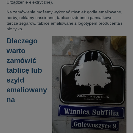
Urządzenie elektryczne).
aków drogowych
trowe i hektometrowe
olejowe
wa na zimno
bramowe
Na zamówienie możemy wykonać również godła emaliowane,
herby, reklamy naścienne, tablice ozdobne i pamiątkowe,
e i piktogramy IMO
tura miejska
tarcze zegarów, tablice emaliowane z logotypem producenta i
nie tylko.
ci parkowe i miejskie - uliczne
infrastruktury biurowo-magazynowej
e miejskie
Dlaczego
owery zewnętrzne
 biura
gazynowe i oznakowanie regałów
warto
hali produkcyjnej
rzwi
zamówić
rzylepne
 drzwi
tablicę lub
szyld
emaliowany
na