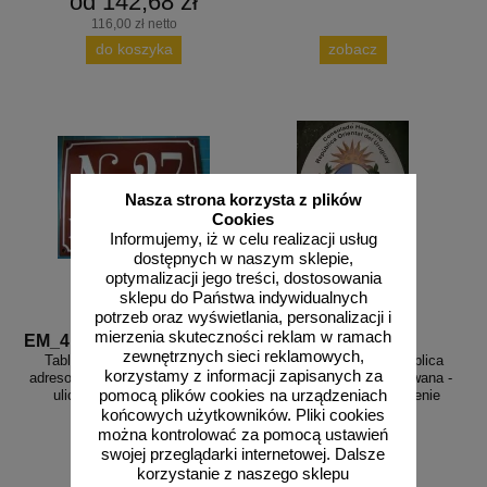
od 142,68 zł
116,00 zł netto
do koszyka
zobacz
Nasza strona korzysta z plików
Cookies
Informujemy, iż w celu realizacji usług
dostępnych w naszym sklepie,
optymalizacji jego treści, dostosowania
sklepu do Państwa indywidualnych
potrzeb oraz wyświetlania, personalizacji i
mierzenia skuteczności reklam w ramach
EM_4
EM_herb
zewnętrznych sieci reklamowych,
Tablica hipoteczna tabliczka
Zamów - Herb, godło, tablica
korzystamy z informacji zapisanych za
adresowa - numer domu budynku
tabliczka - blacha emaliowana -
pomocą plików cookies na urządzeniach
ulicy - blacha emaliowana
wg projektu, na zamówienie
końcowych użytkowników. Pliki cookies
można kontrolować za pomocą ustawień
swojej przeglądarki internetowej. Dalsze
korzystanie z naszego sklepu