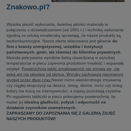
Znakowo.pl?
Wysoka jakość wykonania, świetnej jakości materiały w
połączeniu z doświadczeniem (od 1991 r.) i techniką wykonania
zgodną ze sztuką emalierską sprawiają, że nasze produkty są
bezkonkurencyjne.
Nasza oferta skierowana jest głównie
do
firm z branży energetycznej, urzędów i instytucji
państwowych, gmin, ale również do klientów prywatnych
.
Metoda pokrywania wyrobów farbą utwardzaną w wysokiej
temperaturze w piecu zapewnia produktom trwałość i wspaniały
wygląd.
Powierzchnia tablic emaliowanych nie zmywa się, nie
pęka ani nie płowieje od słońca. Wyroby zachowują niezmienny
wygląd przez długi czas.
Nawet mimo wielokrotnego zmywania
czy ciągłej ekspozycji na deszcz, śnieg, słońce, mróz czy śnieg
kolory nie tracą na intensywności, a napisy pozostają czytelne.
Po wypaleniu tabliczki w piecu polerujemy powierzchnię, by
nadać jej
idealną gładkość, połysk i odporność na
działanie czynników zewnętrznych
.
ZAPRASZAMY DO ZAPOZNANIA SIĘ Z GALERIĄ ZDJĘĆ
NASZYCH PRODUKTÓW!