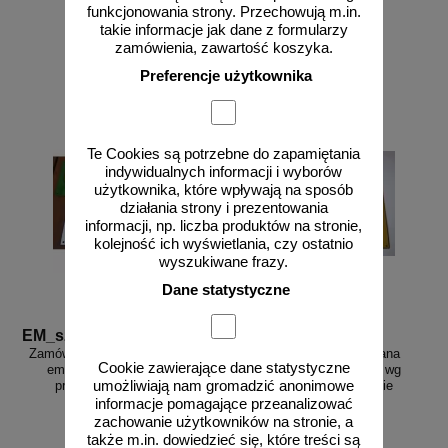
funkcjonowania strony. Przechowują m.in.
takie informacje jak dane z formularzy
zamówienia, zawartość koszyka.
zobacz
zobacz
Preferencje użytkownika
Te Cookies są potrzebne do zapamiętania
indywidualnych informacji i wyborów
użytkownika, które wpływają na sposób
działania strony i prezentowania
informacji, np. liczba produktów na stronie,
kolejność ich wyświetlania, czy ostatnio
wyszukiwane frazy.
Dane statystyczne
EM_szyld
EM_custom
Zamów - Szyld, tablica blaszana
Zamów - Tablica blaszana
Cookie zawierające dane statystyczne
emaliowana tabliczka - wg
emaliowana tabliczka - wg
umożliwiają nam gromadzić anonimowe
projektu na zamówienie
projektu na zamówienie
informacje pomagające przeanalizować
zachowanie użytkowników na stronie, a
także m.in. dowiedzieć się, które treści są