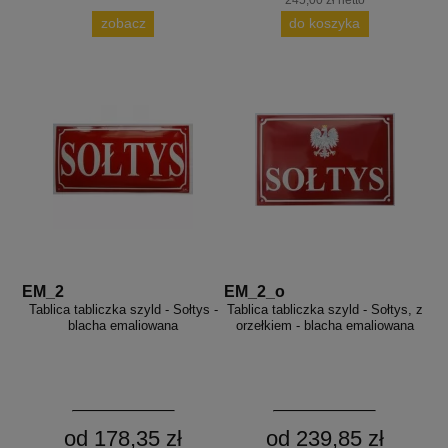
245,00 zł netto
zobacz
do koszyka
EM_2
EM_2_o
Tablica tabliczka szyld - Sołtys -
Tablica tabliczka szyld - Sołtys, z
blacha emaliowana
orzełkiem - blacha emaliowana
od 178,35 zł
od 239,85 zł