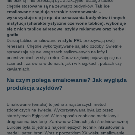
nie blakną i nie przestają być atrakcyjnie, dlatego tablice
chętnie stosowane są na zewnątrz budynków.
Tablice
emaliowane znajdują szerokie zastosowanie –
wykorzystuje się je np. do oznaczania budynków i innych
instytucji (charakterystyczne czerwone tablice), wykonuje
się z nich tablice adresowe, szyldy reklamowe oraz herby i
godła
.
Dzisiaj tablice emaliowane
w stylu PRL
przeżywają swój
renesans. Chętnie wykorzystywane są jako ozdoby. Świetnie
sprawdzają się we wnętrzach stylizowanych na lofty i
przestrzeniach w stylu retro. Coraz częściej pojawiają się na
ścianach, zarówno w domach, jak i w knajpkach, pubach czy
kawiarniach.
Na czym polega emaliowanie? Jak wygląda
produkcja szyldów?
Emaliowanie (emalia) to jedna z najstarszych metod
zdobniczych na świecie. Wykorzystywana była już przez
starożytnych Egipcjan! W ten sposób zdobiono medaliony i
drogocenną biżuterię. Zarówno w Chinach jak i średniowiecznej
Europie była to jedna z najcenniejszych technik inkrustowania
medali, pater, broni.
Wraz z początkiem XX wieku emaliowanie