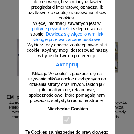
internetowego, bez zmiany ustawień
przeglądarki internetowej oznacza, iż
użytkownik akceptuje stosowanie plików
zobacz
zobacz
cookies.
Więcej informacji zawartych jest w
polityce prywatności
sklepu oraz na
stronie:
Dowiedz się więcej o tym, jak
Google przetwarza dane osobowe
Wybierz, czy chcesz zaakceptować pliki
cookie, abyśmy mogli dostosować naszą
witrynę do Twoich preferencji.
Akceptuj
Klikając 'Akceptuj', zgadzasz się na
używanie plików cookie niezbędnych do
działania strony oraz innych, takich jak
pliki analityczne, reklamowe,
społecznościowe, które pomagają nam
EM_power
EM_industry
prowadzić statystyki ruchu na stronie.
Zamów - Tabliczka elektryczna,
Tabliczka emaliowana wg projektu,
energetyczna, ostrzeżenie przed
na zamówienie - ostrzegawcza,
Niezbędne Cookies
wysokim napięciem - blacha
informacyjna - przemysł, zakłady
emaliowana - wg projektu, na
pracy, magazyny, obiekty
zamówienie
Te Cookies są niezbędne do prawidłowego