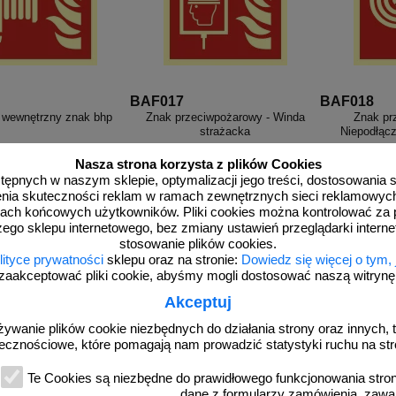
BAF017
BAF018
 wewnętrzny znak bhp
Znak przeciwpożarowy - Winda
Znak pr
strażacka
Niepodłącz
Nasza strona korzysta z plików Cookies
dostępnych w naszym sklepie, optymalizacji jego treści, dostosowania
rzenia skuteczności reklam w ramach zewnętrznych sieci reklamowyc
ach końcowych użytkowników. Pliki cookies można kontrolować za 
zego sklepu internetowego, bez zmiany ustawień przeglądarki intern
od 1,93 zł
od 1,93 zł
od
stosowanie plików cookies.
1,57 zł netto
1,57 zł netto
1,
lityce prywatności
sklepu oraz na stronie:
Dowiedz się więcej o tym,
do koszyka
do koszyka
d
zaakceptować pliki cookie, abyśmy mogli dostosować naszą witrynę d
Akceptuj
żywanie plików cookie niezbędnych do działania strony oraz innych, t
ecznościowe, które pomagają nam prowadzić statystyki ruchu na str
Te Cookies są niezbędne do prawidłowego funkcjonowania strony
dane z formularzy zamówienia, zawa