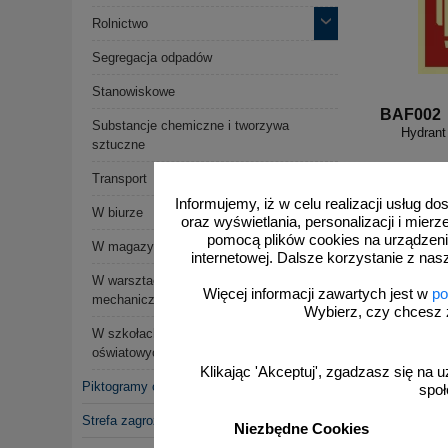
Rolnictwo
Segregacja odpadów
Stanowiskowe
BAF002
Substancje chemiczne i tworzywa
Hydrant
sztuczne
Transport
Informujemy, iż w celu realizacji usług 
W biurze
oraz wyświetlania, personalizacji i mie
pomocą plików cookies na urządzeni
W magazynie
internetowej. Dalsze korzystanie z nas
W warsztacie samochodowym i
Więcej informacji zawartych jest w
po
mechanicznym
Wybierz, czy chcesz 
W szkołach, placówkach
oświatowych i publicznych
Klikając 'Akceptuj', zgadzasz się na u
Piktogramy chemiczne CLP, GHS
społ
Strefa zagrożenia wybuchem
Niezbędne Cookies