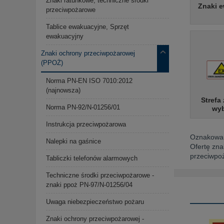
Znaki ratunkowe, techniczne środki
Znaki 
przeciwpożarowe
Tablice ewakuacyjne, Sprzęt
ewakuacyjny
Znaki ochrony przeciwpożarowej
(PPOŻ)
Norma PN-EN ISO 7010:2012
(najnowsza)
Strefa
Norma PN-92/N-01256/01
wy
Instrukcja przeciwpożarowa
Oznakowan
Nalepki na gaśnice
Ofertę zna
przeciwpoż
Tabliczki telefonów alarmowych
Techniczne środki przeciwpożarowe -
znaki ppoż PN-97/N-01256/04
Uwaga niebezpieczeństwo pożaru
Znaki ochrony przeciwpożarowej -