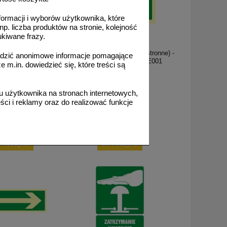
formacji i wyborów użytkownika, które
np. liczba produktów na stronie, kolejność
ukiwane frazy.
AAE001
wakuacyjne - znak
Wyjście ewakuacyjne (lewostronne) -
adzić anonimowe informacje pomagające
cyjny - AA001
znak ewakuacyjny - AAE001
m.in. dowiedzieć się, które treści są
 użytkownika na stronach internetowych,
ci i reklamy oraz do realizować funkcje
16,13 zł
od 7,42 zł
,11 zł netto
6,03 zł netto
o koszyka
do koszyka