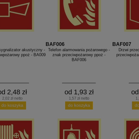
BAF006
BAF007
ygnalizator akustyczny -
Telefon alarmowania pożarowego -
Drzwi prze
iwpożarowy ppoż - BA009
znak przeciwpożarowy ppoż -
przeciwpoża
BAF006
od 2,48 zł
od 1,93 zł
od
2,02 zł netto
1,57 zł netto
1,
do koszyka
do koszyka
d