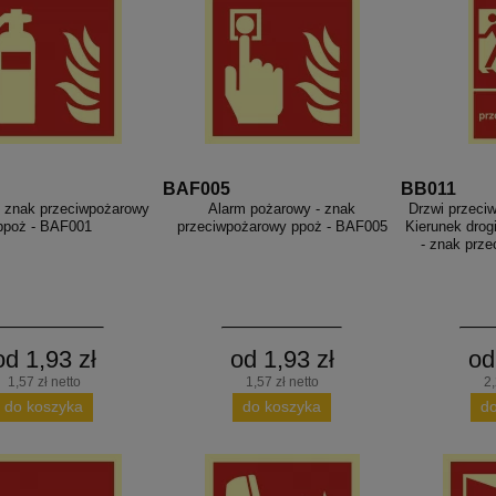
BAF005
BB011
- znak przeciwpożarowy
Alarm pożarowy - znak
Drzwi przeci
ppoż - BAF001
przeciwpożarowy ppoż - BAF005
Kierunek drog
- znak prze
od 1,93 zł
od 1,93 zł
od
1,57 zł netto
1,57 zł netto
2,
do koszyka
do koszyka
d