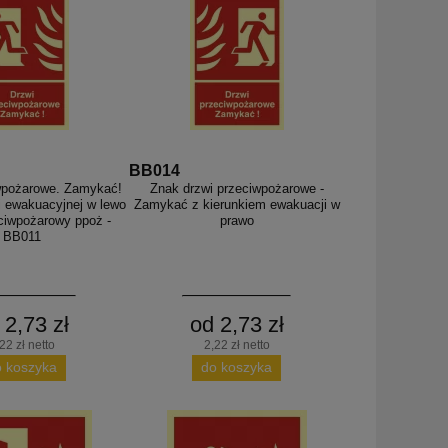
BB014
wpożarowe. Zamykać!
Znak drzwi przeciwpożarowe -
i ewakuacyjnej w lewo
Zamykać z kierunkiem ewakuacji w
ciwpożarowy ppoż -
prawo
BB011
 2,73 zł
od 2,73 zł
22 zł netto
2,22 zł netto
o koszyka
do koszyka