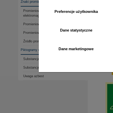
Znaki promieniowania
Promieniowania
Preferencje użytkownika
elektromagnetycznego
AAE102
Promieniowania jonizującego
Kierunek d
Dane statystyczne
– w lewo
Promieniowania laserowego
Źródło promieniowania
Dane marketingowe
Piktogramy chemiczne
Substancje toksyczne
o
Substancje żrące
Uwaga azbest