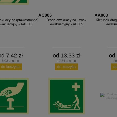
AC005
AA008
akuacyjne (prawostronne)
Droga ewakuacyjna - znak
Kierunek drog
ewakuacyjny - AAE002
ewakuacyjny - AC005
ewakua
od 7,42 zł
od 13,33 zł
od 
6,03 zł netto
10,84 zł netto
19
do koszyka
do koszyka
d