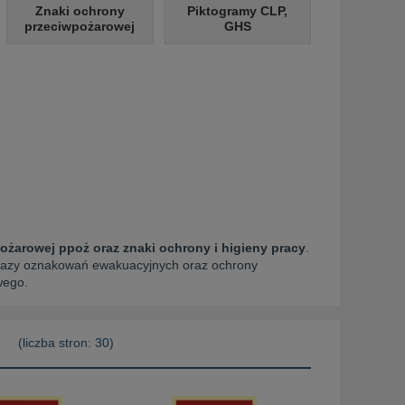
Znaki ochrony
Piktogramy CLP,
przeciwpożarowej
GHS
żarowej ppoż oraz znaki ochrony i higieny pracy
.
ykazy oznakowań ewakuacyjnych oraz ochrony
wego.
»
(liczba stron: 30)