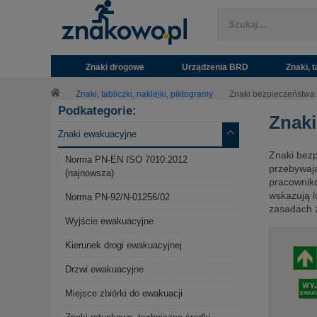
Znaki drogowe
Urządzenia BRD
Znaki, t
Znaki, tabliczki, naklejki, piktogramy
Znaki bezpieczeństwa
Podkategorie:
Znak
Znaki ewakuacyjne
Znaki bez
Norma PN-EN ISO 7010:2012
przebywają
(najnowsza)
pracowniko
wskazują l
Norma PN-92/N-01256/02
zasadach z
Wyjście ewakuacyjne
Kierunek drogi ewakuacyjnej
Drzwi ewakuacyjne
Miejsce zbiórki do ewakuacji