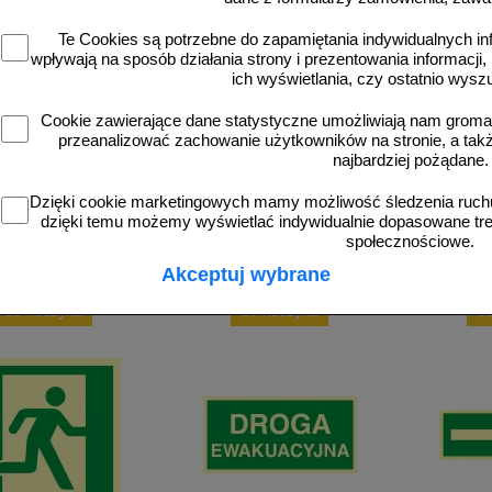
Te Cookies są potrzebne do zapamiętania indywidualnych in
wpływają na sposób działania strony i prezentowania informacji, 
ich wyświetlania, czy ostatnio wysz
AAE107
AA001
o wyjścia ewakuacyjnego
Kierunek do wyjścia ewakuacyjnego
Wyjście e
Cookie zawierające dane statystyczne umożliwiają nam grom
 - znak ewakuacyjny -
– w prawo - znak ewakuacyjny -
ewakua
przeanalizować zachowanie użytkowników na stronie, a także 
AAE102
AAE107
najbardziej pożądane.
Dzięki cookie marketingowych mamy możliwość śledzenia ruchu
dzięki temu możemy wyświetlać indywidualnie dopasowane treś
społecznościowe.
d 13,33 zł
od 13,33 zł
od 
Akceptuj wybrane
10,84 zł netto
10,84 zł netto
13
do koszyka
do koszyka
d