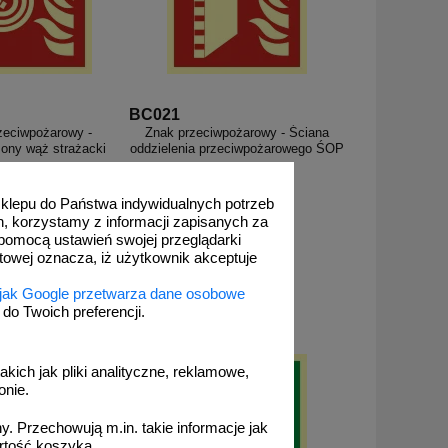
BC021
zeciwpożarowy -
Znak przeciwpożarowy - Ściana
ony wąż strażacki
oddzielenia przeciwpożarowego ŚOP
 sklepu do Państwa indywidualnych potrzeb
h, korzystamy z informacji zapisanych za
pomocą ustawień swojej przeglądarki
etowej oznacza, iż użytkownik akceptuje
 1,93 zł
od 13,25 zł
57 zł netto
10,77 zł netto
 jak Google przetwarza dane osobowe
o koszyka
do koszyka
o Twoich preferencji.
akich jak pliki analityczne, reklamowe,
onie.
. Przechowują m.in. takie informacje jak
rtość koszyka.