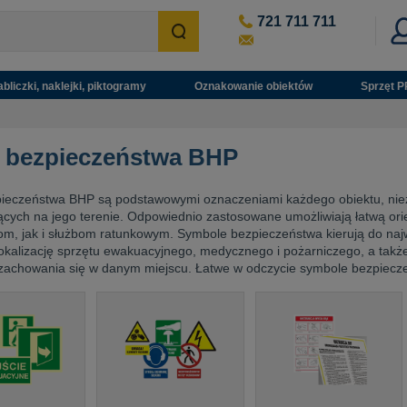
721 711 711
abliczki, naklejki, piktogramy
Oznakowanie obiektów
Sprzęt P
i bezpieczeństwa BHP
pieczeństwa BHP są podstawowymi oznaczeniami każdego obiektu, nie
cych na jego terenie. Odpowiednio zastosowane umożliwiają łatwą or
m, jak i służbom ratunkowym. Symbole bezpieczeństwa kierują do najwa
okalizację sprzętu ewakuacyjnego, medycznego i pożarniczego, a także
achowania się w danym miejscu. Łatwe w odczycie symbole bezpieczeń