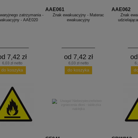
AAE061
AAE062
waryjnego zatrzymania -
Znak ewakuacyjny - Materac
Znak ewa
wakuacyjny - AAE020
ewakuacyjny
udzielając
od 7,42 zł
od 7,42 zł
od
6,03 zł netto
6,03 zł netto
6,
do koszyka
do koszyka
d