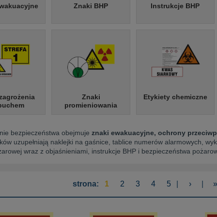
ewakuacyjne
Znaki BHP
Instrukcje BHP
 zagrożenia
Znaki
Etykiety chemiczne
buchem
promieniowania
ie bezpieczeństwa obejmuje
znaki ewakuacyjne, ochrony przeciwpo
ków uzupełniają naklejki na gaśnice, tablice numerów alarmowych, w
arowej wraz z objaśnieniami, instrukcje BHP i bezpieczeństwa pożaro
strona:
1
2
3
4
5
|
›
|