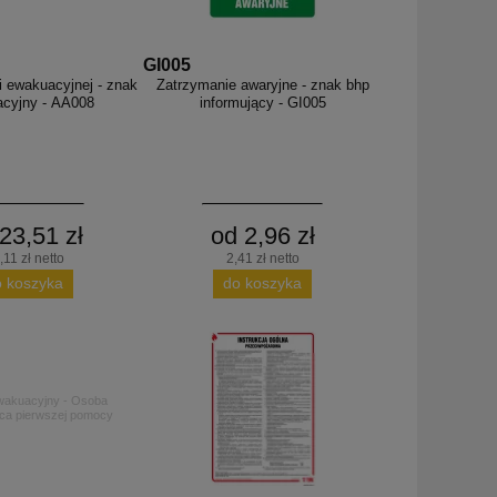
GI005
i ewakuacyjnej - znak
Zatrzymanie awaryjne - znak bhp
cyjny - AA008
informujący - GI005
23,51 zł
od 2,96 zł
,11 zł netto
2,41 zł netto
o koszyka
do koszyka