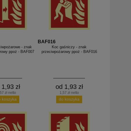
BAF016
ciwpożarowe - znak
Koc gaśniczy - znak
rowy ppoż - BAF007
przeciwpożarowy ppoż - BAF016
 1,93 zł
od 1,93 zł
57 zł netto
1,57 zł netto
o koszyka
do koszyka