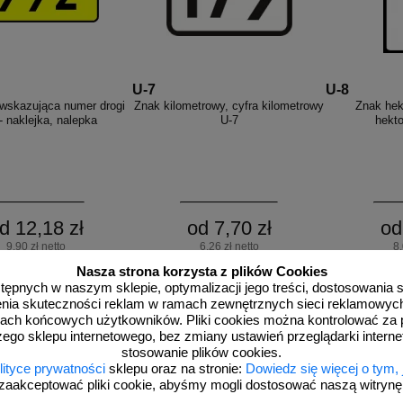
U-7
U-8
 wskazująca numer drogi
Znak kilometrowy, cyfra kilometrowy
Znak hek
- naklejka, nalepka
U-7
hekt
d 12,18 zł
od 7,70 zł
od
9,90 zł netto
6,26 zł netto
8,
do koszyka
do koszyka
d
Nasza strona korzysta z plików Cookies
dostępnych w naszym sklepie, optymalizacji jego treści, dostosowania
rzenia skuteczności reklam w ramach zewnętrznych sieci reklamowyc
ach końcowych użytkowników. Pliki cookies można kontrolować za 
owania znaków kilometrowych i hektometrowy
zego sklepu internetowego, bez zmiany ustawień przeglądarki intern
stosowanie plików cookies.
lityce prywatności
sklepu oraz na stronie:
Dowiedz się więcej o tym,
merem drogi oraz znaki pikietażu przekazują informacje, które ułatwiaj
zaakceptować pliki cookie, abyśmy mogli dostosować naszą witrynę d
e w czasach, kiedy niemal wszyscy mają w telefonie GPS i nawigację,