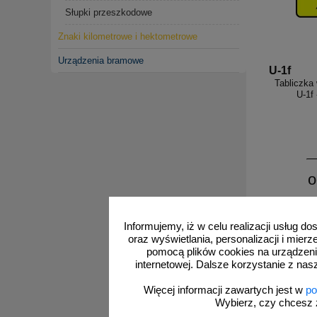
Słupki przeszkodowe
Znaki kilometrowe i hektometrowe
Urządzenia bramowe
U-1f
Tabliczka
U-1f 
o
Informujemy, iż w celu realizacji usług 
oraz wyświetlania, personalizacji i mie
pomocą plików cookies na urządzeni
Zastos
internetowej. Dalsze korzystanie z nas
Więcej informacji zawartych jest w
po
Znaki z nu
Wybierz, czy chcesz 
wydawać, ż