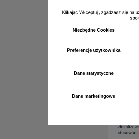
czego służ
Klikając 'Akceptuj', zgadzasz się na u
Dzięki nim
społ
również wi
W przyp
Niezbędne Cookies
znak U-7
Nieco i
odblask
Preferencje użytkownika
kilomet
Jeśli n
infrastr
Dane statystyczne
Gdzie 
Umieszczan
Dane marketingowe
na drodze 
ustawia s
Zgodnie z 
zlokalizow
stosowani