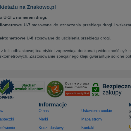
ikietażu na Znakowo.pl
ki U-1f z numerem drogi.
ilometrowe U-7
stosowane do oznaczania przebiegu drogi i wskazani
hektometrowe U-8
stosowane do uściślenia przebiegu drogi.
 folii odblaskowej lica etykiet zapewniają doskonałą widoczność cyfr
ktometrowych. Zastosowanie specjalnego kleju gwarantuje solidne poł
Informacje
ów
O nas
Ustawienia cookie
p
8
apteczki
Marki
Mapa strony
amówienie
Koszt dostawy
Kontakt