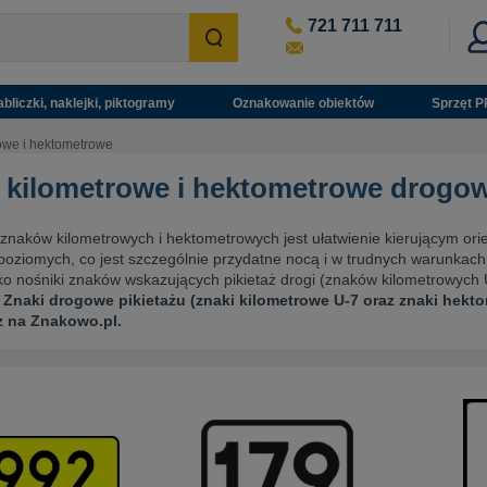
721 711 711
abliczki, naklejki, piktogramy
Oznakowanie obiektów
Sprzęt P
owe i hektometrowe
 kilometrowe i hektometrowe drogo
naków kilometrowych i hektometrowych jest ułatwienie kierującym orient
poziomych, co jest szczególnie przydatne nocą i w trudnych warunkach
ko nośniki znaków wskazujących pikietaż drogi (znaków kilometrowyc
.
Znaki drogowe pikietażu (znaki kilometrowe U-7 oraz znaki hekt
z na Znakowo.pl.