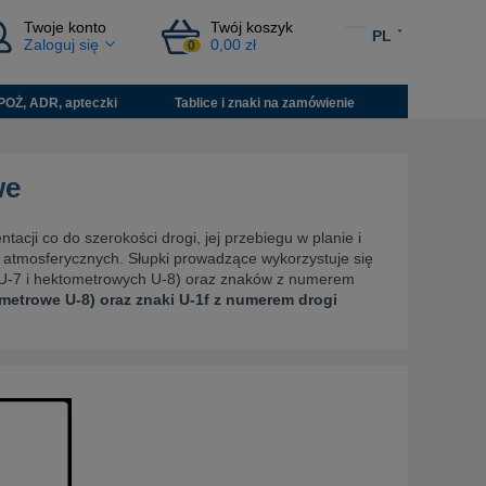
Twoje konto
Twój koszyk
PL
Zaloguj się
0,00 zł
0
POŻ, ADR, apteczki
Tablice i znaki na zamówienie
we
acji co do szerokości drogi, jej przebiegu w planie i
 atmosferycznych. Słupki prowadzące wykorzystuje się
h U-7 i hektometrowych U-8) oraz znaków z numerem
ometrowe U-8) oraz znaki U-1f z numerem drogi