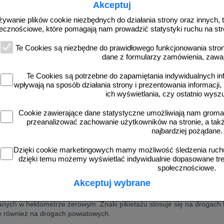
ą i jakie mają zastosowanie?
Akceptuj
żywanie plików cookie niezbędnych do działania strony oraz innych, t
 łatwo określić swoją lokalizację na drodze, co może być bardzo ważn
ecznościowe, które pomagają nam prowadzić statystyki ruchu na str
edzieć, jak umieszczać znaki kilometrowe, hektometrowe i tabliczki 
Te Cookies są niezbędne do prawidłowego funkcjonowania strony
adku słupków U-1a na samej górze, nad elementem odblaskowym, m
dane z formularzy zamówienia, zawa
 (liczba jedno-, dwu- lub trzycyfrowa o wysokości cyfr 42 mm), a pod 
naczej wygląda oznakowanie pikietażu drogi na słupkach U-1b. Znak
Te Cookies są potrzebne do zapamiętania indywidualnych in
iem. Na samej górze umieszcza się znak wskazujący kilometr, a p
wpływają na sposób działania strony i prezentowania informacji, 
rowe, jak i hektometrowe mają wysokość 42 mm.
ich wyświetlania, czy ostatnio wysz
a danym odcinku drogi nie można stosować słupków, zaleca się m
uktury, np. na słupach oświetleniowych.
Cookie zawierające dane statystyczne umożliwiają nam grom
przeanalizować zachowanie użytkowników na stronie, a także 
najbardziej pożądane.
i jak stosuje się słupki prowadzące ze znakam
Dzięki cookie marketingowych mamy możliwość śledzenia ruchu
e przy drogach słupki prowadzące należą do urządzeń BRD z zakresu op
dzięki temu możemy wyświetlać indywidualnie dopasowane treś
poprzez podanie odległości od jej początku.
W Polsce słupki prowad
społecznościowe.
ię co 100 metrów.
Akceptuj wybrane
przepisami znak U-1f z numerem drogi umieszcza się na drogach kraj
anych w hektometrze zerowym. Znaki pikietażu stosuje się na drogach k
e również na drogach powiatowych.