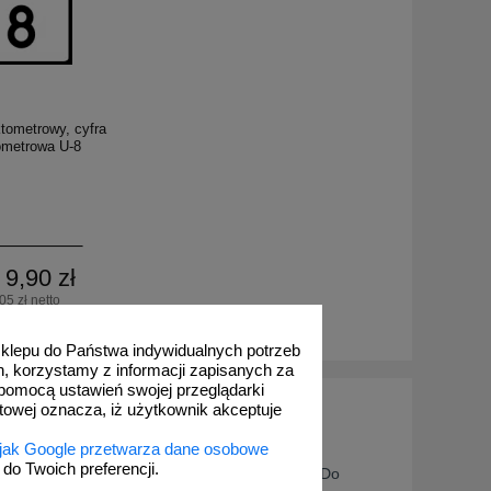
tometrowy, cyfra
ometrowa U-8
 9,90 zł
05 zł netto
o koszyka
 sklepu do Państwa indywidualnych potrzeb
h, korzystamy z informacji zapisanych za
pomocą ustawień swojej przeglądarki
ch
etowej oznacza, iż użytkownik akceptuje
 jak Google przetwarza dane osobowe
ą kierowcom orientację w terenie. Mogłoby się
o Twoich preferencji.
 znaki kilometrowe i hektometrowe są zbędne. Do