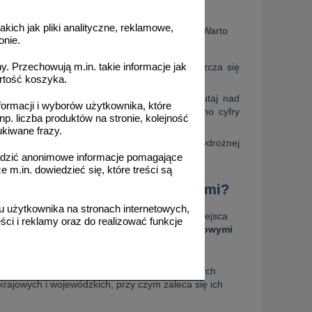
akich jak pliki analityczne, reklamowe,
e, np. wzywając służby ratunkowe do wypadku. Warto
onie.
z numerem drogi na słupkach prowadzących.
. Przechowują m.in. takie informacje jak
ocuje się znak U-1f. Pod odblaskiem umieszcza się
rtość koszyka.
nim – znak U-8 (z cyfrą o wysokości 102 mm).
i kilometrowe i hektometrowe znajdują się tutaj nad
formacji i wyborów użytkownika, które
od nim – znak wskazujący hektometr. Zarówno cyfry
np. liczba produktów na stronie, kolejność
ukiwane frazy.
ontaż znaków U-7 i U-8 na elementach przydrożnej
adzić anonimowe informacje pomagające
m.in. dowiedzieć się, które treści są
i kilometrowymi i hektometrowymi?
 użytkownika na stronach internetowych,
tyki ruchu. Pikietaż to inaczej określenie miejsca
ci i reklamy oraz do realizować funkcje
zące ze znakami kilometrowymi i hektometrowymi
owych i wojewódzkich, na słupkach prowadzących
rajowych i wojewódzkich, przy czym zaleca się ich