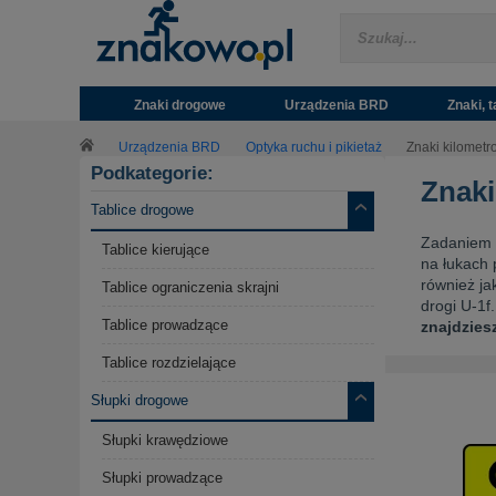
Znaki drogowe
Urządzenia BRD
Znaki, t
Urządzenia BRD
Optyka ruchu i pikietaż
Znaki kilometr
Podkategorie:
Znaki
Tablice drogowe
Zadaniem z
Tablice kierujące
na łukach 
również ja
Tablice ograniczenia skrajni
drogi U-1f
Tablice prowadzące
znajdzies
Tablice rozdzielające
Słupki drogowe
Słupki krawędziowe
Słupki prowadzące