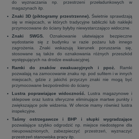
do wyznaczania np. przestrzeni przeładunkowych w
magazynach itp.
Znaki 3D (piktogramy przestrzenne).
Świetnie sprawdzają
się w miejscach, w których tradycyjne tabliczki lub naklejki
przymocowane do ściany byłyby niewystarczająco widoczne.
Znaki SWGS.
Oznakowanie ułatwiające bezpieczne
wydostanie się z budynku w razie pożaru lub innego
zagrożenia. Znaki wskazują kierunek poruszania się,
stosowane są także do oznakowania różnych przeszkód
występujących na drodze ewakuacyjnej.
Ramki do znaków ewakuacyjnych i ppoż.
Ramki
pozwalają na zamocowanie znaku np. pod sufitem i w innych
miejscach, gdzie z jakichś przyczyn znaki nie mogą być
przymocowane bezpośrednio do ściany.
Lustra poprawiające widoczność.
Lustra magazynowe i
sklepowe oraz lustra sferyczne eliminujące martwe punkty i
zwiększające pole widzenia. W ofercie mamy również lustra
inspekcyjne.
Taśmy ostrzegawcze i BHP i słupki wygradzające
pozwalające szybko odgrodzić np. miejsce niedostępne dla
nieupoważnionych, zabezpieczyć przestrzeń, wyznaczyć
przestrzeń stanowiska pracy itp.