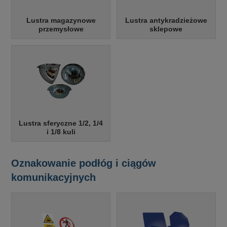
aków drogowych
trowe i hektometrowe
olejowe
wa na zimno
bramowe
Lustra magazynowe
Lustra antykradzieżowe
przemysłowe
sklepowe
e i piktogramy IMO
tura miejska
ci parkowe i miejskie - uliczne
infrastruktury biurowo-magazynowej
e miejskie
owery zewnętrzne
 biura
gazynowe i oznakowanie regałów
hali produkcyjnej
rzwi
rzylepne
 drzwi
Lustra sferyczne 1/2, 1/4
i 1/8 kuli
Oznakowanie podłóg i ciągów
komunikacyjnych