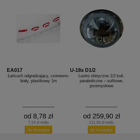
EA017
U-18s D1/2
Łańcuch odgradzający, czerwono-
Lustro sferyczne 1/2 kuli,
biały, plastikowy 1m
paraboliczne – sufitowe,
przemysłowe
od 8,78 zł
od 259,90 zł
7,14 zł netto
211,30 zł netto
do koszyka
do koszyka