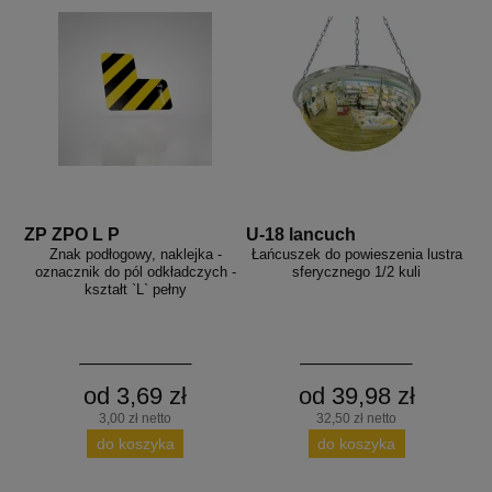
ZP ZPO L P
U-18 lancuch
Znak podłogowy, naklejka -
Łańcuszek do powieszenia lustra
oznacznik do pól odkładczych -
sferycznego 1/2 kuli
kształt `L` pełny
od 3,69 zł
od 39,98 zł
3,00 zł netto
32,50 zł netto
do koszyka
do koszyka