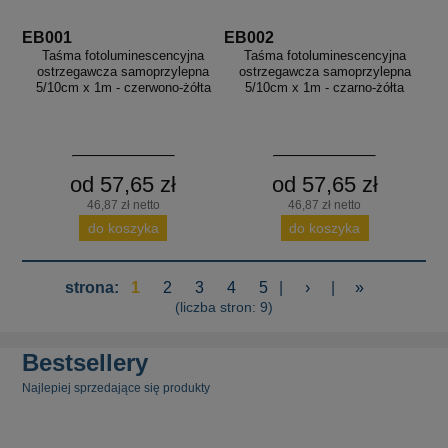
EB001
EB002
Taśma fotoluminescencyjna
Taśma fotoluminescencyjna
ostrzegawcza samoprzylepna
ostrzegawcza samoprzylepna
5/10cm x 1m - czerwono-żółta
5/10cm x 1m - czarno-żółta
od 57,65 zł
od 57,65 zł
46,87 zł netto
46,87 zł netto
do koszyka
do koszyka
strona:
1
2
3
4
5
|
›
|
»
(liczba stron: 9)
Bestsellery
Najlepiej sprzedające się produkty