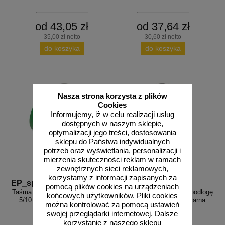
od 43,05 zł
od 37,64 zł
35,00 zł netto
30,60 zł netto
do koszyka
do koszyka
Nasza strona korzysta z plików
Cookies
Informujemy, iż w celu realizacji usług
dostępnych w naszym sklepie,
optymalizacji jego treści, dostosowania
sklepu do Państwa indywidualnych
potrzeb oraz wyświetlania, personalizacji i
mierzenia skuteczności reklam w ramach
zewnętrznych sieci reklamowych,
korzystamy z informacji zapisanych za
EP_sp10
EP_sp9
pomocą plików cookies na urządzeniach
Taśma samoprzylepna na podłogę
Taśma samoprzylepna na podłogę
końcowych użytkowników. Pliki cookies
5/10 cm x 33m - biało-zielona
5/10 cm x 33m - biało-czarna
można kontrolować za pomocą ustawień
swojej przeglądarki internetowej. Dalsze
korzystanie z naszego sklepu