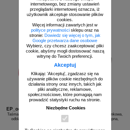
internetowego, bez zmiany ustawień
przeglądarki internetowej oznacza, iż
użytkownik akceptuje stosowanie plików
od 37,64 zł
od 37,64 zł
cookies.
30,60 zł netto
30,60 zł netto
Więcej informacji zawartych jest w
polityce prywatności
sklepu oraz na
do koszyka
do koszyka
stronie:
Dowiedz się więcej o tym, jak
Google przetwarza dane osobowe
Wybierz, czy chcesz zaakceptować pliki
cookie, abyśmy mogli dostosować naszą
witrynę do Twoich preferencji.
Akceptuj
Klikając 'Akceptuj', zgadzasz się na
używanie plików cookie niezbędnych do
działania strony oraz innych, takich jak
pliki analityczne, reklamowe,
społecznościowe, które pomagają nam
prowadzić statystyki ruchu na stronie.
Niezbędne Cookies
EP_odbl_3
EP_odbl_4
Taśma ostrzegawcza kierunkowa,
Taśma ostrzegawcza kierunkowa,
odblaskowa, samoprzylepna,
odblaskowa, samoprzylepna,
biało-czerwona
żółto-czarna