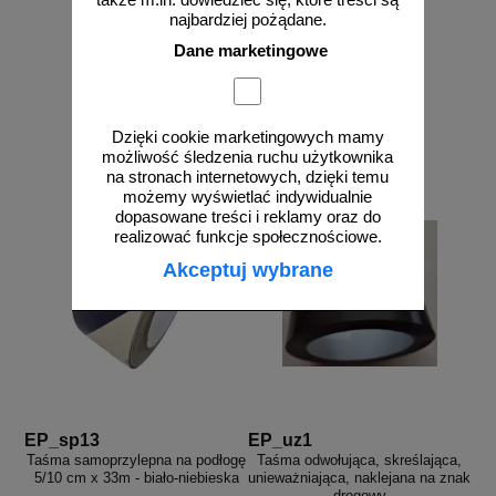
czerwona
najbardziej pożądane.
Dane marketingowe
od 33,21 zł
od 33,21 zł
27,00 zł netto
27,00 zł netto
Dzięki cookie marketingowych mamy
do koszyka
do koszyka
możliwość śledzenia ruchu użytkownika
na stronach internetowych, dzięki temu
możemy wyświetlać indywidualnie
dopasowane treści i reklamy oraz do
realizować funkcje społecznościowe.
Akceptuj wybrane
EP_sp13
EP_uz1
Taśma samoprzylepna na podłogę
Taśma odwołująca, skreślająca,
5/10 cm x 33m - biało-niebieska
unieważniająca, naklejana na znak
drogowy