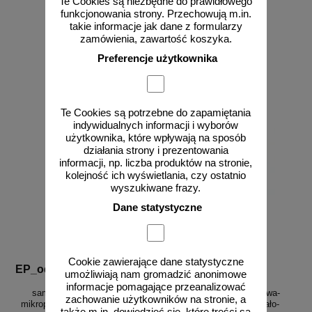
Te Cookies są niezbędne do prawidłowego
funkcjonowania strony. Przechowują m.in.
takie informacje jak dane z formularzy
zamówienia, zawartość koszyka.
od 28,04 zł
od 28,04 zł
Preferencje użytkownika
22,80 zł netto
22,80 zł netto
do koszyka
do koszyka
Te Cookies są potrzebne do zapamiętania
indywidualnych informacji i wyborów
użytkownika, które wpływają na sposób
działania strony i prezentowania
informacji, np. liczba produktów na stronie,
kolejność ich wyświetlania, czy ostatnio
wyszukiwane frazy.
Dane statystyczne
Cookie zawierające dane statystyczne
EP_odbl_9
EP_odbl_8
umożliwiają nam gromadzić anonimowe
Taśma odblaskowa
Taśma odblaskowa
informacje pomagające przeanalizować
samoprzylepna konturowa-
samoprzylepna konturowa-
zachowanie użytkowników na stronie, a
mikropryzmatyczna, żółta, neon
mikropryzmatyczna, biało-
także m.in. dowiedzieć się, które treści są