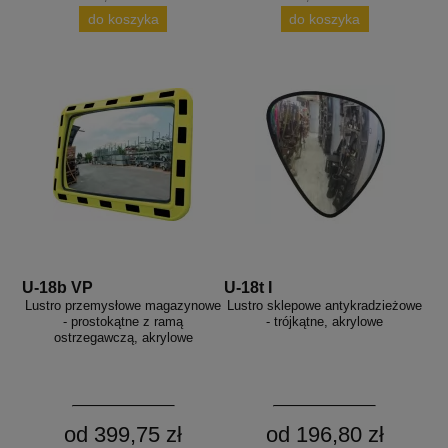
do koszyka
do koszyka
U-18b VP
U-18t I
Lustro przemysłowe magazynowe
Lustro sklepowe antykradzieżowe
- prostokątne z ramą
- trójkątne, akrylowe
ostrzegawczą, akrylowe
od 399,75 zł
od 196,80 zł