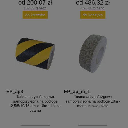
od 200,07 zł
od 486,32 zł
162,66 zł netto
395,38 zł netto
do koszyka
do koszyka
EP_ap3
EP_ap_m_1
Taśma antypoślizgowa
Taśma antypoślizgowa
samoprzylepna na podłogę
samoprzylepna na podłogę 18m -
2,5/5/10/15 cm x 18m - żółto-
marmurkowa, biała
czarna