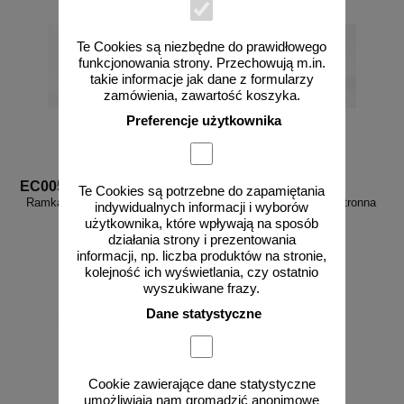
Te Cookies są niezbędne do prawidłowego
funkcjonowania strony. Przechowują m.in.
takie informacje jak dane z formularzy
zamówienia, zawartość koszyka.
Preferencje użytkownika
EC005
EC006
Te Cookies są potrzebne do zapamiętania
Ramka podstropowa dwustronna
Ramka semaforowa dwustronna
indywidualnych informacji i wyborów
20x20 - do znaków
10x30 - do znaków
użytkownika, które wpływają na sposób
ewakuacyjnych
ewakuacyjnych
działania strony i prezentowania
informacji, np. liczba produktów na stronie,
kolejność ich wyświetlania, czy ostatnio
wyszukiwane frazy.
Dane statystyczne
od 109,73 zł
od 115,36 zł
89,21 zł netto
93,79 zł netto
do koszyka
do koszyka
Cookie zawierające dane statystyczne
umożliwiają nam gromadzić anonimowe