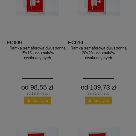
aków drogowych
trowe i hektometrowe
olejowe
wa na zimno
bramowe
e i piktogramy IMO
tura miejska
ci parkowe i miejskie - uliczne
infrastruktury biurowo-magazynowej
e miejskie
owery zewnętrzne
 biura
EC009
EC010
gazynowe i oznakowanie regałów
Ramka semaforowa dwustronna
Ramka semaforowa dwustronna
hali produkcyjnej
15x15 - do znaków
20x20 - do znaków
ewakuacyjnych
ewakuacyjnych
rzwi
rzylepne
 drzwi
od 98,55 zł
od 109,73 zł
80,12 zł netto
89,21 zł netto
do koszyka
do koszyka