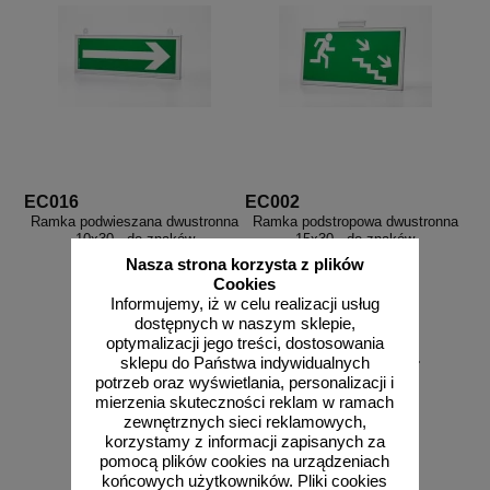
EC016
EC002
Ramka podwieszana dwustronna
Ramka podstropowa dwustronna
10x30 - do znaków
15x30 - do znaków
ewakuacyjnych
ewakuacyjnych
Nasza strona korzysta z plików
Cookies
Informujemy, iż w celu realizacji usług
dostępnych w naszym sklepie,
optymalizacji jego treści, dostosowania
od 115,36 zł
od 120,96 zł
sklepu do Państwa indywidualnych
potrzeb oraz wyświetlania, personalizacji i
93,79 zł netto
98,34 zł netto
mierzenia skuteczności reklam w ramach
do koszyka
do koszyka
zewnętrznych sieci reklamowych,
korzystamy z informacji zapisanych za
pomocą plików cookies na urządzeniach
końcowych użytkowników. Pliki cookies