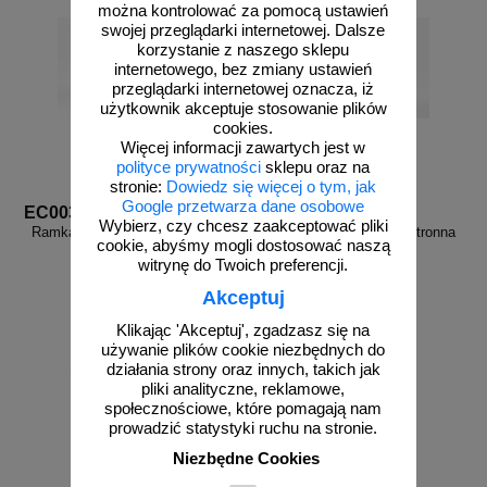
można kontrolować za pomocą ustawień
swojej przeglądarki internetowej. Dalsze
korzystanie z naszego sklepu
internetowego, bez zmiany ustawień
przeglądarki internetowej oznacza, iż
użytkownik akceptuje stosowanie plików
cookies.
Więcej informacji zawartych jest w
polityce prywatności
sklepu oraz na
stronie:
Dowiedz się więcej o tym, jak
Google przetwarza dane osobowe
EC003
EC004
Wybierz, czy chcesz zaakceptować pliki
Ramka podstropowa dwustronna
Ramka podstropowa dwustronna
cookie, abyśmy mogli dostosować naszą
20x40 - do znaków
15x15 - do znaków
witrynę do Twoich preferencji.
ewakuacyjnych
ewakuacyjnych
Akceptuj
Klikając 'Akceptuj', zgadzasz się na
używanie plików cookie niezbędnych do
od 137,77 zł
od 98,55 zł
działania strony oraz innych, takich jak
pliki analityczne, reklamowe,
112,01 zł netto
80,12 zł netto
społecznościowe, które pomagają nam
do koszyka
do koszyka
prowadzić statystyki ruchu na stronie.
Niezbędne Cookies