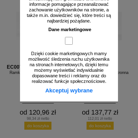
informacje pomagające przeanalizować
zachowanie użytkowników na stronie, a
także m.in. dowiedzieć się, które treści są
najbardziej pożądane.
Dane marketingowe
Dzięki cookie marketingowych mamy
możliwość śledzenia ruchu użytkownika
na stronach internetowych, dzięki temu
EC007
EC008
możemy wyświetlać indywidualnie
Ramka semaforowa dwustronna
Ramka semaforowa dwustronna
dopasowane treści i reklamy oraz do
15x30 - do znaków
20x40 - do znaków
realizować funkcje społecznościowe.
ewakuacyjnych
ewakuacyjnych
Akceptuj wybrane
od 120,96 zł
od 137,77 zł
98,34 zł netto
112,01 zł netto
do koszyka
do koszyka