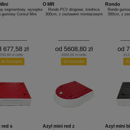
Mini
O MR
Rondo
wy segmentowy, wysepka
Rondo PCV drogowe, średnica
Rondo gumow
 gumowy Consul Mini
300cm, z zestawem montażowym
300cm, z z
d 677,58 zł
od 5608,80 zł
od 7
550,88 zł netto
4560,00 zł netto
6125
do koszyka
do koszyka
d
 red s
Azyl mini red z
Azyl mini b