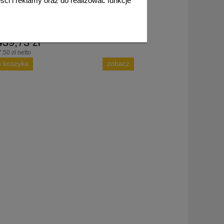
ci i reklamy oraz do realizować funkcje
439,73 zł
,50 zł netto
o koszyka
zobacz