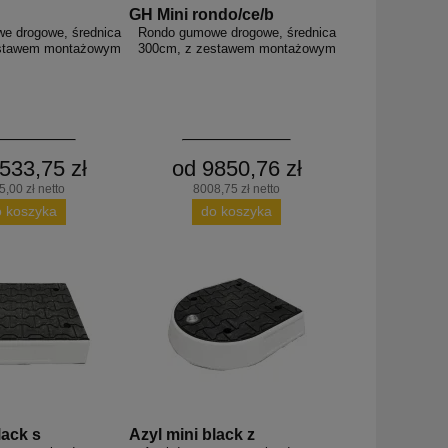
GH Mini rondo/ce/b
e drogowe, średnica
Rondo gumowe drogowe, średnica
estawem montażowym
300cm, z zestawem montażowym
533,75 zł
od 9850,76 zł
,00 zł netto
8008,75 zł netto
o koszyka
do koszyka
lack s
Azyl mini black z