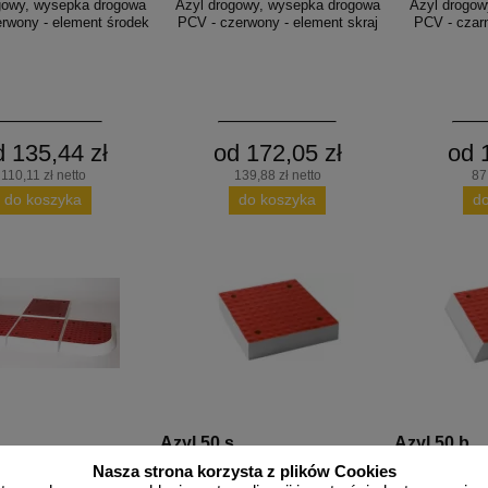
gowy, wysepka drogowa
Azyl drogowy, wysepka drogowa
Azyl drogow
rwony - element środek
PCV - czerwony - element skraj
PCV - czarn
d 135,44 zł
od 172,05 zł
od 
110,11 zł netto
139,88 zł netto
87
do koszyka
do koszyka
d
Azyl 50 s
Azyl 50 b
gowy, wysepka drogowa
Azyl drogowy, wysepka drogowa
Azyl drogow
Nasza strona korzysta z plików Cookies
PCV VB
PCV VB - element środkowy, środek
PCV VB - elem