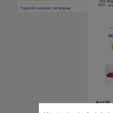
Azyl dro
PCV - cze
Pojemniki na piasek i sól drogową
o
Azyl 50
Azyl dro