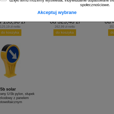
dzięki temu możemy wyświetlać indywidualnie dopasowane treś
społecznościowe.
Akceptuj wybrane
d 153,98 zł
od 323,48 zł
od 
125,19 zł netto
262,99 zł netto
357
do koszyka
do koszyka
d
-5b solar
wny U-5b pylon, słupek
zkodowy z panelem
otowoltaicznym