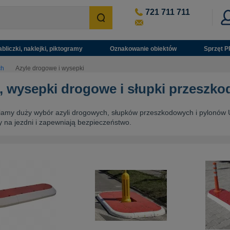
721 711 711
abliczki, naklejki, piktogramy
Oznakowanie obiektów
Sprzęt P
ch
Azyle drogowe i wysepki
, wysepki drogowe i słupki przeszk
iamy duży wybór azyli drogowych, słupków przeszkodowych i pylonów 
 na jezdni i zapewniają bezpieczeństwo.