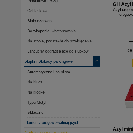
Plastikowe (PCV)
GH Azyl 
Azyl drogo
Odblaskowe
drogowa
Biało-czerwone
Do wkopania, wbetonowania
Na stopie, podstawie do przykręcenia
o
Łańcuchy odgradzające do słupków
Słupki i Blokady parkingowe
Automatyczne i na pilota
Na klucz
Na kłódkę
Typu Motyl
Składane
Elementy progów zwalniających
Azyl mini
Azyle drogowe i wysepki