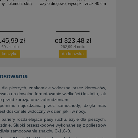
ny - element skraj
azyle drogowe, wysepki, znak 40 cm
145,99 zł
od 323,48 zł
,69 zł netto
262,99 zł netto
o koszyka
do koszyka
tosowania
dla pieszych, znakomicie widoczna przez kierowców,
ala na dowolne formatowanie wielkości i kształtu, jak
 przed korozją oraz zabrudzeniami.
 pomimo najeżdżania przez samochody, dzięki mas
est doskonale widoczny w dzień jak i w nocy.
 bariery rozdzielające pasy ruchu, azyle dla pieszych,
zdnie. Słupki przeszkodowe wykonane są z poliestrów
ożliwia zamocowanie znaków C-1,C-9.