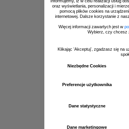
Informujemy, iż w celu realizacji usług 
oraz wyświetlania, personalizacji i mie
pomocą plików cookies na urządzeni
internetowej. Dalsze korzystanie z nas
Więcej informacji zawartych jest w
po
o
Wybierz, czy chcesz 
Klikając 'Akceptuj', zgadzasz się na u
społ
Niezbędne Cookies
Preferencje użytkownika
Dane statystyczne
U-5a pcv
Słupek prz
azyle dro
Dane marketingowe