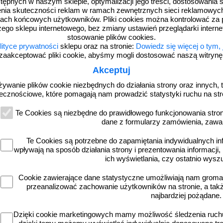
dostępnych w naszym sklepie, optymalizacji jego treści, dostosowania
rzenia skuteczności reklam w ramach zewnętrznych sieci reklamowyc
ach końcowych użytkowników. Pliki cookies można kontrolować za 
zego sklepu internetowego, bez zmiany ustawień przeglądarki intern
stosowanie plików cookies.
lityce prywatności
sklepu oraz na stronie:
Dowiedz się więcej o tym,
d 694,95 zł
od 132,23 zł
od 
zaakceptować pliki cookie, abyśmy mogli dostosować naszą witrynę d
565,00 zł netto
107,50 zł netto
107
Akceptuj
do koszyka
do koszyka
d
żywanie plików cookie niezbędnych do działania strony oraz innych, t
ecznościowe, które pomagają nam prowadzić statystyki ruchu na str
Te Cookies są niezbędne do prawidłowego funkcjonowania strony
dane z formularzy zamówienia, zawa
Te Cookies są potrzebne do zapamiętania indywidualnych in
wpływają na sposób działania strony i prezentowania informacji, 
ich wyświetlania, czy ostatnio wysz
Cookie zawierające dane statystyczne umożliwiają nam grom
przeanalizować zachowanie użytkowników na stronie, a także 
U-5b 40
U-5b 60
najbardziej pożądane.
eszkodowy, pylon U-5a na
Słupek przeszkodowy, pylon U-5b na
Słupek przesz
gowe, wysepki, otwór na
azyle drogowe, wysepki, znak 40 cm
azyle drogowe
znak drogowy
Dzięki cookie marketingowych mamy możliwość śledzenia ruchu