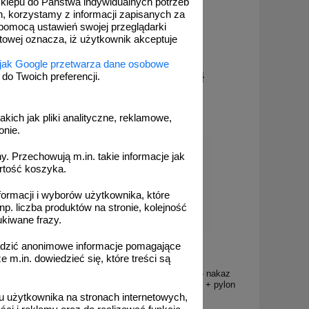
 sklepu do Państwa indywidualnych potrzeb
h, korzystamy z informacji zapisanych za
pomocą ustawień swojej przeglądarki
etowej oznacza, iż użytkownik akceptuje
 jak Google przetwarza dane osobowe
132,23 zł
od 132,23 zł
o Twoich preferencji.
,50 zł netto
107,50 zł netto
o koszyka
do koszyka
akich jak pliki analityczne, reklamowe,
onie.
. Przechowują m.in. takie informacje jak
rtość koszyka.
formacji i wyborów użytkownika, które
np. liczba produktów na stronie, kolejność
ukiwane frazy.
adzić anonimowe informacje pomagające
m.in. dowiedzieć się, które treści są
BT C-9 U-5c
kodowy, pylon U-5b na
Znak aktywny C-9 + U-5c - nakaz
, wysepki, znak 60 cm
jazdy z prawej strony znaku + pylon
przeszkodowy
 użytkownika na stronach internetowych,