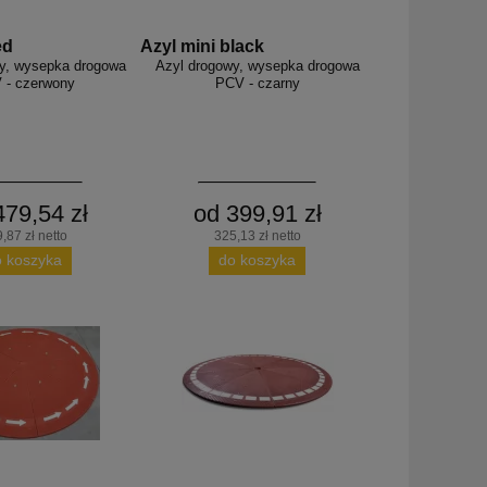
ed
Azyl mini black
y, wysepka drogowa
Azyl drogowy, wysepka drogowa
 - czerwony
PCV - czarny
479,54 zł
od 399,91 zł
,87 zł netto
325,13 zł netto
o koszyka
do koszyka