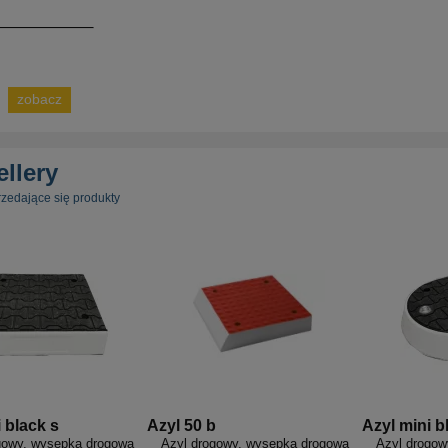
zobacz
ellery
rzedające się produkty
 black s
Azyl 50 b
Azyl mini b
gowy, wysepka drogowa
Azyl drogowy, wysepka drogowa
Azyl drogow