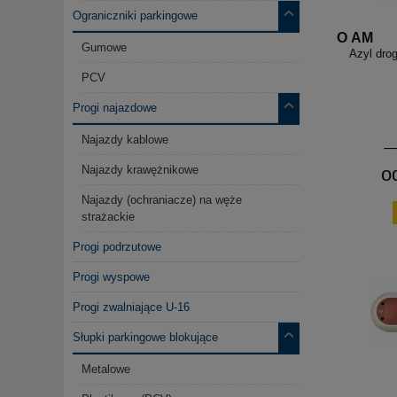
Ograniczniki parkingowe
O AM
Gumowe
Azyl dro
PCV
Progi najazdowe
Najazdy kablowe
o
Najazdy krawężnikowe
Najazdy (ochraniacze) na węże
strażackie
Progi podrzutowe
Progi wyspowe
Progi zwalniające U-16
Słupki parkingowe blokujące
Metalowe