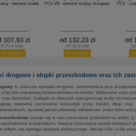
arny - element środek
PCV VB - element skrajny, brzegowy
PCV - czar
d 107,93 zł
od 132,23 zł
od 
87,75 zł netto
107,50 zł netto
118
do koszyka
do koszyka
d
i drogowe i słupki przeszkodowe oraz ich zas
rogowy
to sztuczna wysepka drogowa, zamontowana przy przejściach 
o znacznie poprawiają bezpieczeństwo na drodze. Wykonanie azylu pozw
ż oraz demontaż. Zaślepki na otworach zabezpieczają śruby montażowe
ogowy zapewnia zachowanie kolorystyki przez bardzo długi czas
ardzalnych, wysokiej jakości elementy odblaskowe, przez które azyl j
 przeszkodowe
stosuje się w celu oznaczenia przeszkód na jezdni, tj.:
 wyodrębnione krawężnikami, miejsca rozpoczęcia pasów dzielących je
ze żółtym, nie wymaga zasilania elektrycznego. Wersja U5a i U-5b um