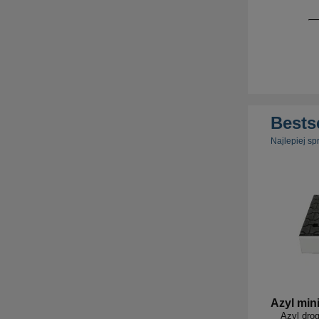
Bests
Najlepiej sp
Azyl mini
Azyl dro