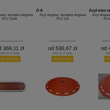
O A
Azyl mini r
gowy, wysepka drogowa
Azyl drogowy, wysepka drogowa
Azyl drogow
PCV OAM
PCV OA
PCV
d 369,11 zł
od 536,67 zł
od 
300,09 zł netto
436,32 zł netto
389
do koszyka
do koszyka
d