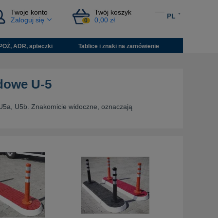
Twoje konto
Twój koszyk
PL
Zaloguj się
0,00 zł
0
POŻ, ADR, apteczki
Tablice i znaki na zamówienie
odowe U-5
U5a, U5b. Znakomicie widoczne, oznaczają