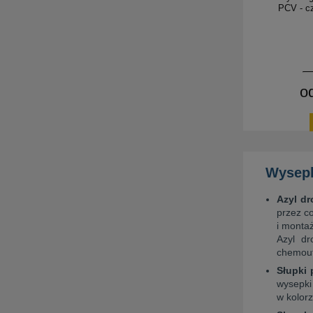
PCV - cz
o
Wysepk
Azyl d
przez c
i monta
Azyl dr
chemoutw
Słupki
wysepki
w kolor