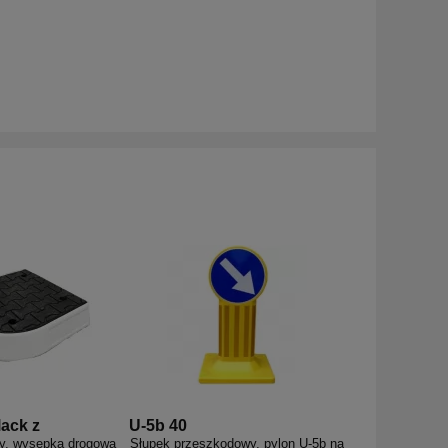
lack z
U-5b 40
y, wysepka drogowa
Słupek przeszkodowy, pylon U-5b na