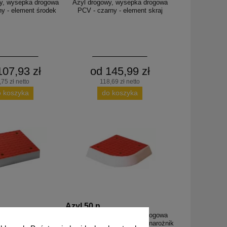
y, wysepka drogowa
Azyl drogowy, wysepka drogowa
y - element środek
PCV - czarny - element skraj
107,93 zł
od 145,99 zł
,75 zł netto
118,69 zł netto
o koszyka
do koszyka
Azyl 50 n
y, wysepka drogowa
Azyl drogowy, wysepka drogowa
ent skrajny, brzegowy
PCV VB - element narożny, narożnik