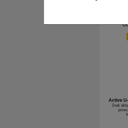
o
Active U
Znak akty
przes
f