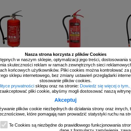
Nasza strona korzysta z plików Cookies
dostępnych w naszym sklepie, optymalizacji jego treści, dostosowania
1A_F003
1A004
rzenia skuteczności reklam w ramach zewnętrznych sieci reklamowyc
proszkowa 4kg ABC/E -
Gaśnica proszkowa 4kg ABC/MP -
Gaśnica pro
ach końcowych użytkowników. Pliki cookies można kontrolować za 
az-Tech GP-4X
Ogniochron Silesian GP-4x
Gaz
zego sklepu internetowego, bez zmiany ustawień przeglądarki intern
stosowanie plików cookies.
lityce prywatności
sklepu oraz na stronie:
Dowiedz się więcej o tym,
zaakceptować pliki cookie, abyśmy mogli dostosować naszą witrynę d
Akceptuj
d 217,44 zł
od 
żywanie plików cookie niezbędnych do działania strony oraz innych, t
176,78 zł netto
190
ecznościowe, które pomagają nam prowadzić statystyki ruchu na str
do koszyka
zobacz
d
Te Cookies są niezbędne do prawidłowego funkcjonowania strony
dane z formularzy zamówienia, zawa