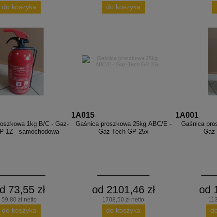
do koszyka
do koszyka
1A015
1A001
roszkowa 1kg B/C - Gaz-
Gaśnica proszkowa 25kg ABC/E -
Gaśnica pro
P-1Z - samochodowa
Gaz-Tech GP 25x
Gaz
d 73,55 zł
od 2101,46 zł
od 
59,80 zł netto
1708,50 zł netto
113
do koszyka
do koszyka
d