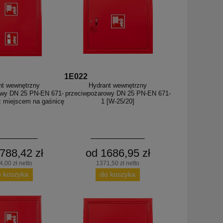
1E022
nt wewnętrzny
Hydrant wewnętrzny
owy DN 25 PN-EN 671-
przeciwpożarowy DN 25 PN-EN 671-
z miejscem na gaśnicę
1 [W-25/20]
788,42 zł
od 1686,95 zł
,00 zł netto
1371,50 zł netto
o koszyka
do koszyka