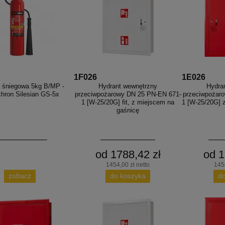
1F026
1E026
 śniegowa 5kg B/MP -
Hydrant wewnętrzny
Hydra
hron Silesian GS-5x
przeciwpożarowy DN 25 PN-EN 671-
przeciwpożar
1 [W-25/20G] fit, z miejscem na
1 [W-25/20G] 
gaśnicę
od 1788,42 zł
od 1
1454,00 zł netto
1454
zobacz
do koszyka
d