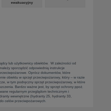
ewakuacyjny
ądcy lub użytkownicy obiektów. W zależności od
należy sporządzić odpowiednią instrukcje
 przeciwpożarowe. Oprócz dokumentów, które
nie obiektu w sprzęt przeciwpożarowy, który – w razie
icze, w tym podręczny sprzęt przeciwpożarowy, w które
zczenia. Bardzo ważne jest, by sprzęt ochrony ppoż.
awane regularnym przeglądom technicznym i
dranty wewnętrzne (hydranty 25, hydranty 33,
y do celów przeciwpożarowych.