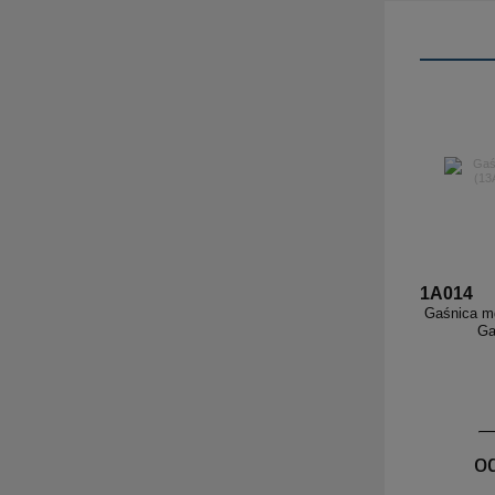
1A014
Gaśnica mg
Ga
o