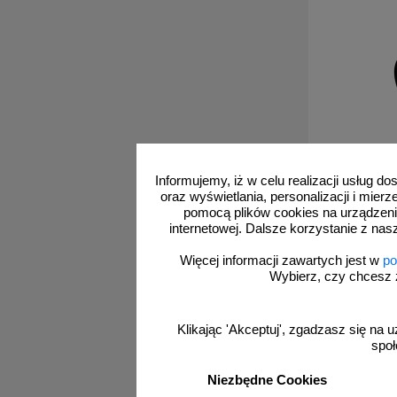
Informujemy, iż w celu realizacji usług 
1A002
oraz wyświetlania, personalizacji i mie
Gaśnica 
pomocą plików cookies na urządzeni
G
internetowej. Dalsze korzystanie z nas
Więcej informacji zawartych jest w
po
Wybierz, czy chcesz 
o
Klikając 'Akceptuj', zgadzasz się na u
społ
Niezbędne Cookies