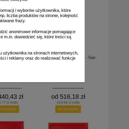
formacji i wyborów użytkownika, które
np. liczba produktów na stronie, kolejność
ukiwane frazy.
adzić anonimowe informacje pomagające
m.in. dowiedzieć się, które treści są
1A009
 użytkownika na stronach internetowych,
wa 6l ABF - Gaz-Tech
Gaśnica śniegowa 5kg B/E - Gaz-
ci i reklamy oraz do realizować funkcje
GW-6X
Tech GS-5X
340,43 zł
od 516,18 zł
,77 zł netto
419,66 zł netto
o koszyka
do koszyka