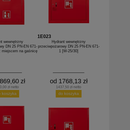
1E023
nt wewnętrzny
Hydrant wewnętrzny
owy DN 25 PN-EN 671-
przeciwpożarowy DN 25 PN-EN 671-
z miejscem na gaśnicę
1 [W-25/30]
869,60 zł
od 1768,13 zł
,00 zł netto
1437,50 zł netto
o koszyka
do koszyka