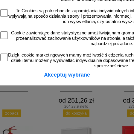
Te Cookies są potrzebne do zapamiętania indywidualnych in
wpływają na sposób działania strony i prezentowania informacji, 
ich wyświetlania, czy ostatnio wysz
Cookie zawierające dane statystyczne umożliwiają nam grom
przeanalizować zachowanie użytkowników na stronie, a także 
najbardziej pożądane.
1A007
1A016
Dzięki cookie marketingowych mamy możliwość śledzenia ruchu
oszkowa 9kg ABC/MP/E -
Gaśnica płynowa 2l ABF - Gaz-Tech
Gaśnica płyno
dzięki temu możemy wyświetlać indywidualnie dopasowane treś
hron Silesian GP-9x
GW-2X
społecznościowe.
Akceptuj wybrane
od 251,26 zł
od 
204,28 zł netto
276
zobacz
do koszyka
d