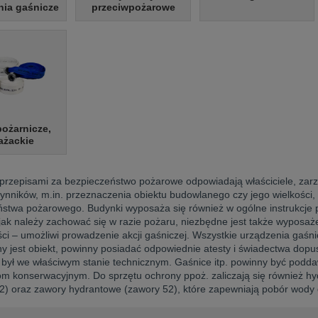
nia gaśnicze
przeciwpożarowe
ożarnicze,
ażackie
przepisami za bezpieczeństwo pożarowe odpowiadają właściciele, zarz
ynników, m.in. przeznaczenia obiektu budowlanego czy jego wielkości, 
ństwa pożarowego. Budynki wyposaża się również w ogólne instrukcje
jak należy zachować się w razie pożaru, niezbędne jest także wyposaże
ci – umożliwi prowadzenie akcji gaśniczej. Wszystkie urządzenia gaśn
 jest obiekt, powinny posiadać odpowiednie atesty i świadectwa dopus
był we właściwym stanie technicznym. Gaśnice itp. powinny być podd
m konserwacyjnym. Do sprzętu ochrony ppoż. zaliczają się również hy
2) oraz zawory hydrantowe (zawory 52), które zapewniają pobór wod