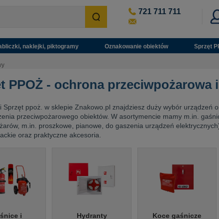
721 711 711
abliczki, naklejki, piktogramy
Oznakowanie obiektów
Sprzęt P
wy
t PPOŻ - ochrona przeciwpożarowa i
i Sprzęt ppoż. w sklepie Znakowo.pl znajdziesz duży wybór urządzeń 
zenia przeciwpożarowego obiektów. W asortymencie mamy m.in. gaśni
żarów, m.in. proszkowe, pianowe, do gaszenia urządzeń elektrycznych)
ackie oraz praktyczne akcesoria.
śnice i
Hydranty
Koce gaśnicze