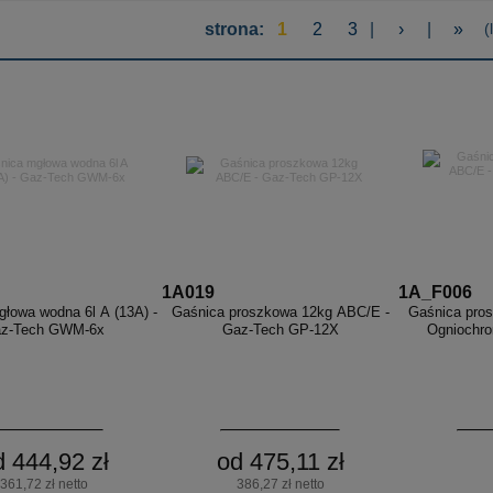
strona:
1
2
3
|
›
|
»
(
1A019
1A_F006
łowa wodna 6l A (13A) -
Gaśnica proszkowa 12kg ABC/E -
Gaśnica pro
z-Tech GWM-6x
Gaz-Tech GP-12X
Ogniochro
d 444,92 zł
od 475,11 zł
361,72 zł netto
386,27 zł netto