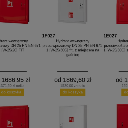
1F027
1E027
drant wewnętrzny
Hydrant wewnętrzny
Hydra
arowy DN 25 PN-EN 671-
przeciwpożarowy DN 25 PN-EN 671-
przeciwpożar
1 [W-25/20] FIT
1 [W-25/30G] fit, z miejscem na
1 [W-25/30G] 
gaśnicę
 1686,95 zł
od 1869,60 zł
od 1
1371,50 zł netto
1520,00 zł netto
1520
do koszyka
do koszyka
d