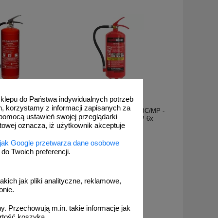
 sklepu do Państwa indywidualnych potrzeb
1A_F004
h, korzystamy z informacji zapisanych za
szkowa 6kg ABC/E -
Gaśnica proszkowa 6kg ABC/MP -
pomocą ustawień swojej przeglądarki
-Tech GP-6X
Ogniochron Silesian GP-6x
etowej oznacza, iż użytkownik akceptuje
 jak Google przetwarza dane osobowe
o Twoich preferencji.
234,54 zł
akich jak pliki analityczne, reklamowe,
,68 zł netto
onie.
o koszyka
zobacz
. Przechowują m.in. takie informacje jak
rtość koszyka.