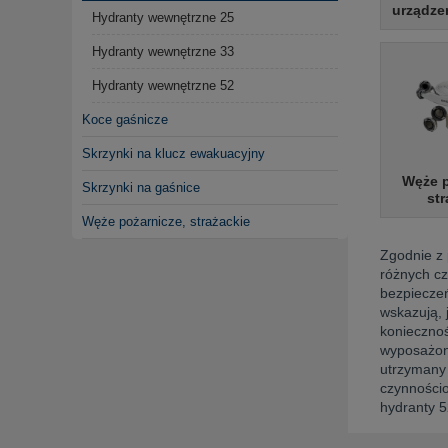
urządze
Hydranty wewnętrzne 25
Hydranty wewnętrzne 33
Hydranty wewnętrzne 52
Koce gaśnicze
Skrzynki na klucz ewakuacyjny
Węże p
Skrzynki na gaśnice
str
Węże pożarnicze, strażackie
Zgodnie z 
różnych cz
bezpiecze
wskazują, 
koniecznoś
wyposażony
utrzymany 
czynnościo
hydranty 5