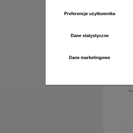
Preferencje użytkownika
Dane statystyczne
1A_F005
Dane marketingowe
Gaśnica pr
Ognioc