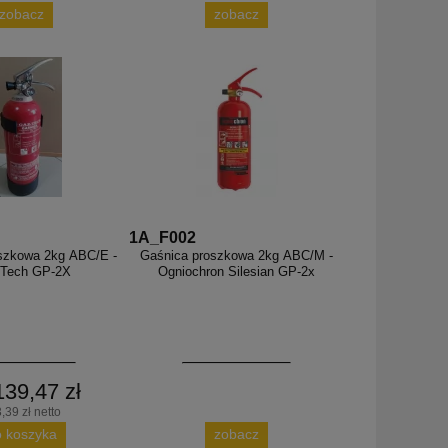
zobacz
zobacz
1A_F002
szkowa 2kg ABC/E -
Gaśnica proszkowa 2kg ABC/M -
-Tech GP-2X
Ogniochron Silesian GP-2x
139,47 zł
,39 zł netto
o koszyka
zobacz