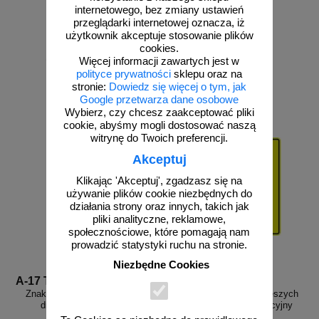
dzieci - drogowy
internetowego, bez zmiany ustawień
przeglądarki internetowej oznacza, iż
użytkownik akceptuje stosowanie plików
cookies.
od 103,94 zł
od 110,97 zł
Więcej informacji zawartych jest w
polityce prywatności
sklepu oraz na
84,50 zł netto
90,22 zł netto
stronie:
Dowiedz się więcej o tym, jak
do koszyka
do koszyka
Google przetwarza dane osobowe
Wybierz, czy chcesz zaakceptować pliki
cookie, abyśmy mogli dostosować naszą
witrynę do Twoich preferencji.
Akceptuj
Klikając 'Akceptuj', zgadzasz się na
używanie plików cookie niezbędnych do
działania strony oraz innych, takich jak
pliki analityczne, reklamowe,
społecznościowe, które pomagają nam
prowadzić statystyki ruchu na stronie.
Niezbędne Cookies
A-17 T2
D-6 FLUO
Znak A-17 T2 Uwaga! Dzieci -
Znak D-6 Przejście dla pieszych
drogowy ostrzegawczy
FLUO - drogowy informacyjny