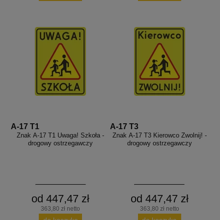
aków drogowych
trowe i hektometrowe
olejowe
wa na zimno
bramowe
e i piktogramy IMO
tura miejska
ci parkowe i miejskie - uliczne
infrastruktury biurowo-magazynowej
e miejskie
owery zewnętrzne
 biura
gazynowe i oznakowanie regałów
hali produkcyjnej
rzwi
rzylepne
 drzwi
A-17 T1
A-17 T3
Znak A-17 T1 Uwaga! Szkoła -
Znak A-17 T3 Kierowco Zwolnij! -
drogowy ostrzegawczy
drogowy ostrzegawczy
od 447,47 zł
od 447,47 zł
363,80 zł netto
363,80 zł netto
do koszyka
do koszyka