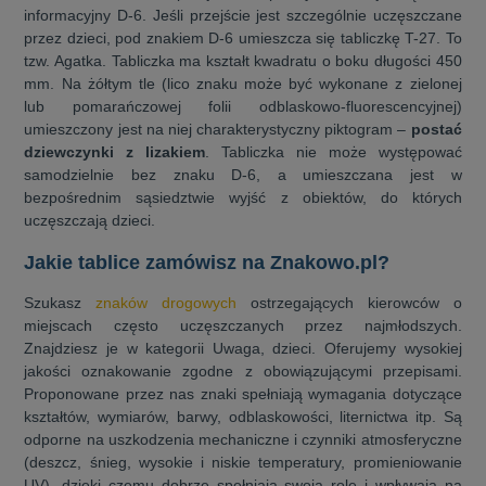
informacyjny D-6. Jeśli przejście jest szczególnie uczęszczane
przez dzieci, pod znakiem D-6 umieszcza się tabliczkę T-27. To
tzw. Agatka. Tabliczka ma kształt kwadratu o boku długości 450
mm. Na żółtym tle (lico znaku może być wykonane z zielonej
lub pomarańczowej folii odblaskowo-fluorescencyjnej)
umieszczony jest na niej charakterystyczny piktogram –
postać
dziewczynki z lizakiem
. Tabliczka nie może występować
samodzielnie bez znaku D-6, a umieszczana jest w
bezpośrednim sąsiedztwie wyjść z obiektów, do których
uczęszczają dzieci.
Jakie tablice zamówisz na Znakowo.pl?
Szukasz
znaków drogowych
ostrzegających kierowców o
miejscach często uczęszczanych przez najmłodszych.
Znajdziesz je w kategorii Uwaga, dzieci. Oferujemy wysokiej
jakości oznakowanie zgodne z obowiązującymi przepisami.
Proponowane przez nas znaki spełniają wymagania dotyczące
kształtów, wymiarów, barwy, odblaskowości, liternictwa itp. Są
odporne na uszkodzenia mechaniczne i czynniki atmosferyczne
(deszcz, śnieg, wysokie i niskie temperatury, promieniowanie
UV), dzięki czemu dobrze spełniają swoją rolę i wpływają na