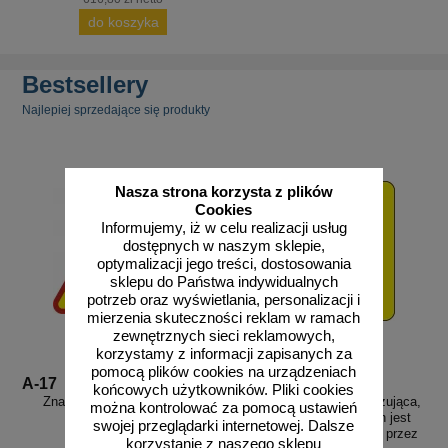
do koszyka
Bestsellery
Najlepiej sprzedające się produkty
Nasza strona korzysta z plików
Cookies
Informujemy, iż w celu realizacji usług
dostępnych w naszym sklepie,
optymalizacji jego treści, dostosowania
sklepu do Państwa indywidualnych
potrzeb oraz wyświetlania, personalizacji i
mierzenia skuteczności reklam w ramach
zewnętrznych sieci reklamowych,
korzystamy z informacji zapisanych za
pomocą plików cookies na urządzeniach
A-17
T-27
końcowych użytkowników. Pliki cookies
Znak A-17 Dzieci - drogowy
Znak T-27 Tabliczka wskazująca,
można kontrolować za pomocą ustawień
ostrzegawczy
że przejście dla pieszych jest
swojej przeglądarki internetowej. Dalsze
szczególnie uczęszczane przez
korzystanie z naszego sklepu