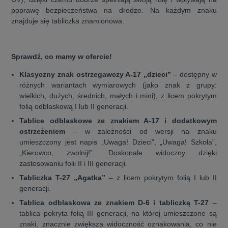
poprawę bezpieczeństwa na drodze. Na każdym znaku
znajduje się tabliczka znamionowa.
Sprawdź, co mamy w ofercie!
Klasyczny znak ostrzegawczy A-17 „dzieci”
– dostępny w
różnych wariantach wymiarowych (jako znak z grupy:
wielkich, dużych, średnich, małych i mini), z licem pokrytym
folią odblaskową I lub II generacji.
Tablice odblaskowe ze znakiem A-17 i dodatkowym
ostrzeżeniem
– w zależności od wersji na znaku
umieszczony jest napis „Uwaga! Dzieci”, „Uwaga! Szkoła”,
„Kierowco, zwolnij!”. Doskonale widoczny dzięki
zastosowaniu folii II i III generacji.
Tabliczka T-27 „Agatka”
– z licem pokrytym folią I lub II
generacji.
Tablica odblaskowa ze znakiem D-6 i tabliczką T-27
–
tablica pokryta folią III generacji, na której umieszczone są
znaki, znacznie zwiększa widoczność oznakowania, co nie