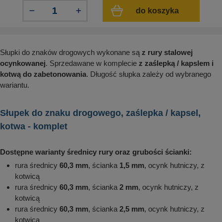
aków drogowych
trowe i hektometrowe
olejowe
do koszyka
wa na zimno
bramowe
e i piktogramy IMO
tura miejska
ci parkowe i miejskie - uliczne
Słupki do znaków drogowych wykonane są
z rury stalowej
infrastruktury biurowo-magazynowej
e miejskie
ocynkowanej
. Sprzedawane w komplecie
z zaślepką / kapslem i
owery zewnętrzne
 biura
kotwą do zabetonowania
. Długość słupka zależy od wybranego
gazynowe i oznakowanie regałów
wariantu.
hali produkcyjnej
rzwi
rzylepne
Słupek do znaku drogowego, zaślepka / kapsel,
 drzwi
kotwa - komplet
Dostępne warianty średnicy rury oraz grubości ścianki:
rura średnicy
60,3 mm
, ścianka
1,5 mm
, ocynk hutniczy, z
kotwicą
rura średnicy
60,3 mm
, ścianka
2 mm
, ocynk hutniczy, z
kotwicą
rura średnicy
60,3 mm
, ścianka
2,5 mm
, ocynk hutniczy, z
kotwicą