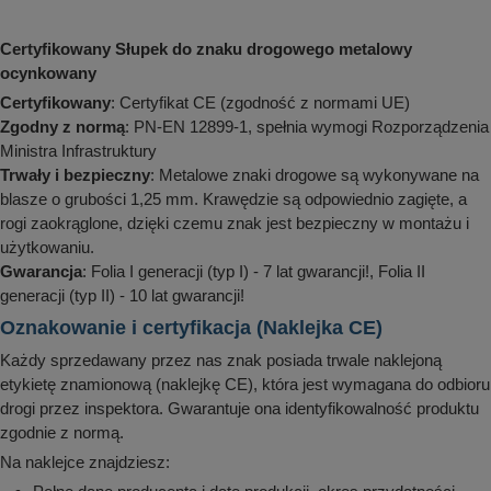
Certyfikowany Słupek do znaku drogowego metalowy
ocynkowany
Certyfikowany
: Certyfikat CE (zgodność z normami UE)
Zgodny z normą
: PN-EN 12899-1, spełnia wymogi Rozporządzenia
Ministra Infrastruktury
Trwały i bezpieczny
: Metalowe znaki drogowe są wykonywane na
blasze o grubości 1,25 mm. Krawędzie są odpowiednio zagięte, a
rogi zaokrąglone, dzięki czemu znak jest bezpieczny w montażu i
użytkowaniu.
Gwarancja
: Folia I generacji (typ I) - 7 lat gwarancji!, Folia II
generacji (typ II) - 10 lat gwarancji!
Oznakowanie i certyfikacja (Naklejka CE)
Każdy sprzedawany przez nas znak posiada trwale naklejoną
etykietę znamionową (naklejkę CE), która jest wymagana do odbioru
drogi przez inspektora. Gwarantuje ona identyfikowalność produktu
zgodnie z normą.
Na naklejce znajdziesz: