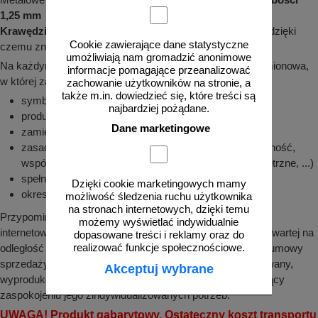
1,25 mm
Krawędzie
są odpowiednio
zagięte
, a
rogi zaokrąglone
, dzięki
Cookie zawierające dane statystyczne
czemu znak jest
bezpieczny w montażu i użytkowaniu
umożliwiają nam gromadzić anonimowe
Na każdym znaku znajduje się odpowiednia naklejka znamionowa,
informacje pomagające przeanalizować
w której zawarte są m. in. takie informacje jak:
zachowanie użytkowników na stronie, a
także m.in. dowiedzieć się, które treści są
symbol znaku, grubość blachy, wymiary
najbardziej pożądane.
producent, data produkcji
Dane marketingowe
zamierzone zastosowanie
zasadnicze charakterystyki (mocowanie, chromatyczność,
współczynnik odblasku, odporność na czynniki zewnętrzne, ...)
spełniana norma, numer deklaracji
Dzięki cookie marketingowych mamy
okres przydatności
możliwość śledzenia ruchu użytkownika
na stronach internetowych, dzięki temu
Przypominamy, że zgodnie z pkt. 8.9 regulaminu sklepu
możemy wyświetlać indywidualnie
internetowego znakowo.pl prawo odstąpienia od umowy zawartej na
dopasowane treści i reklamy oraz do
realizować funkcje społecznościowe.
odległość nie przysługuje konsumentowi w odniesieniu do umowy
sprzedaży, której przedmiotem jest produkt nieprefabrykowany,
Akceptuj wybrane
wyprodukowany według specyfikacji konsumenta lub służący
zaspokojeniu jego zindywidualizowanych potrzeb.
UWAGA! Produkt gabarytowy. Ostateczny koszt transportu