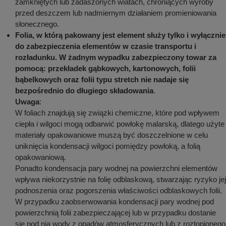
zamkniętych lub zadaszonych wiatach, chroniących wyroby
przed deszczem lub nadmiernym działaniem promieniowania
słonecznego.
Folia, w którą pakowany jest element służy tylko i wyłącznie
do zabezpieczenia elementów w czasie transportu i
rozładunku. W żadnym wypadku zabezpieczony towar za
pomocą: przekładek gąbkowych, kartonowych, folii
bąbelkowych oraz folii typu stretch nie nadaje się
bezpośrednio do długiego składowania
.
Uwaga
:
W foliach znajdują się związki chemiczne, które pod wpływem
ciepła i wilgoci mogą odbarwić powłokę malarską, dlatego użyte
materiały opakowaniowe muszą być doszczelnione w celu
uniknięcia kondensacji wilgoci pomiędzy powłoką, a folią
opakowaniową.
Ponadto kondensacja pary wodnej na powierzchni elementów
wpływa niekorzystnie na folię odblaskową, stwarzając ryzyko jej
podnoszenia oraz pogorszenia właściwości odblaskowych folii.
W przypadku zaobserwowania kondensacji pary wodnej pod
powierzchnią folii zabezpieczającej lub w przypadku dostanie
się pod nią wody z opadów atmosferycznych lub z roztopionego