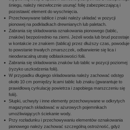
śniegu, należy niezwłocznie usunąć folię zabezpieczającą i
pozostawić element do wyschnięcia.
Przechowywane tablice i znaki należy układać w pozycji
pionowej na podkładkach drewnianych lub paletach.
Zabrania się składowania oznakowania pionowego (tablic,
znaków) bezpośrednio na ziemi. Jeżeli woda lub brud pozostaje
w kontakcie ze znakiem (tablicą) przez dłuższy czas, powoduje
to powstanie trwałych zmarszczek, odbarwienie się lica i
nieodwracalną utratę odblaskowości folii.
Zabrania się składowania znaków lub tablic w pozycji poziomej
(ryzyko uszkodzenia folii).
W przypadku długiego składowania należy zachować odstęp
około 10 cm pomiędzy licami tablic lub znaku (gwarantuje to
prawidłową cyrkulację powietrza i zapobiega marszczeniu się
folii).
Słupki, uchwyty i inne elementy przechowywane w odkrytych
magazynach składować w ażurowych pojemnikach
umożliwiających ściekanie wody.
Przy rozładunku i przechowywaniu elementów oznakowania
pionowego należy zachować szczególną ostrożność, gdyż