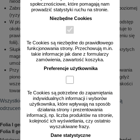
nieodwracalną utratę odblaskowości folii.
społecznościowe, które pomagają nam
Zabrania się składowania znaków lub tablic w pozycji poziomej
prowadzić statystyki ruchu na stronie.
(ryzyko uszkodzenia folii).
Niezbędne Cookies
W przypadku długiego składowania należy zachować odstęp
około 10 cm pomiędzy licami tablic lub znaku (gwarantuje to
prawidłową cyrkulację powietrza i zapobiega marszczeniu się
folii).
Te Cookies są niezbędne do prawidłowego
funkcjonowania strony. Przechowują m.in.
Słupki, uchwyty i inne elementy przechowywane w odkrytych
takie informacje jak dane z formularzy
magazynach składować w ażurowych pojemnikach
zamówienia, zawartość koszyka.
umożliwiających ściekanie wody.
Preferencje użytkownika
Przy rozładunku i przechowywaniu elementów oznakowania
pionowego należy zachować szczególną ostrożność, gdyż
wszelkiego rodzaju zarysowania powodują obniżenie jakości
towaru.
Te Cookies są potrzebne do zapamiętania
indywidualnych informacji i wyborów
Wszystkie odstępstwa od niniejszej instrukcji powodują
użytkownika, które wpływają na sposób
odrzucenie reklamacji.
działania strony i prezentowania
informacji, np. liczba produktów na stronie,
kolejność ich wyświetlania, czy ostatnio
Folia I generacji (typ I) - 7 lat gwarancji!
wyszukiwane frazy.
Folia II generacji (typ II) - 10 lat gwarancji!
Dane statystyczne
Metalowe znaki drogowe są wykonywane na
blasze o grubości