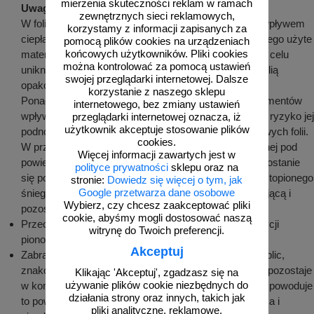
mierzenia skuteczności reklam w ramach
Uwaga
:
zewnętrznych sieci reklamowych,
W foliach znajdują się związki chemiczne, które pod wpływem
korzystamy z informacji zapisanych za
ciepła i wilgoci mogą odbarwić powłokę malarską, dlatego użyte
pomocą plików cookies na urządzeniach
końcowych użytkowników. Pliki cookies
materiały opakowaniowe muszą być doszczelnione w celu
można kontrolować za pomocą ustawień
uniknięcia kondensacji wilgoci pomiędzy powłoką, a folią
swojej przeglądarki internetowej. Dalsze
opakowaniową.
korzystanie z naszego sklepu
Ponadto kondensacja pary wodnej na powierzchni elementów
internetowego, bez zmiany ustawień
wpływa niekorzystnie na folię odblaskową, stwarzając ryzyko jej
przeglądarki internetowej oznacza, iż
użytkownik akceptuje stosowanie plików
podnoszenia oraz pogorszenia właściwości odblaskowych folii.
cookies.
W przypadku zaobserwowania kondensacji pary wodnej pod
Więcej informacji zawartych jest w
powierzchnią folii zabezpieczającej lub w przypadku dostanie
polityce prywatności
sklepu oraz na
się pod nią wody z opadów atmosferycznych lub z roztopionego
stronie:
Dowiedz się więcej o tym, jak
Google przetwarza dane osobowe
śniegu, należy niezwłocznie usunąć folię zabezpieczającą i
Wybierz, czy chcesz zaakceptować pliki
pozostawić element do wyschnięcia.
cookie, abyśmy mogli dostosować naszą
Przechowywane tablice i znaki należy układać w pozycji
witrynę do Twoich preferencji.
pionowej na podkładkach drewnianych lub paletach.
Akceptuj
Zabrania się składowania oznakowania pionowego (tablic,
znaków) bezpośrednio na ziemi. Jeżeli woda lub brud pozostaje
Klikając 'Akceptuj', zgadzasz się na
używanie plików cookie niezbędnych do
w kontakcie ze znakiem (tablicą) przez dłuższy czas, powoduje
działania strony oraz innych, takich jak
to powstanie trwałych zmarszczek, odbarwienie się lica i
pliki analityczne, reklamowe,