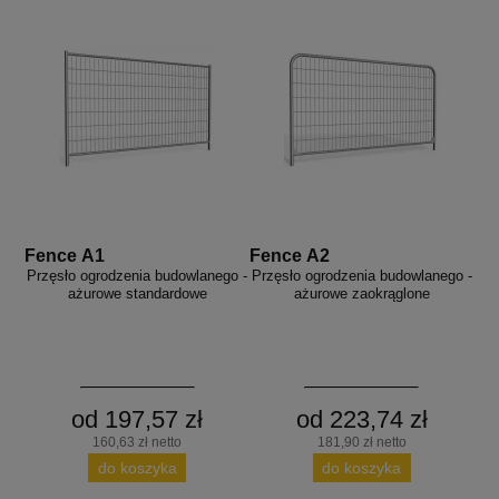
aków drogowych
trowe i hektometrowe
olejowe
wa na zimno
bramowe
e i piktogramy IMO
tura miejska
ci parkowe i miejskie - uliczne
infrastruktury biurowo-magazynowej
e miejskie
owery zewnętrzne
 biura
gazynowe i oznakowanie regałów
hali produkcyjnej
rzwi
rzylepne
 drzwi
Fence A1
Fence A2
Przęsło ogrodzenia budowlanego -
Przęsło ogrodzenia budowlanego -
ażurowe standardowe
ażurowe zaokrąglone
od 197,57 zł
od 223,74 zł
160,63 zł netto
181,90 zł netto
do koszyka
do koszyka