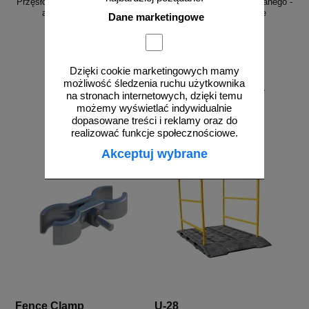
Przęsło ogrodzenia budowlanego -
Przęsło ogrodzenia budowlanego -
ażurowe standardowe
ażurowe zaokrąglone
Dane marketingowe
Dzięki cookie marketingowych mamy
możliwość śledzenia ruchu użytkownika
od 197,57 zł
od 223,74 zł
na stronach internetowych, dzięki temu
160,63 zł netto
181,90 zł netto
możemy wyświetlać indywidualnie
dopasowane treści i reklamy oraz do
do koszyka
do koszyka
realizować funkcje społecznościowe.
Akceptuj wybrane
Fence Clamp
U-28