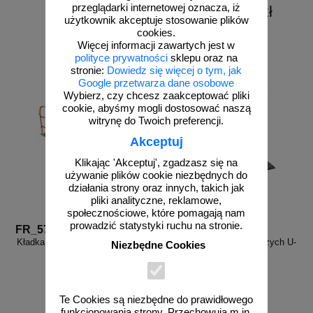
przeglądarki internetowej oznacza, iż
od 2867,99 zł
użytkownik akceptuje stosowanie plików
2331,70 zł netto
cookies.
zobacz
do koszyka
Więcej informacji zawartych jest w
polityce prywatności
sklepu oraz na
stronie:
Dowiedz się więcej o tym, jak
Google przetwarza dane osobowe
Wybierz, czy chcesz zaakceptować pliki
cookie, abyśmy mogli dostosować naszą
witrynę do Twoich preferencji.
Akceptuj
Klikając 'Akceptuj', zgadzasz się na
używanie plików cookie niezbędnych do
działania strony oraz innych, takich jak
pliki analityczne, reklamowe,
społecznościowe, które pomagają nam
prowadzić statystyki ruchu na stronie.
FR_578
U-28
Kładka budowlana dla pieszych U-
Kładka budowlana dla pieszych U-
Niezbędne Cookies
28 298 x 100
28 170x100
Te Cookies są niezbędne do prawidłowego
funkcjonowania strony. Przechowują m.in.