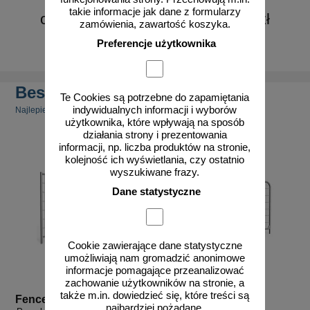
takie informacje jak dane z formularzy
od 4613,99 zł
od 1397,65 zł
zamówienia, zawartość koszyka.
3751,21 zł netto
1136,30 zł netto
Preferencje użytkownika
do koszyka
do koszyka
Bestsellery
Te Cookies są potrzebne do zapamiętania
indywidualnych informacji i wyborów
Najlepiej sprzedające się produkty
użytkownika, które wpływają na sposób
działania strony i prezentowania
informacji, np. liczba produktów na stronie,
kolejność ich wyświetlania, czy ostatnio
wyszukiwane frazy.
Dane statystyczne
Cookie zawierające dane statystyczne
umożliwiają nam gromadzić anonimowe
informacje pomagające przeanalizować
zachowanie użytkowników na stronie, a
także m.in. dowiedzieć się, które treści są
Fence A1
Fence A2
najbardziej pożądane.