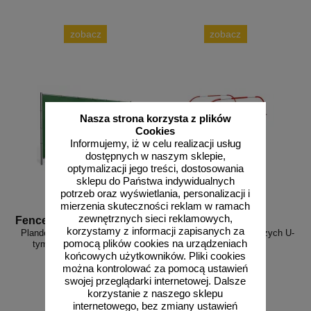
zobacz
zobacz
Nasza strona korzysta z plików
Cookies
Informujemy, iż w celu realizacji usług
dostępnych w naszym sklepie,
optymalizacji jego treści, dostosowania
sklepu do Państwa indywidualnych
potrzeb oraz wyświetlania, personalizacji i
mierzenia skuteczności reklam w ramach
zewnętrznych sieci reklamowych,
Fence Screen
FR_577
korzystamy z informacji zapisanych za
Plandeka ochronna do ogrodzeń
Kładka budowlana dla pieszych U-
pomocą plików cookies na urządzeniach
tymczasowych ażurowych
28 198x100
końcowych użytkowników. Pliki cookies
można kontrolować za pomocą ustawień
swojej przeglądarki internetowej. Dalsze
korzystanie z naszego sklepu
internetowego, bez zmiany ustawień