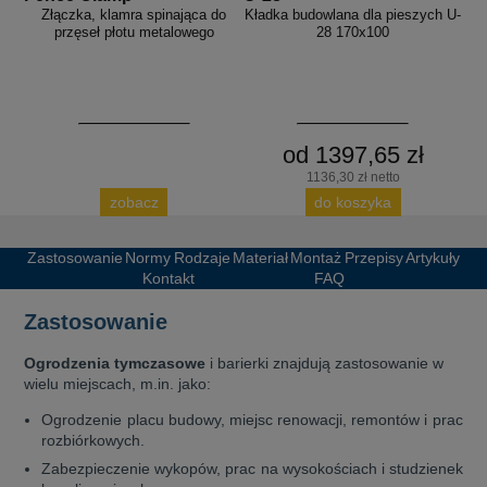
Złączka, klamra spinająca do
Kładka budowlana dla pieszych U-
przęseł płotu metalowego
28 170x100
od 1397,65 zł
1136,30 zł netto
zobacz
do koszyka
Zastosowanie
Normy
Rodzaje
Materiał
Montaż
Przepisy
Artykuły
Kontakt
FAQ
Zastosowanie
Ogrodzenia tymczasowe
i barierki znajdują zastosowanie w
wielu miejscach, m.in. jako:
Ogrodzenie placu budowy, miejsc renowacji, remontów i prac
rozbiórkowych.
Zabezpieczenie wykopów, prac na wysokościach i studzienek