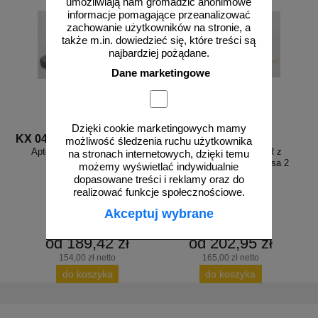
umożliwiają nam gromadzić anonimowe
informacje pomagające przeanalizować
zachowanie użytkowników na stronie, a
także m.in. dowiedzieć się, które treści są
najbardziej pożądane.
Dane marketingowe
Dzięki cookie marketingowych mamy
KX 0496
KX 0303
możliwość śledzenia ruchu użytkownika
Apteczka ekologiczna ADR
Walizka skrzynka ADR z
na stronach internetowych, dzięki temu
wyposażeniem gazy klasa 2
możemy wyświetlać indywidualnie
dopasowane treści i reklamy oraz do
realizować funkcje społecznościowe.
Akceptuj wybrane
od 189,42 zł
od 202,95 zł
154,00 zł netto
165,00 zł netto
do koszyka
do koszyka