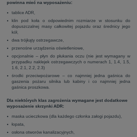
powinna mieć na wyposażeniu:
tablice ADR,
klin pod koła o odpowiednim rozmiarze w stosunku do
dopuszczalnej masy całkowitej pojazdu oraz średnicy jego
kół,
dwa trójkąty ostrzegawcze,
przenośne urządzenia oświetleniowe,
opcjonalnie – płyn do płukania oczu (nie jest wymagany w
przypadku naklejek ostrzegawczych o numerach 1, 1.4, 1.5,
1.6, 2.1, 2.2, 2.3)
środki przeciwpożarowe – co najmniej jedna gaśnica do
gaszenia pożaru silnika lub kabiny i co najmniej jedna
gaśnica proszkowa.
Dla niektórych klas zagrożenia wymagane jest dodatkowe
wyposażenie skrzynki ADR:
maska ucieczkowa (dla każdego członka załogi pojazdu),
łopata,
osłona otworów kanalizacyjnych,