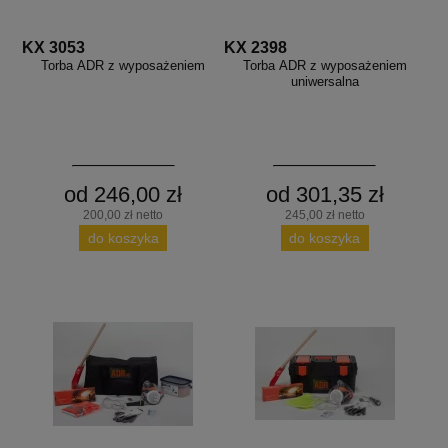
aków drogowych
trowe i hektometrowe
olejowe
wa na zimno
bramowe
KX 3053
KX 2398
e i piktogramy IMO
Torba ADR z wyposażeniem
Torba ADR z wyposażeniem
tura miejska
uniwersalna
ci parkowe i miejskie - uliczne
infrastruktury biurowo-magazynowej
e miejskie
owery zewnętrzne
 biura
gazynowe i oznakowanie regałów
hali produkcyjnej
od 246,00 zł
od 301,35 zł
rzwi
rzylepne
200,00 zł netto
245,00 zł netto
 drzwi
do koszyka
do koszyka