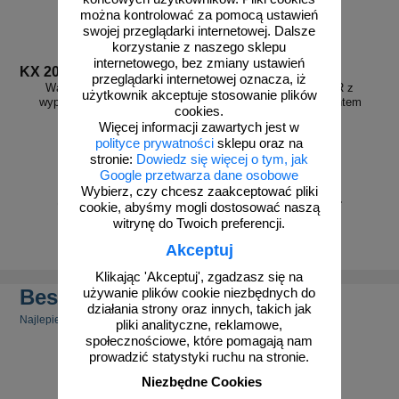
można kontrolować za pomocą ustawień
swojej przeglądarki internetowej. Dalsze
korzystanie z naszego sklepu
internetowego, bez zmiany ustawień
KX 2066
KX 2647
przeglądarki internetowej oznacza, iż
Walizka skrzynka ADR z
Walizka skrzynka ADR z
użytkownik akceptuje stosowanie plików
wyposażeniem uniwersalna
wyposażeniem z sorbentem
cookies.
Więcej informacji zawartych jest w
polityce prywatności
sklepu oraz na
stronie:
Dowiedz się więcej o tym, jak
Google przetwarza dane osobowe
Wybierz, czy chcesz zaakceptować pliki
od 264,45 zł
od 233,70 zł
cookie, abyśmy mogli dostosować naszą
215,00 zł netto
190,00 zł netto
witrynę do Twoich preferencji.
do koszyka
do koszyka
Akceptuj
Klikając 'Akceptuj', zgadzasz się na
Bestsellery
używanie plików cookie niezbędnych do
działania strony oraz innych, takich jak
Najlepiej sprzedające się produkty
pliki analityczne, reklamowe,
społecznościowe, które pomagają nam
prowadzić statystyki ruchu na stronie.
Niezbędne Cookies