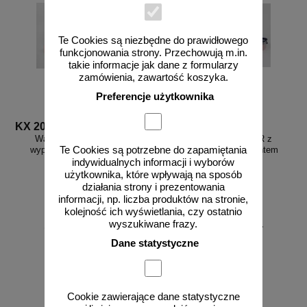
Te Cookies są niezbędne do prawidłowego
funkcjonowania strony. Przechowują m.in.
takie informacje jak dane z formularzy
zamówienia, zawartość koszyka.
Preferencje użytkownika
KX 2066
KX 2647
Walizka skrzynka ADR z
Walizka skrzynka ADR z
Te Cookies są potrzebne do zapamiętania
wyposażeniem uniwersalna
wyposażeniem z sorbentem
indywidualnych informacji i wyborów
użytkownika, które wpływają na sposób
działania strony i prezentowania
informacji, np. liczba produktów na stronie,
kolejność ich wyświetlania, czy ostatnio
wyszukiwane frazy.
od 264,45 zł
od 233,70 zł
215,00 zł netto
190,00 zł netto
Dane statystyczne
do koszyka
do koszyka
Cookie zawierające dane statystyczne