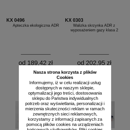
KX 0496
KX 0303
Apteczka ekologiczna ADR
Walizka skrzynka ADR z
wyposażeniem gazy klasa 2
od 189,42 zł
od 202,95 zł
154,00 zł netto
165,00 zł netto
Nasza strona korzysta z plików
do koszyka
do koszyka
Cookies
Informujemy, iż w celu realizacji usług
dostępnych w naszym sklepie,
optymalizacji jego treści, dostosowania
sklepu do Państwa indywidualnych
potrzeb oraz wyświetlania, personalizacji i
mierzenia skuteczności reklam w ramach
zewnętrznych sieci reklamowych,
korzystamy z informacji zapisanych za
pomocą plików cookies na urządzeniach
końcowych użytkowników. Pliki cookies