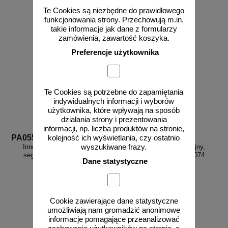
do koszyka
do koszyka
Te Cookies są niezbędne do prawidłowego
funkcjonowania strony. Przechowują m.in.
takie informacje jak dane z formularzy
zamówienia, zawartość koszyka.
Preferencje użytkownika
Te Cookies są potrzebne do zapamiętania
indywidualnych informacji i wyborów
użytkownika, które wpływają na sposób
działania strony i prezentowania
informacji, np. liczba produktów na stronie,
PA055
PA074
kolejność ich wyświetlania, czy ostatnio
wyszukiwane frazy.
Inne 1 - znak informacyjny,
Inne 2 - znak informacyjny,
segregacja śmieci - PA055
segregacja śmieci - PA074
Dane statystyczne
Cookie zawierające dane statystyczne
umożliwiają nam gromadzić anonimowe
od 6,48 zł
od 8,92 zł
informacje pomagające przeanalizować
5,27 zł netto
7,25 zł netto