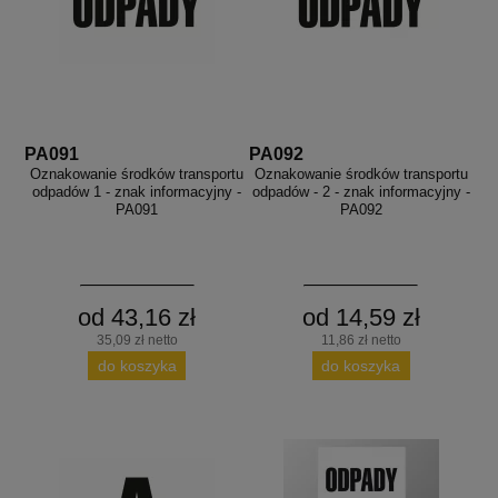
aków drogowych
trowe i hektometrowe
olejowe
wa na zimno
bramowe
e i piktogramy IMO
tura miejska
ci parkowe i miejskie - uliczne
infrastruktury biurowo-magazynowej
e miejskie
owery zewnętrzne
 biura
PA091
PA092
gazynowe i oznakowanie regałów
Oznakowanie środków transportu
Oznakowanie środków transportu
odpadów 1 - znak informacyjny -
odpadów - 2 - znak informacyjny -
hali produkcyjnej
PA091
PA092
rzwi
rzylepne
 drzwi
od 43,16 zł
od 14,59 zł
35,09 zł netto
11,86 zł netto
do koszyka
do koszyka