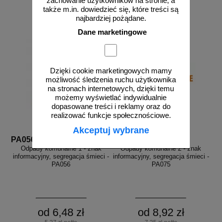
zachowanie użytkowników na stronie, a
do koszyka
do koszyka
także m.in. dowiedzieć się, które treści są
najbardziej pożądane.
Dane marketingowe
Dzięki cookie marketingowych mamy
możliwość śledzenia ruchu użytkownika
na stronach internetowych, dzięki temu
możemy wyświetlać indywidualnie
dopasowane treści i reklamy oraz do
realizować funkcje społecznościowe.
Akceptuj wybrane
PA056
PA075
Odpady komunalne 1 - znak
Odpady komunalne 2 - znak
informacyjny, segregacja śmieci -
informacyjny, segregacja śmieci -
PA056
PA075
od 6,48 zł
od 8,92 zł