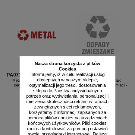
Nasza strona korzysta z plików
Cookies
Informujemy, iż w celu realizacji usług
PA073
PA066
dostępnych w naszym sklepie,
Metal 2 - znak informacyjny,
Odpady zmieszane - znak
optymalizacji jego treści, dostosowania
segregacja śmieci - PA073
informacyjny, segregacja śmieci -
PA066
sklepu do Państwa indywidualnych
potrzeb oraz wyświetlania, personalizacji i
mierzenia skuteczności reklam w ramach
zewnętrznych sieci reklamowych,
korzystamy z informacji zapisanych za
pomocą plików cookies na urządzeniach
od 8,92 zł
od 6,48 zł
końcowych użytkowników. Pliki cookies
7,25 zł netto
5,27 zł netto
można kontrolować za pomocą ustawień
do koszyka
do koszyka
swojej przeglądarki internetowej. Dalsze