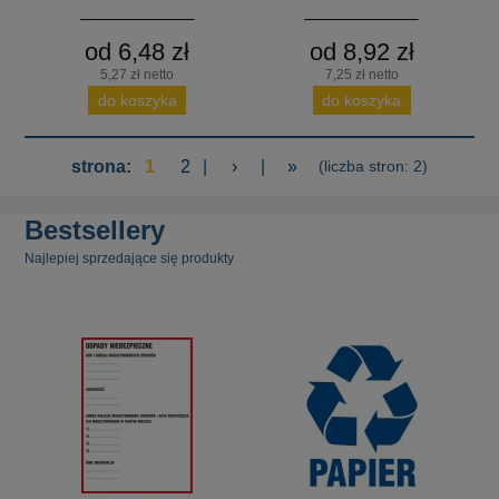
od 6,48 zł
od 8,92 zł
5,27 zł netto
7,25 zł netto
do koszyka
do koszyka
strona:
1
2
|
›
|
»
(liczba stron: 2)
Bestsellery
Najlepiej sprzedające się produkty