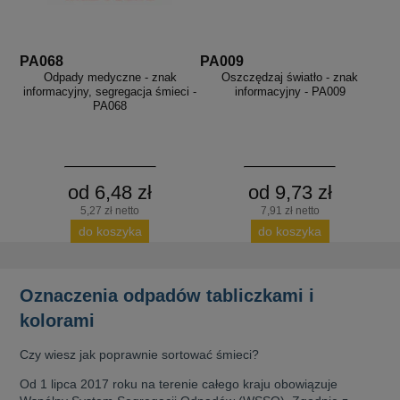
PA068
PA009
Odpady medyczne - znak
Oszczędzaj światło - znak
informacyjny, segregacja śmieci -
informacyjny - PA009
PA068
od 6,48 zł
od 9,73 zł
5,27 zł netto
7,91 zł netto
do koszyka
do koszyka
Oznaczenia odpadów tabliczkami i
kolorami
Czy wiesz jak poprawnie sortować śmieci?
Od 1 lipca 2017 roku na terenie całego kraju obowiązuje