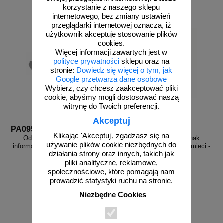
korzystanie z naszego sklepu
internetowego, bez zmiany ustawień
przeglądarki internetowej oznacza, iż
użytkownik akceptuje stosowanie plików
cookies.
Więcej informacji zawartych jest w
polityce prywatności
sklepu oraz na
stronie:
Dowiedz się więcej o tym, jak
Google przetwarza dane osobowe
Wybierz, czy chcesz zaakceptować pliki
cookie, abyśmy mogli dostosować naszą
witrynę do Twoich preferencji.
Akceptuj
PA095
PA067
Klikając 'Akceptuj', zgadzasz się na
Odpady zmieszane - znak
Odpady zmieszane - znak
używanie plików cookie niezbędnych do
informacyjny, segregacja śmieci -
informacyjny, segregacja śmieci -
działania strony oraz innych, takich jak
PA095
PA067
pliki analityczne, reklamowe,
społecznościowe, które pomagają nam
prowadzić statystyki ruchu na stronie.
Niezbędne Cookies
od 8,92 zł
od 6,48 zł
7,25 zł netto
5,27 zł netto