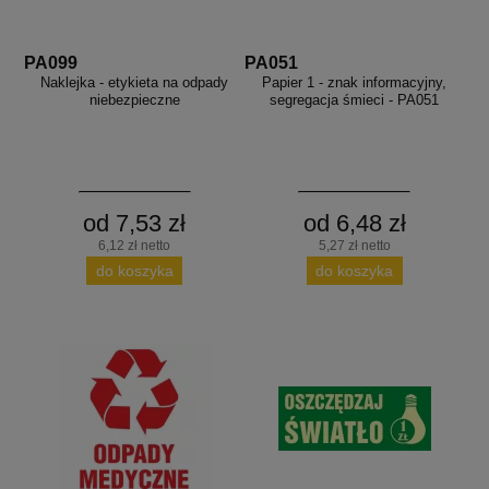
PA099
PA051
Naklejka - etykieta na odpady
Papier 1 - znak informacyjny,
niebezpieczne
segregacja śmieci - PA051
od 7,53 zł
od 6,48 zł
6,12 zł netto
5,27 zł netto
do koszyka
do koszyka