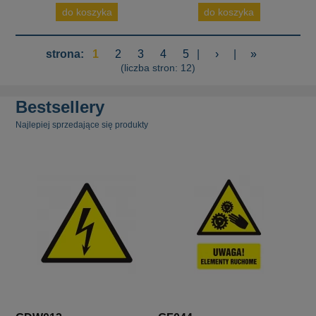
do koszyka
do koszyka
strona:
1
2
3
4
5
|
›
|
»
(liczba stron: 12)
Bestsellery
Najlepiej sprzedające się produkty