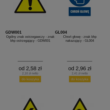
GDW001
GL004
Ogólny znak ostrzegawczy - znak
Chroń głowę - znak bhp
bhp ostrzegający - GDW001
nakazujący - GL004
od 2,58 zł
od 2,96 zł
2,10 zł netto
2,41 zł netto
do koszyka
do koszyka