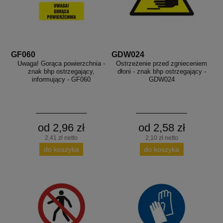
GF060
GDW024
Uwaga! Gorąca powierzchnia -
Ostrzeżenie przed zgnieceniem
znak bhp ostrzegający,
dłoni - znak bhp ostrzegający -
informujący - GF060
GDW024
od 2,96 zł
od 2,58 zł
2,41 zł netto
2,10 zł netto
do koszyka
do koszyka