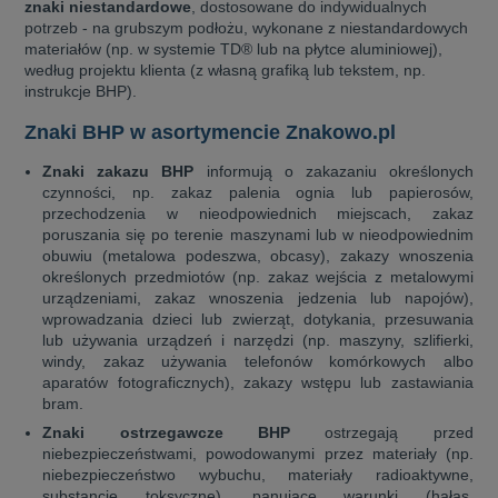
znaki niestandardowe
, dostosowane do indywidualnych
potrzeb - na grubszym podłożu, wykonane z niestandardowych
materiałów (np. w systemie TD® lub na płytce aluminiowej),
według projektu klienta (z własną grafiką lub tekstem, np.
instrukcje BHP).
Znaki BHP w asortymencie Znakowo.pl
Znaki zakazu BHP
informują o zakazaniu określonych
czynności, np. zakaz palenia ognia lub papierosów,
przechodzenia w nieodpowiednich miejscach, zakaz
poruszania się po terenie maszynami lub w nieodpowiednim
obuwiu (metalowa podeszwa, obcasy), zakazy wnoszenia
określonych przedmiotów (np. zakaz wejścia z metalowymi
urządzeniami, zakaz wnoszenia jedzenia lub napojów),
wprowadzania dzieci lub zwierząt, dotykania, przesuwania
lub używania urządzeń i narzędzi (np. maszyny, szlifierki,
windy, zakaz używania telefonów komórkowych albo
aparatów fotograficznych), zakazy wstępu lub zastawiania
bram.
Znaki ostrzegawcze BHP
ostrzegają przed
niebezpieczeństwami, powodowanymi przez materiały (np.
niebezpieczeństwo wybuchu, materiały radioaktywne,
substancje toksyczne), panujące warunki (hałas,