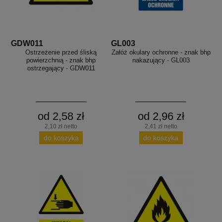
GDW011
GL003
Ostrzeżenie przed śliską
Załóż okulary ochronne - znak bhp
powierzchnią - znak bhp
nakazujący - GL003
ostrzegający - GDW011
od 2,58 zł
od 2,96 zł
2,10 zł netto
2,41 zł netto
do koszyka
do koszyka