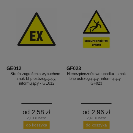
GE012
GF023
Strefa zagrożenia wybuchem -
Niebezpieczeństwo upadku - znak
znak bhp ostrzegający,
bhp ostrzegający, informujący -
informujący - GE012
GF023
od 2,58 zł
od 2,96 zł
2,10 zł netto
2,41 zł netto
do koszyka
do koszyka