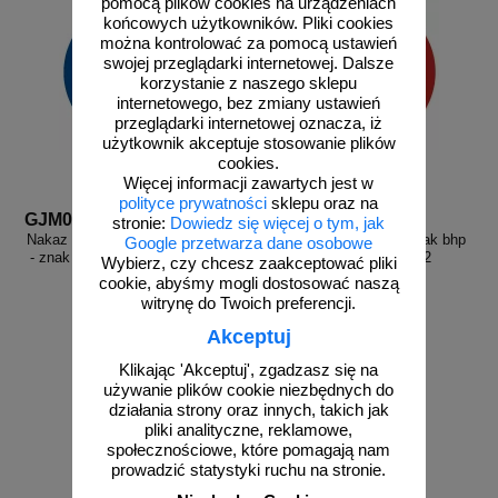
pomocą plików cookies na urządzeniach
końcowych użytkowników. Pliki cookies
można kontrolować za pomocą ustawień
swojej przeglądarki internetowej. Dalsze
korzystanie z naszego sklepu
internetowego, bez zmiany ustawień
przeglądarki internetowej oznacza, iż
użytkownik akceptuje stosowanie plików
cookies.
Więcej informacji zawartych jest w
polityce prywatności
sklepu oraz na
GJM003
GAP002
stronie:
Dowiedz się więcej o tym, jak
Nakaz stosowania ochrony słuchu
Zakaz palenia tytoniu - znak bhp
Google przetwarza dane osobowe
- znak bhp nakazujący - GJM003
zakazujący - GAP002
Wybierz, czy chcesz zaakceptować pliki
cookie, abyśmy mogli dostosować naszą
witrynę do Twoich preferencji.
Akceptuj
Klikając 'Akceptuj', zgadzasz się na
od 2,58 zł
od 2,58 zł
używanie plików cookie niezbędnych do
2,10 zł netto
2,10 zł netto
działania strony oraz innych, takich jak
pliki analityczne, reklamowe,
do koszyka
do koszyka
społecznościowe, które pomagają nam
prowadzić statystyki ruchu na stronie.