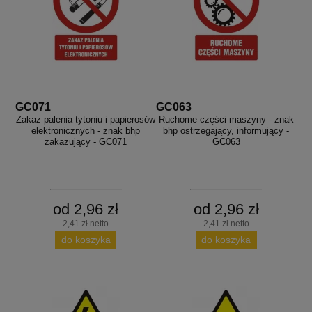
GC071
GC063
Zakaz palenia tytoniu i papierosów
Ruchome części maszyny - znak
elektronicznych - znak bhp
bhp ostrzegający, informujący -
zakazujący - GC071
GC063
od 2,96 zł
od 2,96 zł
2,41 zł netto
2,41 zł netto
do koszyka
do koszyka