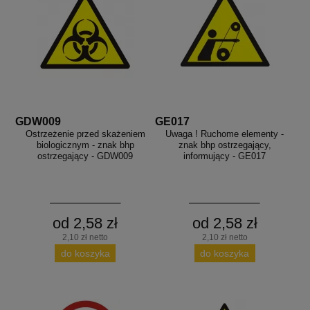
GDW009
GE017
Ostrzeżenie przed skażeniem
Uwaga ! Ruchome elementy -
biologicznym - znak bhp
znak bhp ostrzegający,
ostrzegający - GDW009
informujący - GE017
od 2,58 zł
od 2,58 zł
2,10 zł netto
2,10 zł netto
do koszyka
do koszyka