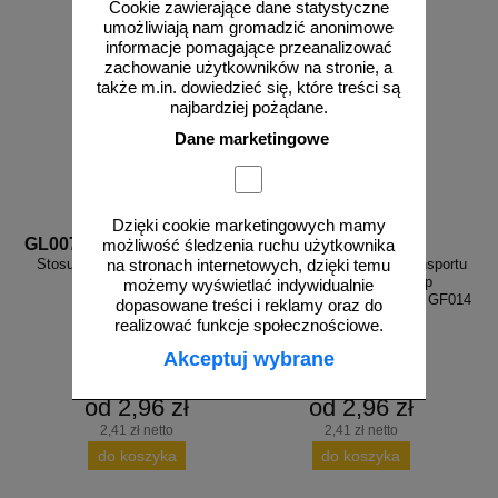
Cookie zawierające dane statystyczne
umożliwiają nam gromadzić anonimowe
informacje pomagające przeanalizować
zachowanie użytkowników na stronie, a
także m.in. dowiedzieć się, które treści są
najbardziej pożądane.
Dane marketingowe
Dzięki cookie marketingowych mamy
GL007
GF014
możliwość śledzenia ruchu użytkownika
Stosuj ochronę stóp - znak bhp
Uwaga! urządzenie do transportu
na stronach internetowych, dzięki temu
nakazujący - GL007
poziomego - znak bhp
możemy wyświetlać indywidualnie
ostrzegający, informujący - GF014
dopasowane treści i reklamy oraz do
realizować funkcje społecznościowe.
Akceptuj wybrane
od 2,96 zł
od 2,96 zł
2,41 zł netto
2,41 zł netto
do koszyka
do koszyka