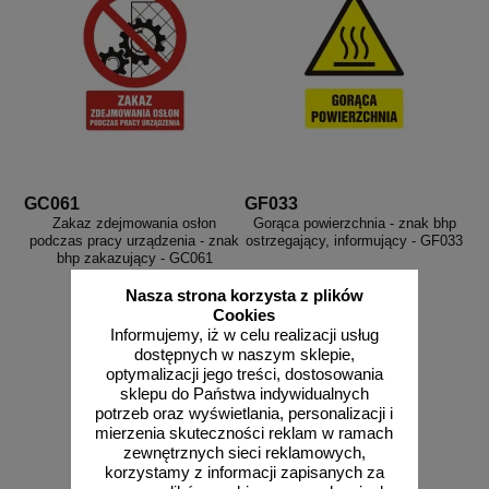
GC061
GF033
Zakaz zdejmowania osłon
Gorąca powierzchnia - znak bhp
podczas pracy urządzenia - znak
ostrzegający, informujący - GF033
bhp zakazujący - GC061
Nasza strona korzysta z plików
Cookies
Informujemy, iż w celu realizacji usług
dostępnych w naszym sklepie,
od 2,96 zł
od 2,96 zł
optymalizacji jego treści, dostosowania
2,41 zł netto
2,41 zł netto
sklepu do Państwa indywidualnych
do koszyka
do koszyka
potrzeb oraz wyświetlania, personalizacji i
mierzenia skuteczności reklam w ramach
zewnętrznych sieci reklamowych,
korzystamy z informacji zapisanych za