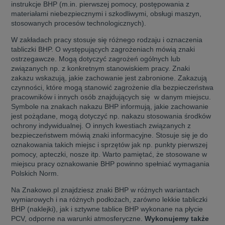
instrukcje BHP (m.in. pierwszej pomocy, postępowania z
materiałami niebezpiecznymi i szkodliwymi, obsługi maszyn,
stosowanych procesów technologicznych).
W zakładach pracy stosuje się różnego rodzaju i oznaczenia
tabliczki BHP. O występujących zagrożeniach mówią znaki
ostrzegawcze. Mogą dotyczyć zagrożeń ogólnych lub
związanych np. z konkretnym stanowiskiem pracy. Znaki
zakazu wskazują, jakie zachowanie jest zabronione. Zakazują
czynności, które mogą stanowić zagrożenie dla bezpieczeństwa
pracowników i innych osób znajdujących się w danym miejscu.
Symbole na znakach nakazu BHP informują, jakie zachowanie
jest pożądane, mogą dotyczyć np. nakazu stosowania środków
ochrony indywidualnej. O innych kwestiach związanych z
bezpieczeństwem mówią znaki informacyjne. Stosuje się je do
oznakowania takich miejsc i sprzętów jak np. punkty pierwszej
pomocy, apteczki, nosze itp. Warto pamiętać, że stosowane w
miejscu pracy oznakowanie BHP powinno spełniać wymagania
Polskich Norm.
Na Znakowo.pl znajdziesz znaki BHP w różnych wariantach
wymiarowych i na różnych podłożach, zarówno lekkie tabliczki
BHP (naklejki), jak i sztywne tablice BHP wykonane na płycie
PCV, odporne na warunki atmosferyczne.
Wykonujemy także