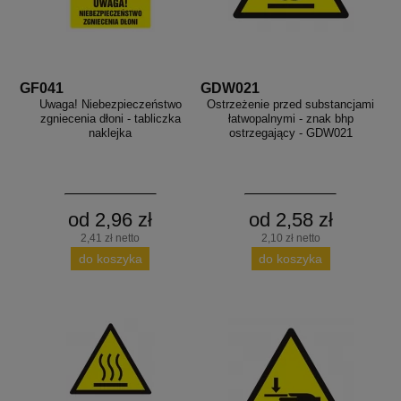
GF041
GDW021
Uwaga! Niebezpieczeństwo
Ostrzeżenie przed substancjami
zgniecenia dłoni - tabliczka
łatwopalnymi - znak bhp
naklejka
ostrzegający - GDW021
od 2,96 zł
od 2,58 zł
2,41 zł netto
2,10 zł netto
do koszyka
do koszyka