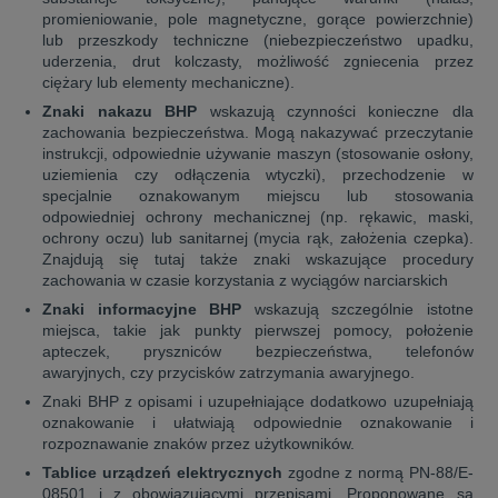
promieniowanie, pole magnetyczne, gorące powierzchnie)
lub przeszkody techniczne (niebezpieczeństwo upadku,
uderzenia, drut kolczasty, możliwość zgniecenia przez
ciężary lub elementy mechaniczne).
Znaki nakazu BHP
wskazują czynności konieczne dla
zachowania bezpieczeństwa. Mogą nakazywać przeczytanie
instrukcji, odpowiednie używanie maszyn (stosowanie osłony,
uziemienia czy odłączenia wtyczki), przechodzenie w
specjalnie oznakowanym miejscu lub stosowania
odpowiedniej ochrony mechanicznej (np. rękawic, maski,
ochrony oczu) lub sanitarnej (mycia rąk, założenia czepka).
Znajdują się tutaj także znaki wskazujące procedury
zachowania w czasie korzystania z wyciągów narciarskich
Znaki informacyjne BHP
wskazują szczególnie istotne
miejsca, takie jak punkty pierwszej pomocy, położenie
apteczek, pryszniców bezpieczeństwa, telefonów
awaryjnych, czy przycisków zatrzymania awaryjnego.
Znaki BHP z opisami i uzupełniające dodatkowo uzupełniają
oznakowanie i ułatwiają odpowiednie oznakowanie i
rozpoznawanie znaków przez użytkowników.
Tablice urządzeń elektrycznych
zgodne z normą PN-88/E-
08501 i z obowiązującymi przepisami. Proponowane są