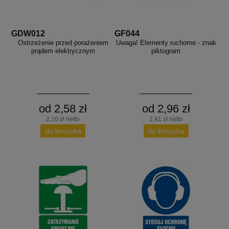
aków drogowych
trowe i hektometrowe
olejowe
wa na zimno
bramowe
e i piktogramy IMO
GDW012
GF044
tura miejska
Ostrzeżenie przed porażeniem
Uwaga! Elementy ruchome - znak
prądem elektrycznym
piktogram
ci parkowe i miejskie - uliczne
infrastruktury biurowo-magazynowej
e miejskie
owery zewnętrzne
 biura
gazynowe i oznakowanie regałów
hali produkcyjnej
rzwi
od 2,58 zł
od 2,96 zł
rzylepne
 drzwi
2,10 zł netto
2,41 zł netto
do koszyka
do koszyka