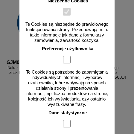
Niezbędne Cookies
Te Cookies są niezbędne do prawidłowego
funkcjonowania strony. Przechowują m.in.
takie informacje jak dane z formularzy
zamówienia, zawartość koszyka.
Preferencje użytkownika
GJM004
GC014
Nakaz stosowania ochrony oczu -
Nieupoważnionym wstęp
Te Cookies są potrzebne do zapamiętania
znak bhp nakazujący - GJM004
wzbroniony - znak bhp
indywidualnych informacji i wyborów
zakazujący, informujący - GC014
użytkownika, które wpływają na sposób
działania strony i prezentowania
informacji, np. liczba produktów na stronie,
kolejność ich wyświetlania, czy ostatnio
wyszukiwane frazy.
od 2,58 zł
od 2,96 zł
Dane statystyczne
2,10 zł netto
2,41 zł netto
do koszyka
do koszyka