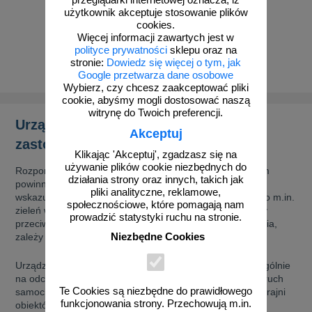
przeglądarki internetowej oznacza, iż
aków drogowych
trowe i hektometrowe
olejowe
użytkownik akceptuje stosowanie plików
wa na zimno
bramowe
cookies.
od 362,11 zł
od 362,11 zł
Więcej informacji zawartych jest w
e i piktogramy IMO
polityce prywatności
sklepu oraz na
tura miejska
294,40 zł netto
294,40 zł netto
stronie:
Dowiedz się więcej o tym, jak
do koszyka
do koszyka
ci parkowe i miejskie - uliczne
Google przetwarza dane osobowe
infrastruktury biurowo-magazynowej
e miejskie
Wybierz, czy chcesz zaakceptować pliki
owery zewnętrzne
 biura
cookie, abyśmy mogli dostosować naszą
gazynowe i oznakowanie regałów
witrynę do Twoich preferencji.
hali produkcyjnej
Urządzenia bramowe U-10 i ich
Akceptuj
rzwi
zastosowania
rzylepne
Klikając 'Akceptuj', zgadzasz się na
 drzwi
używanie plików cookie niezbędnych do
Rozporządzenie w sprawie warunków technicznych, jakim
działania strony oraz innych, takich jak
powinny odpowiadać drogi publiczne i ich usytuowanie,
pliki analityczne, reklamowe,
wskazuje, jakie elementy nie powinny naruszać skrajni. To m.in.
społecznościowe, które pomagają nam
zieleń w pasie drogowym, słupy oświetleniowe czy osłony
prowadzić statystyki ruchu na stronie.
przeciwolśnieniowe. Wysokość, jaką powinna mieć skrajnia,
Niezbędne Cookies
zależy od rodzaju drogi.
Urządzenia bramowe U-10 znajdują zastosowanie szczególnie
na odcinkach dróg, na których obserwuje się wzmożony ruch
Te Cookies są niezbędne do prawidłowego
samochodów ciężarowych o gabarytach zbliżonych do skrajni
funkcjonowania strony. Przechowują m.in.
obiektów występujących na tych drogach. Tego rodzaju