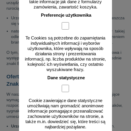
takie informacje jak dane z formularzy
urządzenia montuje się np. na wiaduktach, estakadach,
zamówienia, zawartość koszyka.
rurociągach itp.
Preferencje użytkownika
Urządzenia bramowe bez elementów uchylnych umieszcza
się w odległości do 50 m przed obiektem,
natomiast urządzenia z elementami uchylnymi – w takiej
odległości, aby na odcinku przed następnym urządzeniem
Te Cookies są potrzebne do zapamiętania
bramowym lub samym obiektem pojazd mógł zawrócić.
indywidualnych informacji i wyborów
użytkownika, które wpływają na sposób
O tym, że na danej drodze ograniczona jest skrajnia pionowa i
działania strony i prezentowania
występują urządzenia bramowe mogą uprzedzać odpowiednie
informacji, np. liczba produktów na stronie,
znaki E-1 lub F-6.
kolejność ich wyświetlania, czy ostatnio
wyszukiwane frazy.
Oferta urządzeń bramowych sklepu
Dane statystyczne
Znakowo.pl
W naszej ofercie znajdziesz urządzenia bramowe spełniające
wymagania techniczne określone w załączniku nr 4 do
Cookie zawierające dane statystyczne
rozporządzenia w sprawie warunków technicznych dla znaków,
umożliwiają nam gromadzić anonimowe
sygnałów drogowych i urządzeń BRD oraz warunków ich
informacje pomagające przeanalizować
umieszczania na drogach.
zachowanie użytkowników na stronie, a
także m.in. dowiedzieć się, które treści są
Urządzenia bramowe U-10a
bez elementów uchylnych.
najbardziej pożądane.