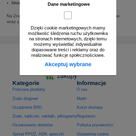
Urządzenia bramowe U-10b
z elementami uchylnymi.
Dane marketingowe
Na Znakowo.pl zamówisz również
znaki zakazu
stosowane
wraz z urządzeniami bramowymi – B-15 oraz B-16.
Dzięki cookie marketingowych mamy
możliwość śledzenia ruchu użytkownika
na stronach internetowych, dzięki temu
możemy wyświetlać indywidualnie
dopasowane treści i reklamy oraz do
realizować funkcje społecznościowe.
Akceptuj wybrane
Kategorie
Informacje
Polecane produkty
O nas
Znaki drogowe
Marki
Urządzenia BRD
Koszt dostawy
Znaki, tabliczki, naklejki, piktogramy
Regulamin
Oznakowanie obiektów
Polityka prywatności
Sprzęt PPOŻ, ADR, apteczki
Ustawienia cookie