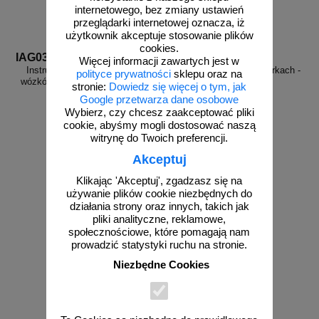
internetowego, bez zmiany ustawień
przeglądarki internetowej oznacza, iż
użytkownik akceptuje stosowanie plików
cookies.
IAG03
IAB01
Więcej informacji zawartych jest w
Instrukcja BHP przy obsłudze
Instrukcja BHP przy szlifierkach -
polityce prywatności
sklepu oraz na
wózków widłowych (sztaplarek) -
IAB01
stronie:
Dowiedz się więcej o tym, jak
IAG03
Google przetwarza dane osobowe
Wybierz, czy chcesz zaakceptować pliki
cookie, abyśmy mogli dostosować naszą
witrynę do Twoich preferencji.
Akceptuj
od 10,76 zł
od 10,76 zł
8,75 zł netto
8,75 zł netto
Klikając 'Akceptuj', zgadzasz się na
do koszyka
do koszyka
używanie plików cookie niezbędnych do
działania strony oraz innych, takich jak
pliki analityczne, reklamowe,
społecznościowe, które pomagają nam
prowadzić statystyki ruchu na stronie.
Niezbędne Cookies