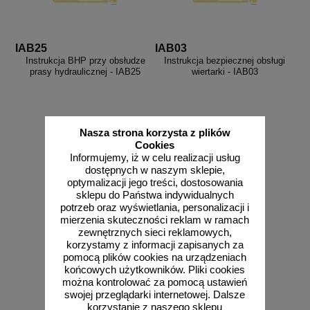
IAB25
IAB03
Instrukcja BHP przy obsłudze
Instrukcja bezpiecznej obsługi
prasy hydraulicznej - IAB25
wiertarki - IAB03
Nasza strona korzysta z plików
Cookies
od 10,76 zł
od 10,76 zł
Informujemy, iż w celu realizacji usług
8,75 zł netto
8,75 zł netto
dostępnych w naszym sklepie,
do koszyka
do koszyka
optymalizacji jego treści, dostosowania
sklepu do Państwa indywidualnych
potrzeb oraz wyświetlania, personalizacji i
mierzenia skuteczności reklam w ramach
zewnętrznych sieci reklamowych,
korzystamy z informacji zapisanych za
pomocą plików cookies na urządzeniach
końcowych użytkowników. Pliki cookies
można kontrolować za pomocą ustawień
swojej przeglądarki internetowej. Dalsze
korzystanie z naszego sklepu