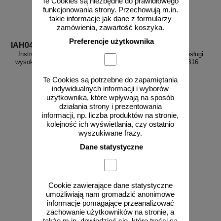
Te Cookies są niezbędne do prawidłowego
funkcjonowania strony. Przechowują m.in.
takie informacje jak dane z formularzy
zamówienia, zawartość koszyka.
Preferencje użytkownika
IAH04
IAB16
Instrukcja BHP dla magazynu
Instrukcja bezpiecznej obsługi
wysokiego składowania - IAH04
strugarki do metali - IAB16
Te Cookies są potrzebne do zapamiętania
indywidualnych informacji i wyborów
użytkownika, które wpływają na sposób
działania strony i prezentowania
informacji, np. liczba produktów na stronie,
od 10,76 zł
od 10,76 zł
kolejność ich wyświetlania, czy ostatnio
8,75 zł netto
8,75 zł netto
wyszukiwane frazy.
do koszyka
do koszyka
Dane statystyczne
Cookie zawierające dane statystyczne
umożliwiają nam gromadzić anonimowe
informacje pomagające przeanalizować
zachowanie użytkowników na stronie, a
także m.in. dowiedzieć się, które treści są