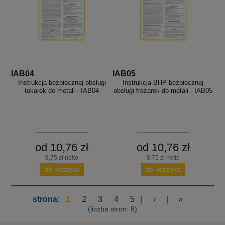
IAB04
IAB05
Instrukcja bezpiecznej obsługi
Instrukcja BHP bezpiecznej
tokarek do metali - IAB04
obsługi frezarek do metali - IAB05
od 10,76 zł
od 10,76 zł
8,75 zł netto
8,75 zł netto
do koszyka
do koszyka
strona:
1
2
3
4
5
|
›
|
»
(liczba stron: 8)