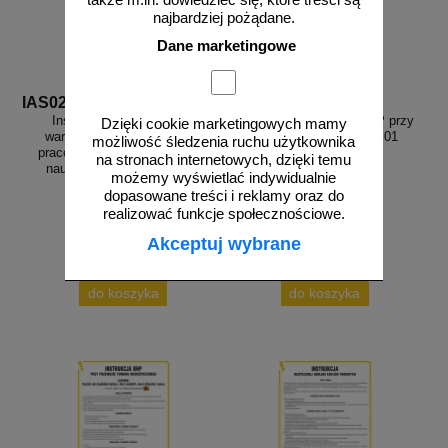
najbardziej pożądane.
Dane marketingowe
IAS02
IAE01
Instrukcja ogólna BHP w
Instrukcja - przepisy BHP przy
Dzięki cookie marketingowych mamy
warsztatach, laboratoriach,
pracy z kwasami - IAE01
możliwość śledzenia ruchu użytkownika
pracowniach oraz stan. prakt.
na stronach internetowych, dzięki temu
nauki zawodu w szkołach i
możemy wyświetlać indywidualnie
placówkach publ. - IAS02
dopasowane treści i reklamy oraz do
realizować funkcje społecznościowe.
Akceptuj wybrane
od 10,76 zł
od 10,76 zł
8,75 zł netto
8,75 zł netto
do koszyka
do koszyka