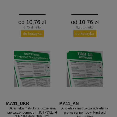
aków drogowych
trowe i hektometrowe
olejowe
wa na zimno
bramowe
e i piktogramy IMO
tura miejska
od 10,76 zł
od 10,76 zł
ci parkowe i miejskie - uliczne
8,75 zł netto
8,75 zł netto
infrastruktury biurowo-magazynowej
e miejskie
do koszyka
do koszyka
owery zewnętrzne
 biura
gazynowe i oznakowanie regałów
hali produkcyjnej
rzwi
rzylepne
 drzwi
IAA11_UKR
IAA11_AN
Ukraińska instrukcja udzielania
Angielska instrukcja udzielania
pierwszej pomocy- ІНСТРУКЦІЯ
pierwszej pomocy- First aid
З НАДАННЯ ПЕРШОЇ
instruction