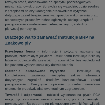
różnych branż, dostosowane do specyfiki poszczególnych
miejsc i stanowisk pracy. Sprawdzą się wszędzie, gdzie zgodnie
z przepisami należy udostępnić pracownikom wytyczne
dotyczące zasad bezpieczeństwa, sposobu wykonywania prac,
stosowanych procesów technologicznych, obsługi urządzeń,
postępowania z materiałami niebezpiecznymi, instrukcji
pierwszej pomocy itp.
Dlaczego warto zamawiać instrukcje BHP na
Znakowo.pl?
Przystępna forma
– informacje i wytyczne napisane są
prostym, zrozumiałym językiem. Dzięki temu instrukcje BHP są
łatwe w odbiorze dla wszystkich pracowników, bez względu od
ich poziomu wykształcenia czy doświadczenia.
Starannie opracowane wytyczne
– instrukcje są
kompleksowe, zawierają niezbędny zakres informacji
dotyczących zagrożeń, środków bezpieczeństwa, zasad
postępowania. Precyzyjne opisanie procedur umożliwia
skutecznie przeciwdziałać ewentualnym zagrożeniom.
Trwałość i odporność
– tabliczki wykonane na płycie PCV
mogą być stosowane zarówno wewnątrz, jak i na zewnątrz
pomieszczeń. Są odporne na niekorzystne czynniki (np. wilgoć,