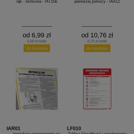
rąk - skrócona - IAT15b
pierwszej pomocy - IAA12
od 6,99 zł
od 10,76 zł
5,68 zł netto
8,75 zł netto
do koszyka
do koszyka
IAR01
LF010
Instrukcja postępowania na
Tablica klasyfikacji i oznakowania