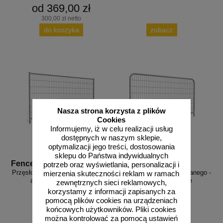
od 369,00 zł
300,00 zł netto
do koszyka
zobacz
Nasza strona korzysta z plików
Cookies
Informujemy, iż w celu realizacji usług
dostępnych w naszym sklepie,
optymalizacji jego treści, dostosowania
sklepu do Państwa indywidualnych
Fence A1
Fence A2
potrzeb oraz wyświetlania, personalizacji i
Przęsło ogrodzenia budowlanego -
Przęsło ogrodzenia budowlanego -
mierzenia skuteczności reklam w ramach
ażurowe standardowe
ażurowe zaokrąglone
zewnętrznych sieci reklamowych,
korzystamy z informacji zapisanych za
pomocą plików cookies na urządzeniach
końcowych użytkowników. Pliki cookies
można kontrolować za pomocą ustawień