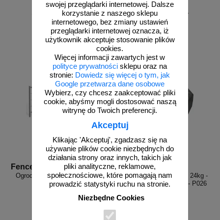
swojej przeglądarki internetowej. Dalsze
od 197,57 zł
od 223,74 zł
korzystanie z naszego sklepu
internetowego, bez zmiany ustawień
160,63 zł netto
181,90 zł netto
przeglądarki internetowej oznacza, iż
do koszyka
do koszyka
użytkownik akceptuje stosowanie plików
cookies.
Więcej informacji zawartych jest w
polityce prywatności
sklepu oraz na
stronie:
Dowiedz się więcej o tym, jak
Google przetwarza dane osobowe
Wybierz, czy chcesz zaakceptować pliki
cookie, abyśmy mogli dostosować naszą
witrynę do Twoich preferencji.
Akceptuj
Klikając 'Akceptuj', zgadzasz się na
używanie plików cookie niezbędnych do
działania strony oraz innych, takich jak
pliki analityczne, reklamowe,
Fence A3
PD P026 FR
społecznościowe, które pomagają nam
Ogrodzenie budowlane ażurowe
Podstawa, stopa drogowa - 24kg -
tymczasowe niskie
PCV - pod słupki drogowe - P026
prowadzić statystyki ruchu na stronie.
FR
Niezbędne Cookies