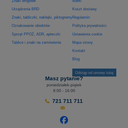
Znaki drogowe
Marki
Urządzenia BRD
Koszt dostawy
Znaki, tabliczki, naklejki, piktogramy
Regulamin
Oznakowanie obiektów
Polityka prywatności
Sprzęt PPOŻ, ADR, apteczki
Ustawienia cookie
Tablice i znaki na zamówienie
Mapa strony
Kontakt
Blog
Odstąp od umowy tutaj
Masz pytanie?
poniedziałek-piątek
8:00 - 16:00
721 711 711
Odwiedź nasz profil na Facebo