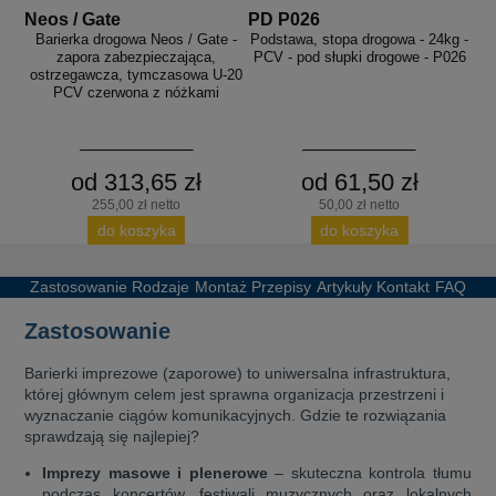
Neos / Gate
PD P026
Barierka drogowa Neos / Gate -
Podstawa, stopa drogowa - 24kg -
zapora zabezpieczająca,
PCV - pod słupki drogowe - P026
ostrzegawcza, tymczasowa U-20
PCV czerwona z nóżkami
od 313,65 zł
od 61,50 zł
255,00 zł netto
50,00 zł netto
do koszyka
do koszyka
Zastosowanie
Rodzaje
Montaż
Przepisy
Artykuły
Kontakt
FAQ
Zastosowanie
Barierki imprezowe (zaporowe) to uniwersalna infrastruktura,
której głównym celem jest sprawna organizacja przestrzeni i
wyznaczanie ciągów komunikacyjnych. Gdzie te rozwiązania
sprawdzają się najlepiej?
Imprezy masowe i plenerowe
– skuteczna kontrola tłumu
podczas koncertów, festiwali muzycznych oraz lokalnych