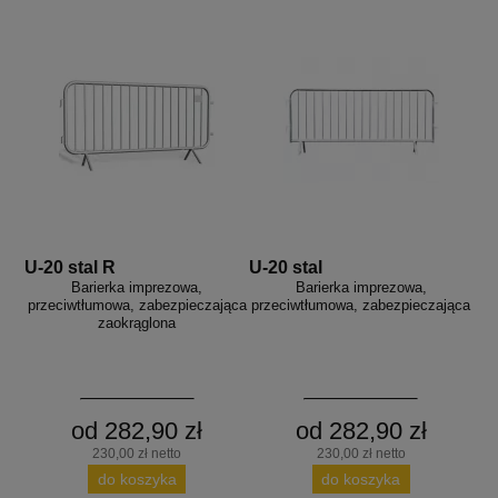
aków drogowych
trowe i hektometrowe
olejowe
wa na zimno
bramowe
e i piktogramy IMO
tura miejska
ci parkowe i miejskie - uliczne
infrastruktury biurowo-magazynowej
e miejskie
owery zewnętrzne
 biura
gazynowe i oznakowanie regałów
hali produkcyjnej
rzwi
rzylepne
 drzwi
U-20 stal R
U-20 stal
Barierka imprezowa,
Barierka imprezowa,
przeciwtłumowa, zabezpieczająca
przeciwtłumowa, zabezpieczająca
zaokrąglona
od 282,90 zł
od 282,90 zł
230,00 zł netto
230,00 zł netto
do koszyka
do koszyka