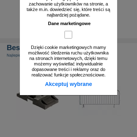
zachowanie użytkowników na stronie, a
także m.in. dowiedzieć się, które treści są
od 61,50 zł
od 53,01 zł
najbardziej pożądane.
50,00 zł netto
43,10 zł netto
Dane marketingowe
do koszyka
do koszyka
Bestsellery
Dzięki cookie marketingowych mamy
możliwość śledzenia ruchu użytkownika
Najlepiej sprzedające się produkty
na stronach internetowych, dzięki temu
możemy wyświetlać indywidualnie
dopasowane treści i reklamy oraz do
realizować funkcje społecznościowe.
Akceptuj wybrane