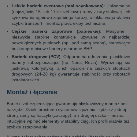
Lekkie barierki eventowe (stal ocynkowana)
: Uniwersalne
(najczęściej 15- lub 17-szczeblowe) ramy z rury stalowej. Ich
cynkowanie ogniowe zapobiega korozji, a lekka waga ułatwia
szybki transport i montaż przez ekipy techniczne.
Ciężkie barierki zaporowe (papieskie)
: Masywne i
niezwykle stabilne konstrukcje używane w najbardziej
newralgicznych punktach (np. pod samą sceną), stanowiące
bezkompromisowe bariery ochronne BHP.
Barierki drogowe (PCV)
: Odporne na uderzenia, plastikowe
bariery zabezpieczające (np. Neos, Revia). Wyróżniają się
jaskrawą kolorystyką, a ich oparcie na ciężkich stopkach
drogowych (24-28 kg) gwarantuje stabilność przy robotach
instalatorskich.
Montaż i łączenie
Barierki zabezpieczające gwarantują błyskawiczny montaż bez
narzędzi. Dzięki prostemu systemowi łączenia - gdzie z jednej
strony ramy są haczyki (zaczepy), a z drugiej uszka - można
intuicyjnie wpinać elementy w stabilny ciąg. Ich profil ułatwia też
szybkie sztaplowanie.