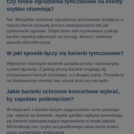
Czy niskie ogrodzenia tymczasowe na eventy
szybko rdzewieją?
Nie. Wszystkie metalowe ogrodzenia tymczasowe dostępne w
naszej ofercie przeszły proces zabezpieczania taki jak
cynkowanie ogniowe. Dzięki temu stal ocynkowana zyskuje
bardzo wysoką odporność na korozję, deszcz i zmienne
warunki atmosferyczne.
W jaki sposób łączy się barierki tymczasowe?
Większość stalowych barierek posiada prosty i bezawaryjny
system łączenia. Z jednej strony barierki znajdują się
przyspawane haczyki (zaczepy), a z drugiej uszka. Pozwala to
na błyskawiczny montaż bez użycia śrub czy narzędzi.
Jakie barierki ochronne koncertowe wybrać,
by zapobiec potknięciom?
W miejscach o bardzo dużym zagęszczeniu ruchu pieszego
(np. wejścia na festiwale, wąskie gardła) najlepiej sprawdzają
się barierki zabezpieczające wyposażone w stopki płaskie.
Minimalizują one ryzyko przypadkowego zahaczenia butem
przez uczestników wydarzenia.