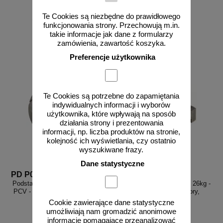
Te Cookies są niezbędne do prawidłowego
od 183,43 zł
od 58,43 zł
funkcjonowania strony. Przechowują m.in.
149,13 zł netto
47,50 zł netto
takie informacje jak dane z formularzy
do koszyka
do koszyka
zamówienia, zawartość koszyka.
Preferencje użytkownika
Te Cookies są potrzebne do zapamiętania
indywidualnych informacji i wyborów
użytkownika, które wpływają na sposób
działania strony i prezentowania
informacji, np. liczba produktów na stronie,
kolejność ich wyświetlania, czy ostatnio
wyszukiwane frazy.
Dane statystyczne
PD P026
PD P014
Podstawa, stopa drogowa - 24kg -
Podstawa, stopa drogowa - 26kg -
PCV - pod słupki drogowe - P026
PCV - pod bariery, zapory,
ogrodzenia - P014
Cookie zawierające dane statystyczne
umożliwiają nam gromadzić anonimowe
informacje pomagające przeanalizować