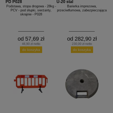
PD P028
U-20 stal
Podstawa, stopa drogowa - 28kg -
Barierka imprezowa,
PCV - pod słupki, sierżanty,
przeciwtłumowa, zabezpieczająca
skrajnie - P028
od 57,69 zł
od 282,90 zł
46,90 zł netto
230,00 zł netto
do koszyka
do koszyka