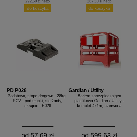
292,50 zł netto
267,50 zł netto
do koszyka
do koszyka
PD P028
Gardian / Utility
Podstawa, stopa drogowa - 28kg -
Bariera zabezpieczająca
PCV - pod słupki, sierżanty,
plastikowa Gardian / Utility -
skrajnie - P028
komplet 4x1m, czerwona
od 57,69 zł
od 599,63 zł