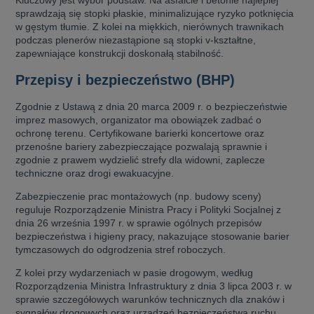
Kluczowy jest wybór podstaw. Na asfalcie i betonie najlepiej
sprawdzają się stopki płaskie, minimalizujące ryzyko potknięcia
w gęstym tłumie. Z kolei na miękkich, nierównych trawnikach
podczas plenerów niezastąpione są stopki v-kształtne,
zapewniające konstrukcji doskonałą stabilność.
Przepisy i bezpieczeństwo (BHP)
Zgodnie z Ustawą z dnia 20 marca 2009 r. o bezpieczeństwie
imprez masowych, organizator ma obowiązek zadbać o
ochronę terenu. Certyfikowane barierki koncertowe oraz
przenośne bariery zabezpieczające pozwalają sprawnie i
zgodnie z prawem wydzielić strefy dla widowni, zaplecze
techniczne oraz drogi ewakuacyjne.
Zabezpieczenie prac montażowych (np. budowy sceny)
reguluje Rozporządzenie Ministra Pracy i Polityki Socjalnej z
dnia 26 września 1997 r. w sprawie ogólnych przepisów
bezpieczeństwa i higieny pracy, nakazujące stosowanie barier
tymczasowych do odgrodzenia stref roboczych.
Z kolei przy wydarzeniach w pasie drogowym, według
Rozporządzenia Ministra Infrastruktury z dnia 3 lipca 2003 r. w
sprawie szczegółowych warunków technicznych dla znaków i
sygnałów drogowych oraz urządzeń bezpieczeństwa ruchu