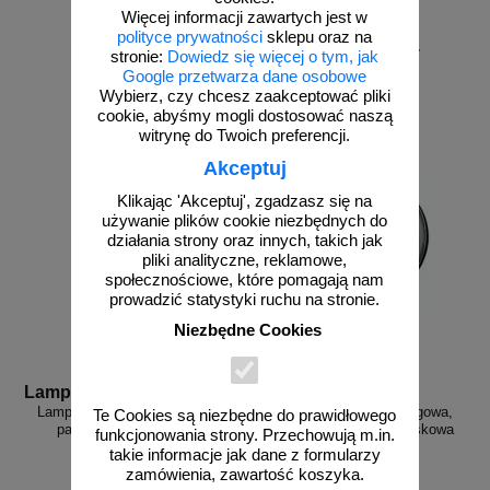
Więcej informacji zawartych jest w
polityce prywatności
sklepu oraz na
od 415,13 zł
od 707,25 zł
stronie:
Dowiedz się więcej o tym, jak
337,50 zł netto
575,00 zł netto
Google przetwarza dane osobowe
Wybierz, czy chcesz zaakceptować pliki
do koszyka
do koszyka
cookie, abyśmy mogli dostosować naszą
witrynę do Twoich preferencji.
Akceptuj
Klikając 'Akceptuj', zgadzasz się na
używanie plików cookie niezbędnych do
działania strony oraz innych, takich jak
pliki analityczne, reklamowe,
społecznościowe, które pomagają nam
prowadzić statystyki ruchu na stronie.
Niezbędne Cookies
Lampa LED 30
Lampa LED 2x30
Lampa ostrzegawcza drogowa,
Lampa ostrzegawcza drogowa,
Te Cookies są niezbędne do prawidłowego
panel LED 30 cm - błysk
panel LED 2x30 cm - błyskowa
funkcjonowania strony. Przechowują m.in.
standardowy
takie informacje jak dane z formularzy
zamówienia, zawartość koszyka.