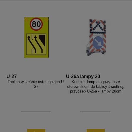
aków drogowych
trowe i hektometrowe
olejowe
wa na zimno
bramowe
e i piktogramy IMO
tura miejska
ci parkowe i miejskie - uliczne
infrastruktury biurowo-magazynowej
e miejskie
owery zewnętrzne
 biura
gazynowe i oznakowanie regałów
hali produkcyjnej
rzwi
rzylepne
 drzwi
U-27
U-26a lampy 20
Tablica wcześnie ostrzegająca U-
Komplet lamp drogowych ze
27
sterownikiem do tablicy świetlnej,
przyczep U-26a - lampy 20cm