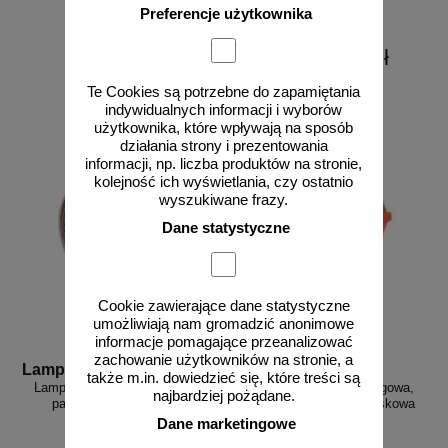
Preferencje użytkownika
od 644,27 zł
od 1199,25 zł
523,80 zł netto
975,00 zł netto
Te Cookies są potrzebne do zapamiętania
do koszyka
do koszyka
indywidualnych informacji i wyborów
użytkownika, które wpływają na sposób
działania strony i prezentowania
informacji, np. liczba produktów na stronie,
kolejność ich wyświetlania, czy ostatnio
wyszukiwane frazy.
Dane statystyczne
Cookie zawierające dane statystyczne
umożliwiają nam gromadzić anonimowe
informacje pomagające przeanalizować
zachowanie użytkowników na stronie, a
Lampa LED 34
Lampa LED 2x34
także m.in. dowiedzieć się, które treści są
Lampa ostrzegawcza drogowa,
Lampa ostrzegawcza drogowa,
najbardziej pożądane.
panel LED 34 cm - błysk
panel LED 2x34 cm - błyskowa
standardowy
Dane marketingowe