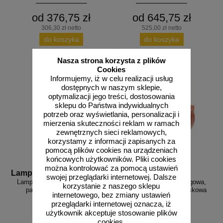
od 376,75 zł
od 645,75 zł
306,30 zł netto
525,00 zł netto
do koszyka
do koszyka
Nasza strona korzysta z plików
Cookies
Informujemy, iż w celu realizacji usług
dostępnych w naszym sklepie,
optymalizacji jego treści, dostosowania
sklepu do Państwa indywidualnych
potrzeb oraz wyświetlania, personalizacji i
mierzenia skuteczności reklam w ramach
zewnętrznych sieci reklamowych,
korzystamy z informacji zapisanych za
pomocą plików cookies na urządzeniach
końcowych użytkowników. Pliki cookies
można kontrolować za pomocą ustawień
Lampa LED 23
Lampa LED 2x23
swojej przeglądarki internetowej. Dalsze
Lampa ostrzegawcza drogowa,
Lampa ostrzegawcza drogowa,
korzystanie z naszego sklepu
panel LED 23 cm - błysk
panel LED 2x23 cm - błyskowa
internetowego, bez zmiany ustawień
standardowy
przeglądarki internetowej oznacza, iż
użytkownik akceptuje stosowanie plików
cookies.