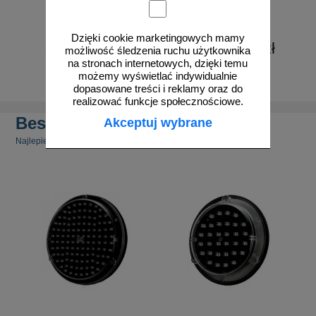
Dzięki cookie marketingowych mamy
od 745,75 zł
od 1260,75 zł
możliwość śledzenia ruchu użytkownika
na stronach internetowych, dzięki temu
606,30 zł netto
1025,00 zł netto
możemy wyświetlać indywidualnie
do koszyka
do koszyka
dopasowane treści i reklamy oraz do
realizować funkcje społecznościowe.
Bestsellery
Akceptuj wybrane
Najlepiej sprzedające się produkty