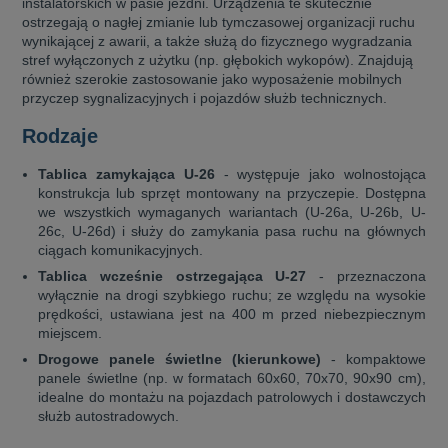
instalatorskich w pasie jezdni. Urządzenia te skutecznie
ostrzegają o nagłej zmianie lub tymczasowej organizacji ruchu
wynikającej z awarii, a także służą do fizycznego wygradzania
stref wyłączonych z użytku (np. głębokich wykopów). Znajdują
również szerokie zastosowanie jako wyposażenie mobilnych
przyczep sygnalizacyjnych i pojazdów służb technicznych.
Rodzaje
Tablica zamykająca U-26
- występuje jako wolnostojąca
konstrukcja lub sprzęt montowany na przyczepie. Dostępna
we wszystkich wymaganych wariantach (U-26a, U-26b, U-
26c, U-26d) i służy do zamykania pasa ruchu na głównych
ciągach komunikacyjnych.
Tablica wcześnie ostrzegająca U-27
- przeznaczona
wyłącznie na drogi szybkiego ruchu; ze względu na wysokie
prędkości, ustawiana jest na 400 m przed niebezpiecznym
miejscem.
Drogowe panele świetlne (kierunkowe)
- kompaktowe
panele świetlne (np. w formatach 60x60, 70x70, 90x90 cm),
idealne do montażu na pojazdach patrolowych i dostawczych
służb autostradowych.