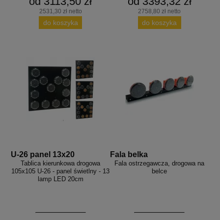
od 3113,50 zł
od 3393,32 zł
2531,30 zł netto
2758,80 zł netto
do koszyka
do koszyka
U-26 panel 13x20
Fala belka
Tablica kierunkowa drogowa
Fala ostrzegawcza, drogowa na
105x105 U-26 - panel świetlny - 13
belce
lamp LED 20cm