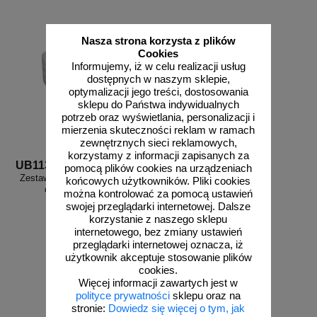
Nasza strona korzysta z plików
Cookies
Informujemy, iż w celu realizacji usług
dostępnych w naszym sklepie,
optymalizacji jego treści, dostosowania
sklepu do Państwa indywidualnych
potrzeb oraz wyświetlania, personalizacji i
mierzenia skuteczności reklam w ramach
zewnętrznych sieci reklamowych,
korzystamy z informacji zapisanych za
UB113
pomocą plików cookies na urządzeniach
Zestaw dodatkowych przylepców
końcowych użytkowników. Pliki cookies
do znaków - 100 szt.
można kontrolować za pomocą ustawień
swojej przeglądarki internetowej. Dalsze
korzystanie z naszego sklepu
internetowego, bez zmiany ustawień
przeglądarki internetowej oznacza, iż
użytkownik akceptuje stosowanie plików
od 58,04 zł
cookies.
Więcej informacji zawartych jest w
47,19 zł netto
polityce prywatności
sklepu oraz na
do koszyka
stronie:
Dowiedz się więcej o tym, jak