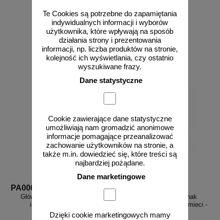
Te Cookies są potrzebne do zapamiętania
indywidualnych informacji i wyborów
użytkownika, które wpływają na sposób
od 6,78 zł
od 43,16 zł
działania strony i prezentowania
5,51 zł netto
35,09 zł netto
informacji, np. liczba produktów na stronie,
do koszyka
do koszyka
kolejność ich wyświetlania, czy ostatnio
wyszukiwane frazy.
Dane statystyczne
Cookie zawierające dane statystyczne
umożliwiają nam gromadzić anonimowe
informacje pomagające przeanalizować
zachowanie użytkowników na stronie, a
także m.in. dowiedzieć się, które treści są
najbardziej pożądane.
Dane marketingowe
PA006
PA067
Główny zawór wodny - znak
Odpady zmieszane - znak
informacyjny - PA006
informacyjny, segregacja śmieci -
PA067
Dzięki cookie marketingowych mamy