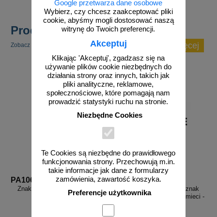
Google przetwarza dane osobowe
Wybierz, czy chcesz zaakceptować pliki
cookie, abyśmy mogli dostosować naszą
Produkty popularne
witrynę do Twoich preferencji.
Akceptuj
zobacz więcej
Zobacz inne popularne produkty w tej kategorii.
Klikając 'Akceptuj', zgadzasz się na
używanie plików cookie niezbędnych do
działania strony oraz innych, takich jak
pliki analityczne, reklamowe,
społecznościowe, które pomagają nam
prowadzić statystyki ruchu na stronie.
Niezbędne Cookies
Te Cookies są niezbędne do prawidłowego
funkcjonowania strony. Przechowują m.in.
takie informacje jak dane z formularzy
zamówienia, zawartość koszyka.
PA106
PA097
Znak instalacja fotowoltaiczna
Odpady niebezpieczne - znak
Preferencje użytkownika
informacyjny, segregacja śmieci -
PA097