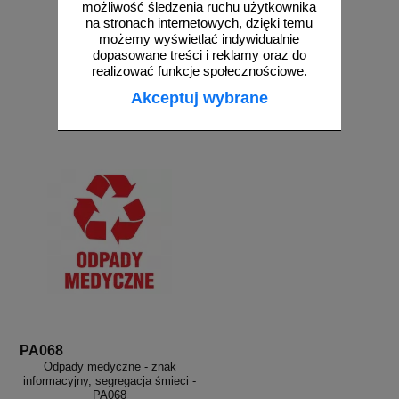
możliwość śledzenia ruchu użytkownika
na stronach internetowych, dzięki temu
możemy wyświetlać indywidualnie
dopasowane treści i reklamy oraz do
od 6,78 zł
od 6,48 zł
realizować funkcje społecznościowe.
5,51 zł netto
5,27 zł netto
Akceptuj wybrane
do koszyka
do koszyka
PA068
Odpady medyczne - znak
informacyjny, segregacja śmieci -
PA068