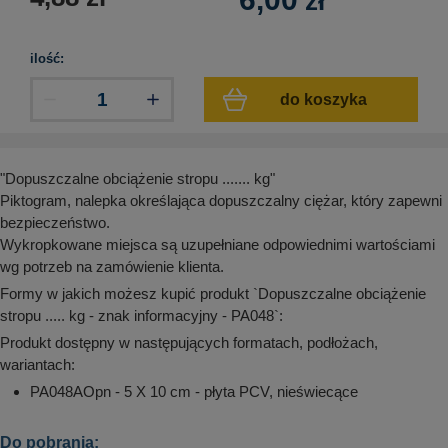
zł
aków drogowych
trowe i hektometrowe
olejowe
wa na zimno
bramowe
ilość:
e i piktogramy IMO
tura miejska
do koszyka
ci parkowe i miejskie - uliczne
infrastruktury biurowo-magazynowej
e miejskie
owery zewnętrzne
 biura
gazynowe i oznakowanie regałów
hali produkcyjnej
"Dopuszczalne obciążenie stropu ....... kg"
rzwi
Piktogram, nalepka określająca dopuszczalny ciężar, który zapewni
rzylepne
bezpieczeństwo.
 drzwi
Wykropkowane miejsca są uzupełniane odpowiednimi wartościami
wg potrzeb na zamówienie klienta.
Formy w jakich możesz kupić produkt `Dopuszczalne obciążenie
stropu ..... kg - znak informacyjny - PA048`:
Produkt dostępny w następujących formatach, podłożach,
wariantach:
PA048AOpn - 5 X 10 cm - płyta PCV, nieświecące
Do pobrania: