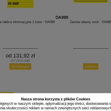
OA999
 tablica informacyjna 1 kolor - OA098
Zamów własny wzór - OA99
od 131,92 zł
107,25 zł netto
do koszyka
zobacz
więcej
Nasza strona korzysta z plików Cookies
dostępnych w naszym sklepie, optymalizacji jego treści, dostosowania
rzenia skuteczności reklam w ramach zewnętrznych sieci reklamowyc