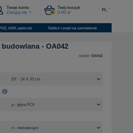
Twoje konto
Twój koszyk
PL
Zaloguj się
0,00 zł
0
POŻ, ADR, apteczki
Tablice i znaki na zamówienie
a budowlana - OA042
numer:
OA042
: