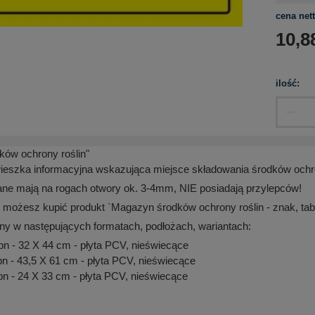
cena nett
10,8
ilość:
ów ochrony roślin"
wieszka informacyjna wskazująca miejsce składowania środków ochro
ane mają na rogach otwory ok. 3-4mm, NIE posiadają przylepców!
 możesz kupić produkt `Magazyn środków ochrony roślin - znak, tab
ny w następujących formatach, podłożach, wariantach:
 - 32 X 44 cm - płyta PCV, nieświecące
 - 43,5 X 61 cm - płyta PCV, nieświecące
 - 24 X 33 cm - płyta PCV, nieświecące