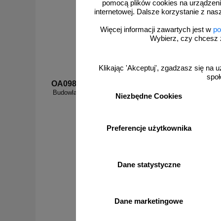
pomocą plików cookies na urządzeni
internetowej. Dalsze korzystanie z nas
Więcej informacji zawartych jest w
po
Wybierz, czy chcesz 
Klikając 'Akceptuj', zgadzasz się na u
społ
OA098
OA092
Budowlana tablica informacyjna 1 kolor - OA098
Budowlan
Niezbędne Cookies
zn
Preferencje użytkownika
od 131,92 zł
Dane statystyczne
107,25 zł netto
do koszyka
Dane marketingowe