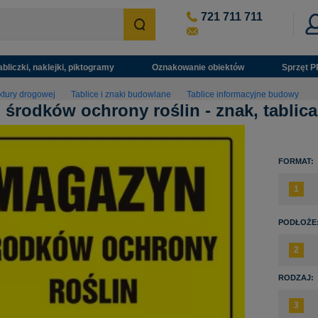
721 711 711
abliczki, naklejki, piktogramy
Oznakowanie obiektów
Sprzęt P
ktury drogowej
Tablice i znaki budowlane
Tablice informacyjne budowy
środków ochrony roślin - znak, tablic
FORMAT:
PODŁOŻE
RODZAJ: