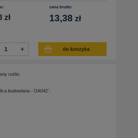
o:
cena brutto:
8
zł
13,38
zł
do koszyka
ny roślin.
lica budowlana - OA042`: