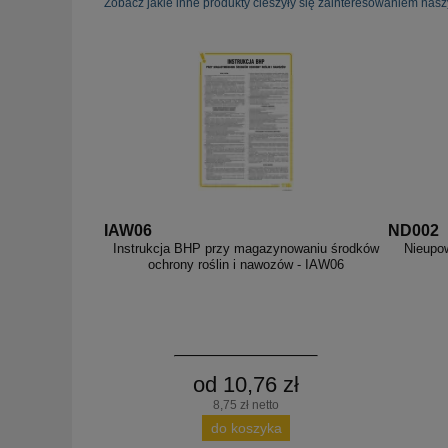
Zobacz jakie inne produkty cieszyły się zainteresowaniem nasz
IAW06
ND002
Instrukcja BHP przy magazynowaniu środków
Nieupo
ochrony roślin i nawozów - IAW06
od 10,76 zł
8,75 zł netto
do koszyka