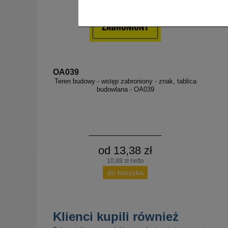
OA039
Teren budowy - wstęp zabroniony - znak, tablica
budowlana - OA039
od 13,38 zł
10,88 zł netto
do koszyka
Klienci kupili również