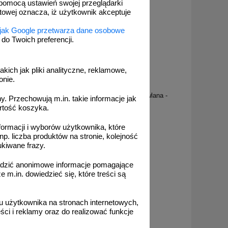
pomocą ustawień swojej przeglądarki
etowej oznacza, iż użytkownik akceptuje
 jak Google przetwarza dane osobowe
o Twoich preferencji.
akich jak pliki analityczne, reklamowe,
onie.
OA005
ablica
Uwaga! Wykopy - znak, tablica budowlana -
. Przechowują m.in. takie informacje jak
OA005
rtość koszyka.
formacji i wyborów użytkownika, które
np. liczba produktów na stronie, kolejność
ukiwane frazy.
od 13,38 zł
adzić anonimowe informacje pomagające
m.in. dowiedzieć się, które treści są
10,88 zł netto
do koszyka
 użytkownika na stronach internetowych,
ci i reklamy oraz do realizować funkcje