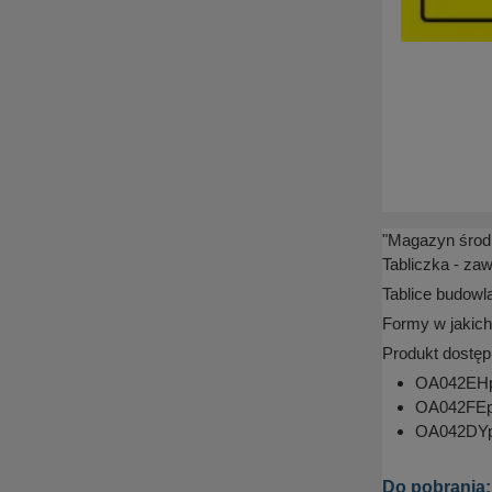
"Magazyn środk
Tabliczka - za
Tablice budowl
Formy w jakich
Produkt dostęp
OA042EHpn
OA042FEpn
OA042DYpn
Do pobrania: