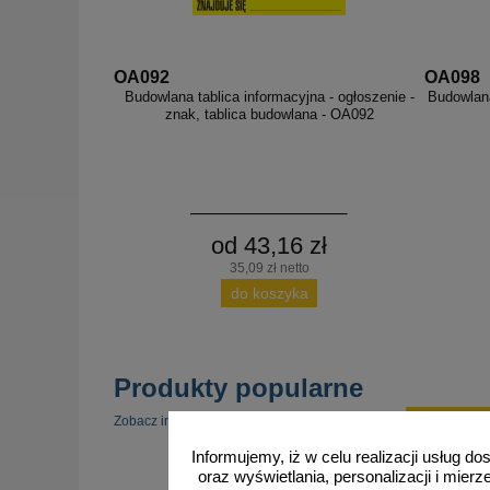
OA092
OA098
Budowlana tablica informacyjna - ogłoszenie -
Budowlana
znak, tablica budowlana - OA092
od 43,16 zł
35,09 zł netto
do koszyka
Produkty popularne
zobacz 
Zobacz inne popularne produkty w tej kategorii.
Informujemy, iż w celu realizacji usług 
oraz wyświetlania, personalizacji i mie