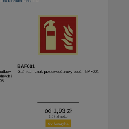
ć na kosztach transportu.
BAF001
rodków
Gaśnica - znak przeciwpożarowy ppoż - BAF001
lnych i
W05
od 1,93 zł
1,57 zł netto
do koszyka