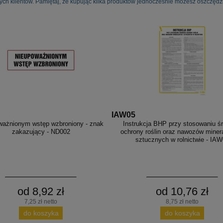
ych klientów. Pamiętaj, że kupując kilka produktów jednocześnie możesz oszczędzi
IAW05
ważnionym wstęp wzbroniony - znak
Instrukcja BHP przy stosowaniu ś
zakazujący - ND002
ochrony roślin oraz nawozów minera
sztucznych w rolnictwie - IA
od 8,92 zł
od 10,76 zł
7,25 zł netto
8,75 zł netto
do koszyka
do koszyka