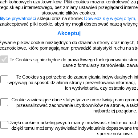
ach końcowych użytkowników. Pliki cookies można kontrolować za 
zego sklepu internetowego, bez zmiany ustawień przeglądarki intern
stosowanie plików cookies.
lityce prywatności
sklepu oraz na stronie:
Dowiedz się więcej o tym,
zaakceptować pliki cookie, abyśmy mogli dostosować naszą witrynę d
Akceptuj
żywanie plików cookie niezbędnych do działania strony oraz innych, t
ecznościowe, które pomagają nam prowadzić statystyki ruchu na str
OA007
a tablica informacyjna - ogłoszenie -
Uwaga! Głębokie wykopy - znak, t
Te Cookies są niezbędne do prawidłowego funkcjonowania strony
ak, tablica budowlana - OA092
budowlana - OA007
dane z formularzy zamówienia, zawa
Te Cookies są potrzebne do zapamiętania indywidualnych in
wpływają na sposób działania strony i prezentowania informacji, 
ich wyświetlania, czy ostatnio wysz
od 43,16 zł
od 13,38 zł
Cookie zawierające dane statystyczne umożliwiają nam grom
przeanalizować zachowanie użytkowników na stronie, a także 
35,09 zł netto
10,88 zł netto
najbardziej pożądane.
do koszyka
do koszyka
Dzięki cookie marketingowych mamy możliwość śledzenia ruchu
dzięki temu możemy wyświetlać indywidualnie dopasowane treś
społecznościowe.